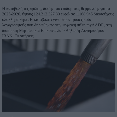
Η καταβολή της πρώτης δόσης του επιδόματος θέρμανσης για το
2025-2026, ύψους 124.212.327,30 ευρώ σε 1.168.945 δικαιούχους
ολοκληρώθηκε. Η καταβολή έγινε στους τραπεζικούς
λογαριασμούς που δηλώθηκαν στη ψηφιακή πύλη myAADE, στη
διαδρομή Μητρώο και Επικοινωνία > Δήλωση Λογαριασμού
IBAN. Οι αιτήσεις...