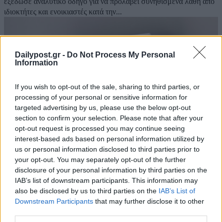
εξέδωσε αναλυτικό οδηγό για να προλάβει συνηθισμένα λάθη από
ιδιοκτήτες και ενοικιαστές κατά την...
Dailypost.gr -
Do Not Process My Personal
Information
If you wish to opt-out of the sale, sharing to third parties, or
processing of your personal or sensitive information for
targeted advertising by us, please use the below opt-out
section to confirm your selection. Please note that after your
opt-out request is processed you may continue seeing
interest-based ads based on personal information utilized by
us or personal information disclosed to third parties prior to
your opt-out. You may separately opt-out of the further
Επίδομα θέρμανσης: Από σήμερα έως και 5
disclosure of your personal information by third parties on the
Δεκεμβρίου η υποβολή των αιτήσεων – Όλη
IAB’s list of downstream participants. This information may
also be disclosed by us to third parties on the
IAB’s List of
η διαδικασία
Downstream Participants
that may further disclose it to other
10/11/2025
third parties.