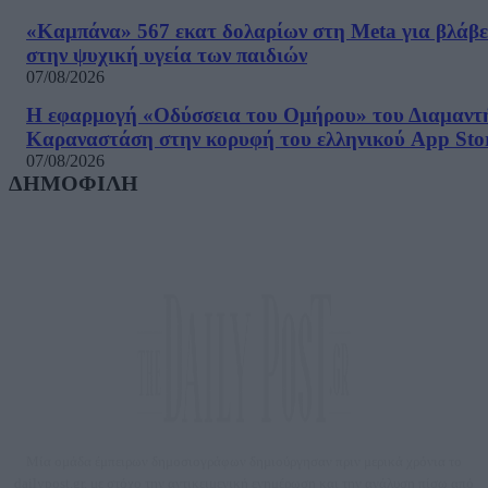
«Καμπάνα» 567 εκατ δολαρίων στη Meta για βλάβε
στην ψυχική υγεία των παιδιών
07/08/2026
Η εφαρμογή «Οδύσσεια του Ομήρου» του Διαμαντ
Καραναστάση στην κορυφή του ελληνικού App Sto
07/08/2026
ΔΗΜΟΦΙΛΗ
Μία ομάδα έμπειρων δημοσιογράφων δημιούργησαν πριν μερικά χρόνια το
dailypost.gr, με στόχο την αντικειμενική ενημέρωση και την ανάλυση πίσω από