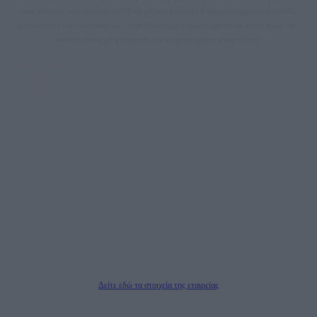
τους τίτλους των ειδήσεων. Μαζί με μια μαχητική δημοσιογραφική ομάδα,
αποκαλύπτουν πολιτικά και παραπολιτικά θέματα, γράφουν επωνύμως την
άποψη τους, με γνώμονα τον ενημερωμένο αναγνώστη.
DAILYPOST.GR – ΤΑΥΤΌΤΗΤΑ
Ιδιοκτήτρια εταιρεία: «ΝΟΗΣΙΣ ΙΚΕ»
Έδρα: Δήμος Αμαρουσίου Αττικής, Αγ. Αθανασίου αρ. 21, Τ.Κ. 15125
ΑΦΜ: 801093076, Δ.Ο.Υ.: ΚΕΦΟΔΕ ΑΤΤΙΚΗΣ, E-mail: press@dailypost.gr, Τηλ.
επικοινωνίας: 2108066997
Νόμιμος Εκπρόσωπος: Ζαχαρός Σταμάτης
Μέτοχοι: Ζαχαρός Σταμάτης, Κουβαράς Γεώργιος, ΥΠΗΡΕΣΙΕΣ ΠΡΟΗΓΜΕΝΗΣ
ΤΕΧΝΟΛΟΓΙΑΣ ΠΑΡΑΓΩΓΗΣ ΟΠΤΙΚΟΑΚΟΥΣΤΙΚΩΝ ΜΕΣΩΝ ΜΕΛΕΤΩΝ ΚΑΙ
ΠΑΡΟΧΗΣ ΥΠΗΡΕΣΙΩΝ PLD PLUS ΑΝΩΝ ΕΤΑΙΡΙΑ
Δικαιούχος του ονόματος τομέα (dailypost.gr): ΝΟΗΣΙΣ ΙΚΕ
Διευθυντής/Διαχειριστής: Ζαχαρός Σταμάτης
Διευθυντής Σύνταξης: Ρενάτο Λέκκα
Δείτε εδώ τα στοιχεία της εταιρείας