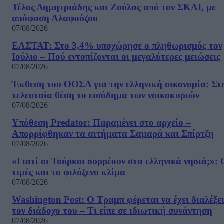
Τέλος Δημητριάδης και Ζούλας από τον ΣΚΑΙ, με
απόφαση Αλαφούζου
07/08/2026
ΕΛΣΤΑΤ: Στο 3,4% υποχώρησε ο πληθωρισμός τον
Ιούλιο – Πού εντοπίζονται οι μεγαλύτερες μειώσεις
07/08/2026
Έκθεση του ΟΟΣΑ για την ελληνική οικονομία: Στ
τελευταία θέση το εισόδημα των νοικοκυριών
07/08/2026
Υπόθεση Predator: Παραμένει στο αρχείο –
Απορρίφθηκαν τα αιτήματα Σαμαρά και Σπίρτζη
07/08/2026
«Γιατί οι Τούρκοι συρρέουν στα ελληνικά νησιά;»: 
τιμές και το φιλόξενο κλίμα
07/08/2026
Washington Post: Ο Τραμπ φέρεται να έχει διαλέξε
τον διάδοχο του – Τι είπε σε ιδιωτική συνάντηση
07/08/2026