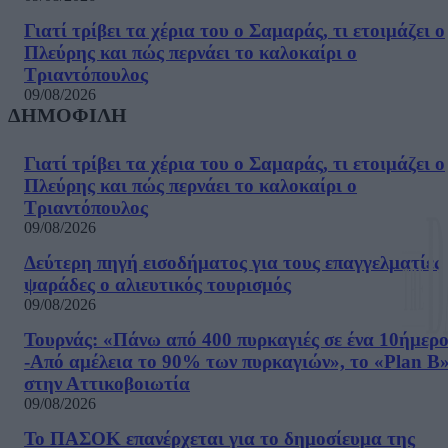
Γιατί τρίβει τα χέρια του ο Σαμαράς, τι ετοιμάζει ο
Πλεύρης και πώς περνάει το καλοκαίρι ο
Τριαντόπουλος
09/08/2026
ΔΗΜΟΦΙΛΗ
Γιατί τρίβει τα χέρια του ο Σαμαράς, τι ετοιμάζει ο
Πλεύρης και πώς περνάει το καλοκαίρι ο
Τριαντόπουλος
09/08/2026
Δεύτερη πηγή εισοδήματος για τους επαγγελματίες
ψαράδες ο αλιευτικός τουρισμός
09/08/2026
Τουρνάς: «Πάνω από 400 πυρκαγιές σε ένα 10ήμερ
-Από αμέλεια το 90% των πυρκαγιών», το «Plan B
στην Αττικοβοιωτία
09/08/2026
Το ΠΑΣΟΚ επανέρχεται για το δημοσίευμα της