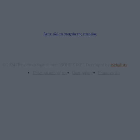
Νόμιμος Εκπρόσωπος: Ζαχαρός Σταμάτης
Μέτοχοι: Ζαχαρός Σταμάτης, Κουβαράς Γεώργιος, ΥΠΗΡΕΣΙΕΣ ΠΡΟΗΓΜΕΝΗΣ
ΤΕΧΝΟΛΟΓΙΑΣ ΠΑΡΑΓΩΓΗΣ ΟΠΤΙΚΟΑΚΟΥΣΤΙΚΩΝ ΜΕΣΩΝ ΜΕΛΕΤΩΝ ΚΑΙ
ΠΑΡΟΧΗΣ ΥΠΗΡΕΣΙΩΝ PLD PLUS ΑΝΩΝ ΕΤΑΙΡΙΑ
Δικαιούχος του ονόματος τομέα (dailypost.gr): ΝΟΗΣΙΣ ΙΚΕ
Διευθυντής/Διαχειριστής: Ζαχαρός Σταμάτης
Διευθυντής Σύνταξης: Ρενάτο Λέκκα
Δείτε εδώ τα στοιχεία της εταιρείας
© 2024 Πνευματικά δικαιώματα: "ΝΟΗΣΙΣ ΙΚΕ". Developed by
Webalists
Πολιτική απορρήτου
Όροι χρήσης
Επικοινωνία