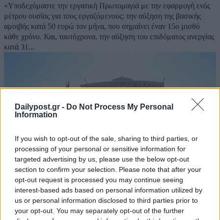
«Υποδεχόμαστε την εργατική Πρωτομαγιά με την εφαρμογή ενός
μέτρου ουσίας για τους εργαζόμενους: την αύξηση της βασικής
αμοιβής κατά 50 ευρώ τον μήνα, που σημαίνει έναν 15ο μισθό
κάθε χρόνο. Και, ταυτόχρονα, την αύξηση του επιδόματος ανεργίας
κατά 31...
Dailypost.gr -
Do Not Process My Personal
Information
If you wish to opt-out of the sale, sharing to third parties, or
processing of your personal or sensitive information for
targeted advertising by us, please use the below opt-out
section to confirm your selection. Please note that after your
opt-out request is processed you may continue seeing
interest-based ads based on personal information utilized by
us or personal information disclosed to third parties prior to
Οι Monty Pythons ΔΕΝ πήγαν στην “Εργατική
your opt-out. You may separately opt-out of the further
Πρωτομαγιά”…