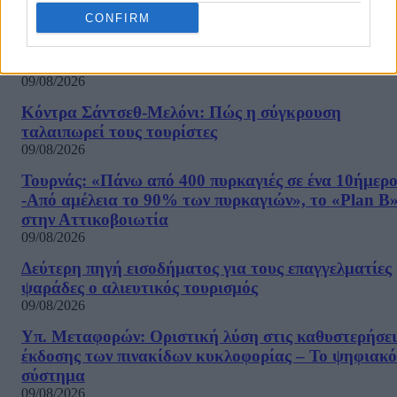
09/08/2026
CONFIRM
Οι όροι που θέτει το Ιράν στις ΗΠΑ για τα Στενά τ
Ορμούζ – «Δεν θα ανοίξουν αν δεν γίνουν δεκτοί»
09/08/2026
Κόντρα Σάντσεθ-Μελόνι: Πώς η σύγκρουση
ταλαιπωρεί τους τουρίστες
09/08/2026
Τουρνάς: «Πάνω από 400 πυρκαγιές σε ένα 10ήμερ
-Από αμέλεια το 90% των πυρκαγιών», το «Plan B
στην Αττικοβοιωτία
09/08/2026
Δεύτερη πηγή εισοδήματος για τους επαγγελματίες
ψαράδες ο αλιευτικός τουρισμός
09/08/2026
Υπ. Μεταφορών: Οριστική λύση στις καθυστερήσει
έκδοσης των πινακίδων κυκλοφορίας – Το ψηφιακό
σύστημα
09/08/2026