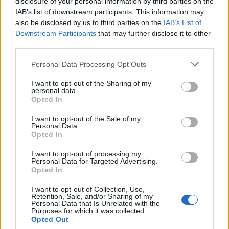
disclosure of your personal information by third parties on the
05/05/2020
IAB’s list of downstream participants. This information may
also be disclosed by us to third parties on the
IAB’s List of
Η εκδήλωση του ΚΚΕ για την "Εργατική Πρωτομαγιά" πριν λίγες
Downstream Participants
that may further disclose it to other
μέρες, θα μπορούσε να περάσει και εντελώς απαρατήρητη. Ένα
third parties.
ακόμα κομματικό μνημόσυνο, από ένα μικρό συμπαγές κόμμα,
που έχει παρελθόν (έστω και αμαρτωλό), μικρή
Personal Data Processing Opt Outs
και φθίνουσα απήχηση σήμερα και εντελώς αβέβαιο μέλλον...
I want to opt-out of the Sharing of my
Υπάρχουν όμως τρία στοιχεία που επιβάλλουν σχολιασμό: --
personal data.
Πρώτον,...
Opted In
I want to opt-out of the Sale of my
Personal Data.
Opted In
ΡΟΗ ΕΙΔΗΣΕΩΝ
I want to opt-out of processing my
Personal Data for Targeted Advertising.
Opted In
Βρετανία: Σχέδιο για βασιλική κηδεία του Άντριου
παρά το σκάνδαλο – Έντονες αντιδράσεις
I want to opt-out of Collection, Use,
Retention, Sale, and/or Sharing of my
09/08/2026
Personal Data that Is Unrelated with the
Purposes for which it was collected.
Ιός Δυτικού Νείλου: Η Αττική στο επίκεντρο των
Opted Out
κρουσμάτων – Τι να προσέξετε