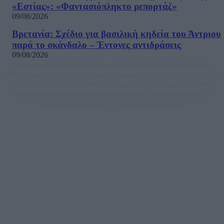
«Εστίας»: «Φαντασιόπληκτο ρεπορτάζ»
09/08/2026
Βρετανία: Σχέδιο για βασιλική κηδεία του Άντριου
παρά το σκάνδαλο – Έντονες αντιδράσεις
09/08/2026
Μία ομάδα έμπειρων δημοσιογράφων δημιούργησαν πριν μερικά χρόνια το
dailypost.gr, με στόχο την αντικειμενική ενημέρωση και την ανάλυση πίσω από
τους τίτλους των ειδήσεων. Μαζί με μια μαχητική δημοσιογραφική ομάδα,
αποκαλύπτουν πολιτικά και παραπολιτικά θέματα, γράφουν επωνύμως την
άποψη τους, με γνώμονα τον ενημερωμένο αναγνώστη.
DAILYPOST.GR – ΤΑΥΤΌΤΗΤΑ
Ιδιοκτήτρια εταιρεία: «ΝΟΗΣΙΣ ΙΚΕ»
Έδρα: Δήμος Αμαρουσίου Αττικής, Αγ. Αθανασίου αρ. 21, Τ.Κ. 15125
ΑΦΜ: 801093076, Δ.Ο.Υ.: ΚΕΦΟΔΕ ΑΤΤΙΚΗΣ, E-mail: press@dailypost.gr, Τηλ.
επικοινωνίας: 2108066997