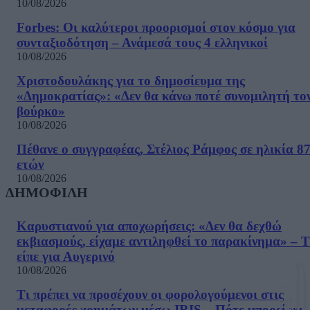
10/08/2026
Forbes: Οι καλύτεροι προορισμοί στον κόσμο για
συνταξιοδότηση – Ανάμεσά τους 4 ελληνικοί
10/08/2026
Χριστοδουλάκης για το δημοσίευμα της
«Δημοκρατίας»: «Δεν θα κάνω ποτέ συνομιλητή το
βούρκο»
10/08/2026
Πέθανε ο συγγραφέας, Στέλιος Ράμφος σε ηλικία 8
ετών
10/08/2026
ΔΗΜΟΦΙΛΗ
Καρυστιανού για αποχωρήσεις: «Δεν θα δεχθώ
εκβιασμούς, είχαμε αντιληφθεί το παρακίνημα» – Τ
είπε για Αυγερινό
10/08/2026
Τι πρέπει να προσέχουν οι φορολογούμενοι στις
μεταφορές χρημάτων μέσω IRIS – Πότε μπορεί να