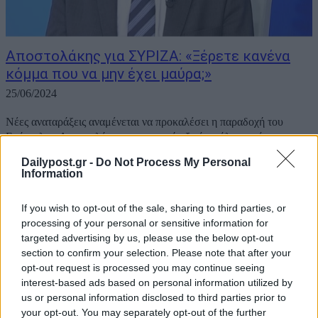
Αποστολάκης για ΣΥΡΙΖΑ: «Ξέρετε κανένα
κόμμα που να μην έχει μαύρα;»
25/06/2024
Νέες αναταράξεις αναμένεται να προκαλέσει η παραδοχή του
Ευάγγελου Αποστολάκη, που υποστήριξε ότι «όλα τα κόμματα
έχουν μαύρα». «Ξέρετε κανένα κόμμα που να μην έχει μαύρα; Εγώ
Dailypost.gr -
Do Not Process My Personal
πιστεύω ότι όλα τα κόμματα έχουν μαύρα, όλα τα κόμματα
Information
ενισχύονται, όλα τα...
If you wish to opt-out of the sale, sharing to third parties, or
processing of your personal or sensitive information for
targeted advertising by us, please use the below opt-out
section to confirm your selection. Please note that after your
opt-out request is processed you may continue seeing
interest-based ads based on personal information utilized by
us or personal information disclosed to third parties prior to
your opt-out. You may separately opt-out of the further