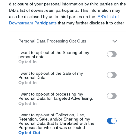
disclosure of your personal information by third parties on the
IAB’s list of downstream participants. This information may
also be disclosed by us to third parties on the
IAB’s List of
Downstream Participants
that may further disclose it to other
third parties.
Γενέθλια για τον Αποστολάκη: Η τούρτα-
Personal Data Processing Opt Outs
πολεμικό πλοίο που του ετοίμασε ο
Κασσελάκης (video)
I want to opt-out of the Sharing of my
personal data.
15/05/2024
Opted In
I want to opt-out of the Sale of my
Έκπληξη για τα γενέθλια του Ευάγγελου Αποστολάκη επιφύλασε ο
Personal Data.
Στέφανος Κασσελάκης. Ένα ευχάριστο συμβάν επεφύλασσε η
Opted In
περιοδεία του Στέφανου Κασσελάκη στην Ξάνθη, στην οποία τον
συνόδευσαν ο ναύαρχος Ευάγγελος Αποστολάκης και ο
I want to opt-out of processing my
Personal Data for Targeted Advertising.
ευρωβουλευτής Κώστας Αρβανίτης. Συγκεκριμένα, ο ναύαρχος
Opted In
είχε τα γενέθλιά...
I want to opt-out of Collection, Use,
1
2
3
...
7
Σελίδα 1 από 7
Retention, Sale, and/or Sharing of my
Personal Data that Is Unrelated with the
Purposes for which it was collected.
Opted Out