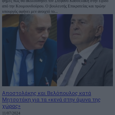
φήμες πως θα ακολουθήσει τον Στέφανο Κασσελάκη στην έξοδο
από την Κουμουνδούρου. Ο βουλευτής Επικρατείας και πρώην
υπουργός αφήνει μεν ανοιχτό το...
Αποστολάκης και Βελόπουλος κατά
Μητσοτάκη για τα «κενά στην άμυνα της
χώρας»
11/07/2024