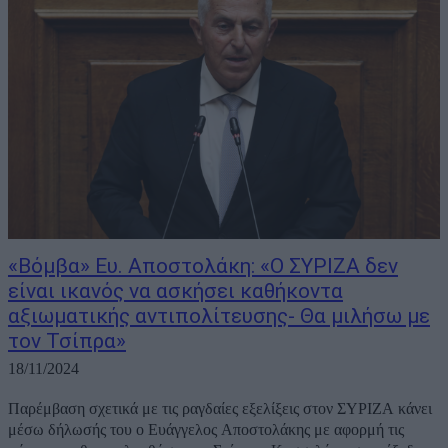
«Βόμβα» Ευ. Αποστολάκη: «Ο ΣΥΡΙΖΑ δεν
είναι ικανός να ασκήσει καθήκοντα
αξιωματικής αντιπολίτευσης- Θα μιλήσω με
τον Τσίπρα»
18/11/2024
Παρέμβαση σχετικά με τις ραγδαίες εξελίξεις στον ΣΥΡΙΖΑ κάνει
μέσω δήλωσής του o Ευάγγελος Αποστολάκης με αφορμή τις