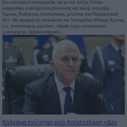
Στο ενδεχόμενο συνεργασίας του με τον Αλέξη Τσίπρα
αναφέρθηκε ο ανεξάρτητος βουλευτής και πρώην υπουργός
Άμυνας, Ευάγγελος Αποστολάκης, μιλώντας στα Παραπολιτικά
90,1. Με αφορμή την ανακαίνιση του Υπουργείου Εθνικής Άμυνας,
ο κ. Αποστολάκης σχολίασε: «Ωραίο έργο, εντυπωσιακό,
εμπνευσμένο, βέβαια υπάρχουν...
Κάλεσμα ενότητας από Αποστολάκη: «Δεν