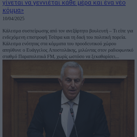
γίνεται να γεννιέται κάθε μέρα και ένα νέο
κόμμα»
10/04/2025
Κάλεσμα συσπείρωσης από τον ανεξάρτητο βουλευτή – Τι είπε για
ενδεχόμενη επιστροφή Τσίπρα και τη δική του πολιτική πορεία.
Κάλεσμα ενότητας στα κόμματα του προοδευτικού χώρου
απηύθυνε ο Ευάγγελος Αποστολάκης, μιλώντας στον ραδιοφωνικό
σταθμό Παραπολιτικά FM, χωρίς ωστόσο να ξεκαθαρίσει...