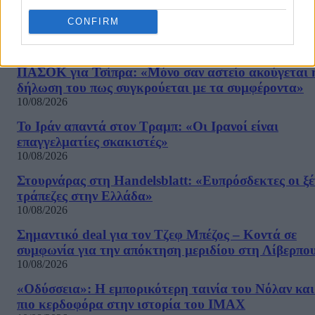
CONFIRM
ΡΟΗ ΕΙΔΗΣΕΩΝ
ΠΑΣΟΚ για Τσίπρα: «Μόνο σαν αστείο ακούγεται 
δήλωση του πως συγκρούεται με τα συμφέροντα»
10/08/2026
Το Ιράν απαντά στον Τραμπ: «Οι Ιρανοί είναι
επαγγελματίες σκακιστές»
10/08/2026
Στουρνάρας στη Handelsblatt: «Ευπρόσδεκτες οι ξέ
τράπεζες στην Ελλάδα»
10/08/2026
Σημαντικό deal για τον Τζεφ Μπέζος – Κοντά σε
συμφωνία για την απόκτηση μεριδίου στη Λίβερπο
10/08/2026
«Οδύσσεια»: Η εμπορικότερη ταινία του Νόλαν και
πιο κερδοφόρα στην ιστορία του IMAX