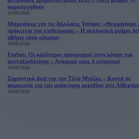
φορολογηθούν
10/08/2026
Μαρινάκης για τις δηλώσεις Τσίπρα: «Θεωρήσαμε 
πρόκειται για επιθεώρηση – Η συλλογική μνήμη δε
σβήνει τόσο εύκολα»
10/08/2026
Forbes: Οι καλύτεροι προορισμοί στον κόσμο για
συνταξιοδότηση – Ανάμεσά τους 4 ελληνικοί
10/08/2026
Σημαντικό deal για τον Τζεφ Μπέζος – Κοντά σε
συμφωνία για την απόκτηση μεριδίου στη Λίβερπο
10/08/2026
Μία ομάδα έμπειρων δημοσιογράφων δημιούργησαν πριν μερικά χρόνια το
dailypost.gr, με στόχο την αντικειμενική ενημέρωση και την ανάλυση πίσω από
τους τίτλους των ειδήσεων. Μαζί με μια μαχητική δημοσιογραφική ομάδα,
αποκαλύπτουν πολιτικά και παραπολιτικά θέματα, γράφουν επωνύμως την
άποψη τους, με γνώμονα τον ενημερωμένο αναγνώστη.