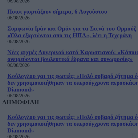
06/08/2026
Ποιοι γιορτάζουν σήμερα, 6 Αυγούστου
06/08/2026
Συμφωνία Ιράν και Ομάν για τα Στενά του Ορμούζ 
«Όλα εξαρτώνται από τις ΗΠΑ», λέει η Τεχεράνη
06/08/2026
Νέες αιχμές Αυγερινού κατά Καρυστιανού: «Kάποι
ονειρεύονται βουλευτικά έδρανα και συνωμοσίες»
06/08/2026
Κούλογλου γαι τις φωτιές: «Πολύ σοβαρό ζήτημα ό
δεν χρησιμοποιήθηκαν τα υπερσύγχρονα αεροσκάφ
Diamond»
06/08/2026
ΔΗΜΟΦΙΛΗ
Κούλογλου γαι τις φωτιές: «Πολύ σοβαρό ζήτημα ό
δεν χρησιμοποιήθηκαν τα υπερσύγχρονα αεροσκάφ
Diamond»
06/08/2026