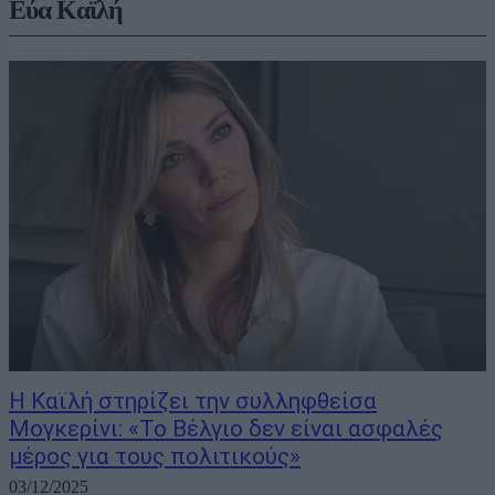
Εύα Καϊλή
Η Καϊλή στηρίζει την συλληφθείσα
Μογκερίνι: «Το Βέλγιο δεν είναι ασφαλές
μέρος για τους πολιτικούς»
03/12/2025