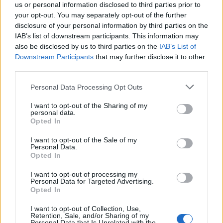
us or personal information disclosed to third parties prior to
your opt-out. You may separately opt-out of the further
disclosure of your personal information by third parties on the
IAB’s list of downstream participants. This information may
also be disclosed by us to third parties on the
IAB’s List of
Downstream Participants
that may further disclose it to other
ΣΚΑΪ: Έφοδος της οικονομικής αστυνομίας
third parties.
στο σπίτι της Εύας Καϊλή στο Παλαιό
Personal Data Processing Opt Outs
Ψυχικό (video)
29/06/2024
I want to opt-out of the Sharing of my
personal data.
Opted In
Εξελίξεις στο θέμα του Quatargate είχαμε, αυτή τη φορά στην
Ελλάδα, όπως μετάδωσε πριν από λίγη ώρα ο τηλεοπτικός σταθμός
I want to opt-out of the Sale of my
ΣΚΑΪ. Ο τηλεοπτικός σταθμός ΣΚΑΪ μετέδωσε ότι έγινε έφοδος
Personal Data.
Opted In
της οικονομικής αστυνομίας στο σπίτι της Εύας Καϊλή στο Παλαιό
Ψυχικό,...
I want to opt-out of processing my
Personal Data for Targeted Advertising.
1
2
3
...
24
Σελίδα 1 από 24
Opted In
I want to opt-out of Collection, Use,
Retention, Sale, and/or Sharing of my
Personal Data that Is Unrelated with the