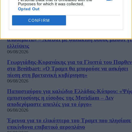
Purposes for which it was collected.
Opted Out
ΡΟΗ ΕΙΔΗΣΕΩΝ
CONFIRM
Ο Τραμπ διαψεύδει τα δημοσιεύματα για τα
πυρομαχικά: «Οι ΗΠΑ διαθέτουν τεράστια
αποθέματα» – Απειλεί με φυλάκιση όσους μιλούν γ
ελλείψεις
06/08/2026
Γεωργιάδης-Κυρανάκης για τα Γλυπτά του Παρθε
στο Breitbart: «Ο Τραμπ θα μπορούσε να ασκήσει
πίεση στη βρετανική κυβέρνηση»
06/08/2026
Παπασταύρου για καλώδιο Ελλάδας-Κύπρου: «Ψή
εμπιστοσύνης η είσοδος της Meridiam – Δεν
αποδεχόμαστε απειλές για το έργο»
06/08/2026
Έρευνα για το ελικόπτερο του Τραμπ που πλησίασε
επικίνδυνα επιβατικό αεροπλάνο