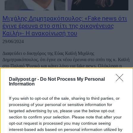
Μιχάλης Δημητρακόπουλος: «Fake news ότι
έγινε έρευνα στο σπίτι της οικογένειας
Καϊλή»- Η ανακοίνωσή του
29/06/2024
Διαψεύδει ο δικηγόρος της Εύας Καϊλή Μιχάλης
Δημητρακόπουλος, ότι έγινε εκ νέου έρευνα στο σπίτι της κ. Καϊλή
στο Παλαιό Ψυχικό και κάνει λόγο για fake news. Ολόκληρη η
ανακοίνωση Δημητρακόπουλου «Ορισμένα μέσα ενημέρωσης
προέβαλαν ως ΕΙΔΗΣΗ … έρευνα στη κατοικία...
Dailypost.gr -
Do Not Process My Personal
Information
If you wish to opt-out of the sale, sharing to third parties, or
processing of your personal or sensitive information for
targeted advertising by us, please use the below opt-out
section to confirm your selection. Please note that after your
opt-out request is processed you may continue seeing
interest-based ads based on personal information utilized by