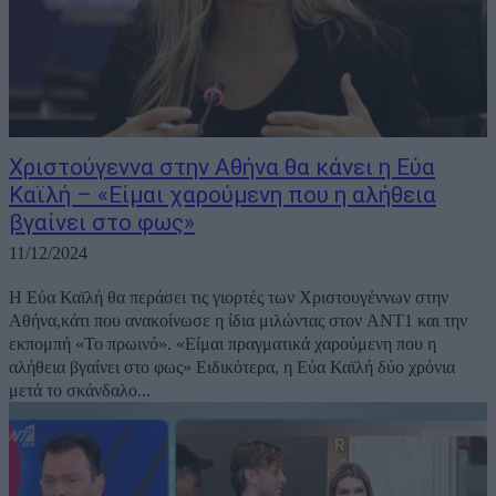
Χριστούγεννα στην Αθήνα θα κάνει η Εύα
Καϊλή – «Είμαι χαρούμενη που η αλήθεια
βγαίνει στο φως»
11/12/2024
Η Εύα Καϊλή θα περάσει τις γιορτές των Χριστουγέννων στην
Αθήνα,κάτι που ανακοίνωσε η ίδια μιλώντας στον ΑΝΤ1 και την
εκπομπή «Το πρωινό». «Είμαι πραγματικά χαρούμενη που η
αλήθεια βγαίνει στο φως» Ειδικότερα, η Εύα Καϊλή δύο χρόνια
μετά το σκάνδαλο...