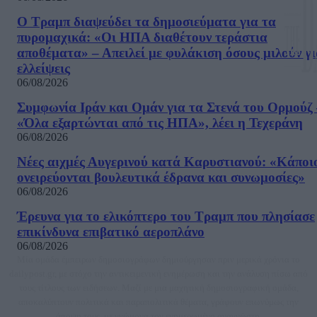
Ο Τραμπ διαψεύδει τα δημοσιεύματα για τα
πυρομαχικά: «Οι ΗΠΑ διαθέτουν τεράστια
αποθέματα» – Απειλεί με φυλάκιση όσους μιλούν γ
ελλείψεις
06/08/2026
Συμφωνία Ιράν και Ομάν για τα Στενά του Ορμούζ 
«Όλα εξαρτώνται από τις ΗΠΑ», λέει η Τεχεράνη
06/08/2026
Νέες αιχμές Αυγερινού κατά Καρυστιανού: «Kάποι
ονειρεύονται βουλευτικά έδρανα και συνωμοσίες»
06/08/2026
Έρευνα για το ελικόπτερο του Τραμπ που πλησίασε
επικίνδυνα επιβατικό αεροπλάνο
06/08/2026
Μία ομάδα έμπειρων δημοσιογράφων δημιούργησαν πριν μερικά χρόνια το
dailypost.gr, με στόχο την αντικειμενική ενημέρωση και την ανάλυση πίσω από
τους τίτλους των ειδήσεων. Μαζί με μια μαχητική δημοσιογραφική ομάδα,
αποκαλύπτουν πολιτικά και παραπολιτικά θέματα, γράφουν επωνύμως την
άποψη τους, με γνώμονα τον ενημερωμένο αναγνώστη.