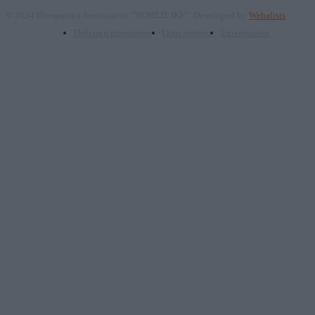
© 2024 Πνευματικά δικαιώματα: "ΝΟΗΣΙΣ ΙΚΕ". Developed by
Webalists
Πολιτική απορρήτου
Όροι χρήσης
Επικοινωνία