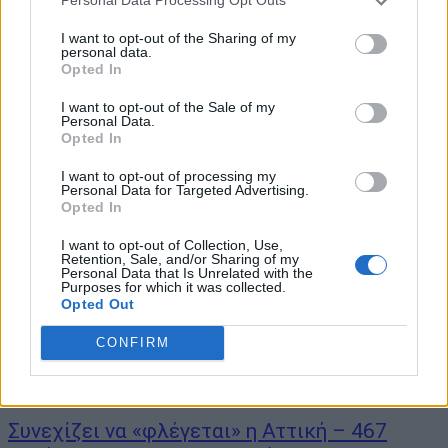
Personal Data Processing Opt Outs
Η πανδημία εξακολουθεί να χτυπάει έντονα και τη Θεσσαλονίκη με
I want to opt-out of the Sharing of my
262 νέα κρούσματα σήμερα, ενώ από 71 και 39 καταγράφηκαν
personal data.
Opted In
στην Αχαΐα και την Κοζάνη αντίστοιχα. Στην Αττική οι περιοχές
που καταγράφηκαν τα κρούσματα είναι: Ανατολική Αττική 106
I want to opt-out of the Sale of my
Βόρειος τομέας...
Personal Data.
Opted In
I want to opt-out of processing my
Personal Data for Targeted Advertising.
Opted In
I want to opt-out of Collection, Use,
Retention, Sale, and/or Sharing of my
Personal Data that Is Unrelated with the
Purposes for which it was collected.
Opted Out
CONFIRM
Συνεχίζει να «φλέγεται» η Αττική – 467