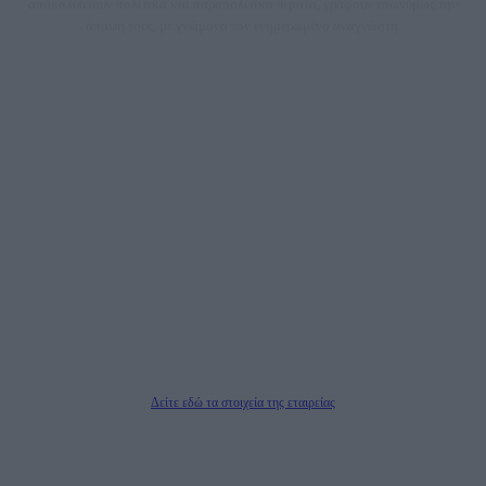
αποκαλύπτουν πολιτικά και παραπολιτικά θέματα, γράφουν επωνύμως την
άποψη τους, με γνώμονα τον ενημερωμένο αναγνώστη.
DAILYPOST.GR – ΤΑΥΤΌΤΗΤΑ
Ιδιοκτήτρια εταιρεία: «ΝΟΗΣΙΣ ΙΚΕ»
Έδρα: Δήμος Αμαρουσίου Αττικής, Αγ. Αθανασίου αρ. 21, Τ.Κ. 15125
ΑΦΜ: 801093076, Δ.Ο.Υ.: ΚΕΦΟΔΕ ΑΤΤΙΚΗΣ, E-mail: press@dailypost.gr, Τηλ.
επικοινωνίας: 2108066997
Νόμιμος Εκπρόσωπος: Ζαχαρός Σταμάτης
Μέτοχοι: Ζαχαρός Σταμάτης, Κουβαράς Γεώργιος, ΥΠΗΡΕΣΙΕΣ ΠΡΟΗΓΜΕΝΗΣ
ΤΕΧΝΟΛΟΓΙΑΣ ΠΑΡΑΓΩΓΗΣ ΟΠΤΙΚΟΑΚΟΥΣΤΙΚΩΝ ΜΕΣΩΝ ΜΕΛΕΤΩΝ ΚΑΙ
ΠΑΡΟΧΗΣ ΥΠΗΡΕΣΙΩΝ PLD PLUS ΑΝΩΝ ΕΤΑΙΡΙΑ
Δικαιούχος του ονόματος τομέα (dailypost.gr): ΝΟΗΣΙΣ ΙΚΕ
Διευθυντής/Διαχειριστής: Ζαχαρός Σταμάτης
Διευθυντής Σύνταξης: Ρενάτο Λέκκα
Δείτε εδώ τα στοιχεία της εταιρείας