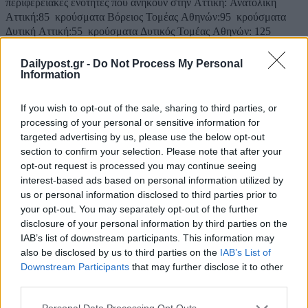
περιφερειακές ενότητες που ανήκουν στην Αττική: Ανατολική
Αττική:85 κρούσματα Βόρειος Τομέας Αθηνών:95 κρούσματα
Δυτική Αττική:55 κρούσματα Δυτικός Τομέας Αθηνών: 125
κρούσματα Κεντρικός Τομέα...
Dailypost.gr -
Do Not Process My Personal
Information
If you wish to opt-out of the sale, sharing to third parties, or
processing of your personal or sensitive information for
targeted advertising by us, please use the below opt-out
section to confirm your selection. Please note that after your
opt-out request is processed you may continue seeing
interest-based ads based on personal information utilized by
us or personal information disclosed to third parties prior to
your opt-out. You may separately opt-out of the further
disclosure of your personal information by third parties on the
IAB’s list of downstream participants. This information may
also be disclosed by us to third parties on the
IAB’s List of
921 κρούσματα στην Αττική – Εντείνεται η
Downstream Participants
that may further disclose it to other
ανησυχία για την Θεσσαλονίκη
third parties.
04/04/2021