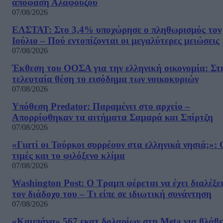
απόφαση Αλαφούζου
07/08/2026
ΕΛΣΤΑΤ: Στο 3,4% υποχώρησε ο πληθωρισμός τον
Ιούλιο – Πού εντοπίζονται οι μεγαλύτερες μειώσεις
07/08/2026
Έκθεση του ΟΟΣΑ για την ελληνική οικονομία: Στ
τελευταία θέση το εισόδημα των νοικοκυριών
07/08/2026
Υπόθεση Predator: Παραμένει στο αρχείο –
Απορρίφθηκαν τα αιτήματα Σαμαρά και Σπίρτζη
07/08/2026
«Γιατί οι Τούρκοι συρρέουν στα ελληνικά νησιά;»: 
τιμές και το φιλόξενο κλίμα
07/08/2026
Washington Post: Ο Τραμπ φέρεται να έχει διαλέξε
τον διάδοχο του – Τι είπε σε ιδιωτική συνάντηση
07/08/2026
«Καμπάνα» 567 εκατ δολαρίων στη Meta για βλάβε