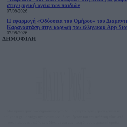
στην ψυχική υγεία των παιδιών
07/08/2026
Η εφαρμογή «Οδύσσεια του Ομήρου» του Διαμαντ
Καραναστάση στην κορυφή του ελληνικού App Sto
07/08/2026
ΔΗΜΟΦΙΛΗ
Μία ομάδα έμπειρων δημοσιογράφων δημιούργησαν πριν μερικά χρόνια το
dailypost.gr, με στόχο την αντικειμενική ενημέρωση και την ανάλυση πίσω από
τους τίτλους των ειδήσεων. Μαζί με μια μαχητική δημοσιογραφική ομάδα,