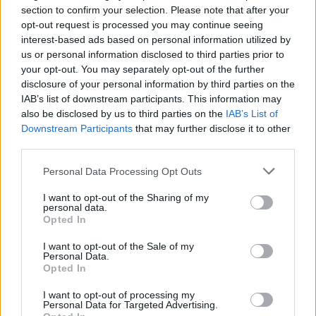
section to confirm your selection. Please note that after your
opt-out request is processed you may continue seeing
interest-based ads based on personal information utilized by
us or personal information disclosed to third parties prior to
your opt-out. You may separately opt-out of the further
disclosure of your personal information by third parties on the
IAB’s list of downstream participants. This information may
also be disclosed by us to third parties on the
IAB’s List of
Καβγάς Αλεξιάδη- Ρωμανού για τα Τέμπη:
Downstream Participants
that may further disclose it to other
third parties.
«Τα 57 άτομα δολοφονήθηκαν από την
κυβέρνηση» – «Να το πάρεις πίσω»
Personal Data Processing Opt Outs
31/01/2025
I want to opt-out of the Sharing of my
personal data.
Ανέβηκαν οι τόνοι όταν ο βουλευτής του ΣΥΡΙΖΑ,Τρύφων
Opted In
Αλεξιάδης, αποκάλεσε την κυβέρνηση δολοφόνους για την
τραγωδία στα Τέμπη. Ο κ. Αλεξιάδης, μεταξύ άλλων, είπε ότι
I want to opt-out of the Sale of my
Personal Data.
«δολοφονήθηκαν οι 57 από μια κυβέρνηση που είχε προειδοποίηση
Opted In
ότι υπάρχει θέμα ασφάλειας στα τρένα»...
I want to opt-out of processing my
1
2
3
...
8
Σελίδα 1 από 8
Personal Data for Targeted Advertising.