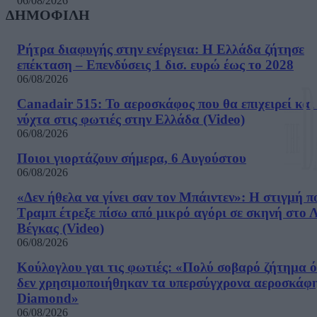
06/08/2026
ΔΗΜΟΦΙΛΗ
Ρήτρα διαφυγής στην ενέργεια: Η Ελλάδα ζήτησε
επέκταση – Επενδύσεις 1 δισ. ευρώ έως το 2028
06/08/2026
Canadair 515: Το αεροσκάφος που θα επιχειρεί και
νύχτα στις φωτιές στην Ελλάδα (Video)
06/08/2026
Ποιοι γιορτάζουν σήμερα, 6 Αυγούστου
06/08/2026
«Δεν ήθελα να γίνει σαν τον Μπάιντεν»: Η στιγμή π
Τραμπ έτρεξε πίσω από μικρό αγόρι σε σκηνή στο 
Βέγκας (Video)
06/08/2026
Κούλογλου γαι τις φωτιές: «Πολύ σοβαρό ζήτημα ό
δεν χρησιμοποιήθηκαν τα υπερσύγχρονα αεροσκάφ
Diamond»
06/08/2026