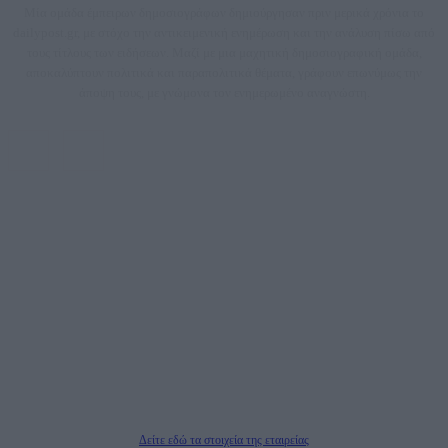
Μία ομάδα έμπειρων δημοσιογράφων δημιούργησαν πριν μερικά χρόνια το
dailypost.gr, με στόχο την αντικειμενική ενημέρωση και την ανάλυση πίσω από
τους τίτλους των ειδήσεων. Μαζί με μια μαχητική δημοσιογραφική ομάδα,
αποκαλύπτουν πολιτικά και παραπολιτικά θέματα, γράφουν επωνύμως την
άποψη τους, με γνώμονα τον ενημερωμένο αναγνώστη.
DAILYPOST.GR – ΤΑΥΤΌΤΗΤΑ
Ιδιοκτήτρια εταιρεία: «ΝΟΗΣΙΣ ΙΚΕ»
Έδρα: Δήμος Αμαρουσίου Αττικής, Αγ. Αθανασίου αρ. 21, Τ.Κ. 15125
ΑΦΜ: 801093076, Δ.Ο.Υ.: ΚΕΦΟΔΕ ΑΤΤΙΚΗΣ, E-mail: press@dailypost.gr, Τηλ.
επικοινωνίας: 2108066997
Νόμιμος Εκπρόσωπος: Ζαχαρός Σταμάτης
Μέτοχοι: Ζαχαρός Σταμάτης, Κουβαράς Γεώργιος, ΥΠΗΡΕΣΙΕΣ ΠΡΟΗΓΜΕΝΗΣ
ΤΕΧΝΟΛΟΓΙΑΣ ΠΑΡΑΓΩΓΗΣ ΟΠΤΙΚΟΑΚΟΥΣΤΙΚΩΝ ΜΕΣΩΝ ΜΕΛΕΤΩΝ ΚΑΙ
ΠΑΡΟΧΗΣ ΥΠΗΡΕΣΙΩΝ PLD PLUS ΑΝΩΝ ΕΤΑΙΡΙΑ
Δικαιούχος του ονόματος τομέα (dailypost.gr): ΝΟΗΣΙΣ ΙΚΕ
Διευθυντής/Διαχειριστής: Ζαχαρός Σταμάτης
Διευθυντής Σύνταξης: Ρενάτο Λέκκα
Δείτε εδώ τα στοιχεία της εταιρείας