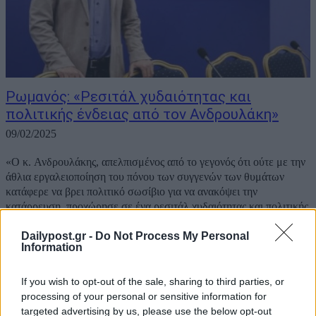
Ρωμανός: «Ρεσιτάλ χυδαιότητας και
πολιτικής ένδειας από τον Ανδρουλάκη»
09/02/2025
«Ο κ. Ανδρουλάκης, απελπισμένος από το γεγονός ότι ούτε με την
άθλια εργαλειοποίηση του πόνου των συγγενών των θυμάτων
κατάφερε να βρει πολιτικό σωσίβιο για να ανακόψει την
κατάρρευση, προχώρησε σε ένα ρεσιτάλ χυδαιότητας και πολιτικής
ένδειας». Αυτό δήλωσε μεταξύ...
Dailypost.gr -
Do Not Process My Personal
Information
If you wish to opt-out of the sale, sharing to third parties, or
processing of your personal or sensitive information for
targeted advertising by us, please use the below opt-out