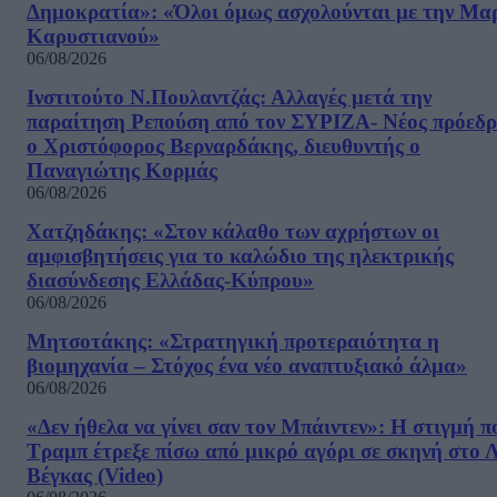
Δημοκρατία»: «Όλοι όμως ασχολούνται με την Μα
Καρυστιανού»
06/08/2026
Ινστιτούτο Ν.Πουλαντζάς: Αλλαγές μετά την
παραίτηση Ρεπούση από τον ΣΥΡΙΖΑ- Νέος πρόεδρ
ο Χριστόφορος Βερναρδάκης, διευθυντής ο
Παναγιώτης Κορμάς
06/08/2026
Χατζηδάκης: «Στον κάλαθο των αχρήστων οι
αμφισβητήσεις για το καλώδιο της ηλεκτρικής
διασύνδεσης Ελλάδας-Κύπρου»
06/08/2026
Μητσοτάκης: «Στρατηγική προτεραιότητα η
βιομηχανία – Στόχος ένα νέο αναπτυξιακό άλμα»
06/08/2026
«Δεν ήθελα να γίνει σαν τον Μπάιντεν»: Η στιγμή π
Τραμπ έτρεξε πίσω από μικρό αγόρι σε σκηνή στο 
Βέγκας (Video)