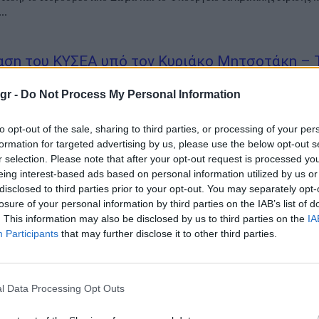
..
αση του ΚΥΣΕΑ υπό τον Κυριάκο Μητσοτάκη – 
α μεταβαίνει στο Παρίσι
gr -
Do Not Process My Personal Information
η του Κυβερνητικού Συμβουλίου Εθνικής Ασφάλειας,θα πραγματοποι
to opt-out of the sale, sharing to third parties, or processing of your per
υ στο Μέγαρο Μαξίμου. Ο Πρωθυπουργός Κυριάκος Μητσοτάκης αύ
formation for targeted advertising by us, please use the below opt-out s
ίου, στις 10:00 το πρωί θα προεδρεύσει στην τακτική συνεδρίαση το
r selection. Please note that after your opt-out request is processed y
Κυβερνητικού Συμβουλίου Εθνικής Ασφάλειας, στο Μέγαρο Μαξίμου. 
eing interest-based ads based on personal information utilized by us or
disclosed to third parties prior to your opt-out. You may separately opt-
περάσματα από την επτάωρη συνεδρίαση της Π
losure of your personal information by third parties on the IAB’s list of
. This information may also be disclosed by us to third parties on the
IA
είας του ΣΥΡΙΖΑ
Participants
that may further disclose it to other third parties.
α από την επτάωρη συνεδρίαση της Πολιτικής Γραμματείας του ΣΥΡ
 την παραίτηση του Αλ. Τσίπρα από την ηγεσία. - Η Εφη Αχτσιόγλου ε
l Data Processing Opt Outs
ι υποψηφιότητα για την εκλογή αρχηγού από τη βάση τον Σεπτέμβριο...