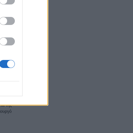
ΑΣΟΚ-
 27 Ιουνίου,
ύν είναι: - Τρέχουσες πολιτικές...
Τα
έγαρο
ια της