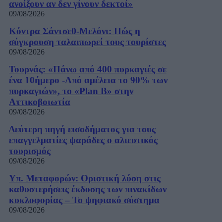
ανοίξουν αν δεν γίνουν δεκτοί»
09/08/2026
Κόντρα Σάντσεθ-Μελόνι: Πώς η
σύγκρουση ταλαιπωρεί τους τουρίστες
09/08/2026
Τουρνάς: «Πάνω από 400 πυρκαγιές σε
ένα 10ήμερο -Από αμέλεια το 90% των
πυρκαγιών», το «Plan B» στην
Αττικοβοιωτία
09/08/2026
Δεύτερη πηγή εισοδήματος για τους
επαγγελματίες ψαράδες ο αλιευτικός
τουρισμός
09/08/2026
Υπ. Μεταφορών: Οριστική λύση στις
καθυστερήσεις έκδοσης των πινακίδων
κυκλοφορίας – Το ψηφιακό σύστημα
09/08/2026