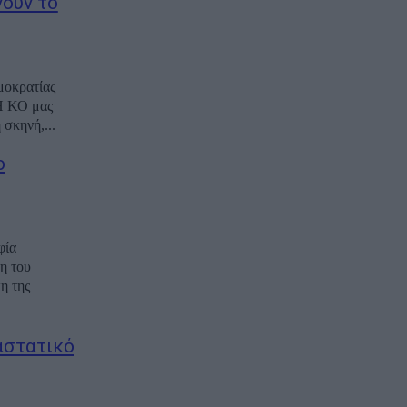
νουν το
μοκρατίας
«Η ΚΟ μας
σκηνή,...
ο
φία
η του
η της
αστατικό