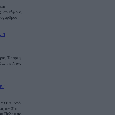
και
ς υποψήφιους
νός άρθρου
 η
ιο, Τετάρτη
δας της Νέας
κη
 ΚΥΣΕΑ. Από
ως την 31η
αι Πολιτικής