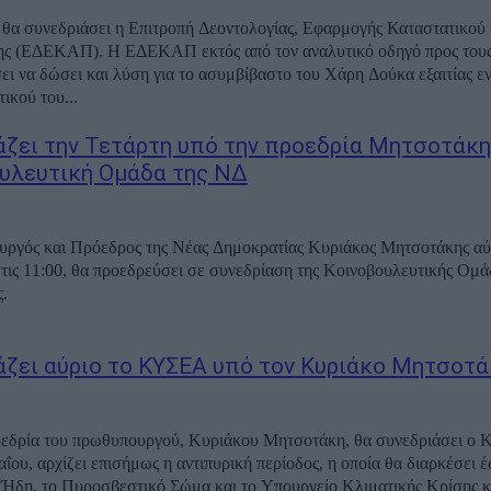
θα συνεδριάσει η Επιτροπή Δεοντολογίας, Εφαρμογής Καταστατικού 
ης (ΕΔΕΚΑΠ). Η ΕΔΕΚΑΠ εκτός από τον αναλυτικό οδηγό προς του
σει να δώσει και λύση για το ασυμβίβαστο του Χάρη Δούκα εξαιτίας ε
ικού του...
άζει την Τετάρτη υπό την προεδρία Μητσοτάκη,
υλευτική Ομάδα της ΝΔ
ργός και Πρόεδρος της Νέας Δημοκρατίας Κυριάκος Μητσοτάκης αύρ
στις 11:00, θα προεδρεύσει σε συνεδρίαση της Κοινοβουλευτικής Ομά
.
άζει αύριο το ΚΥΣΕΑ υπό τον Κυριάκο Μητσοτά
οεδρία του πρωθυπουργού, Κυριάκου Μητσοτάκη, θα συνεδριάσει ο
αΐου, αρχίζει επισήμως η αντιπυρική περίοδος, η οποία θα διαρκέσει έ
Ήδη, το Πυροσβεστικό Σώμα και το Υπουργείο Κλιματικής Κρίσης κ