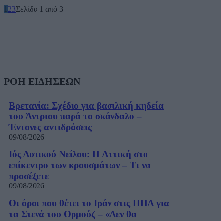
1
2
3
Σελίδα 1 από 3
ΡΟΗ ΕΙΔΗΣΕΩΝ
Βρετανία: Σχέδιο για βασιλική κηδεία
του Άντριου παρά το σκάνδαλο –
Έντονες αντιδράσεις
09/08/2026
Ιός Δυτικού Νείλου: Η Αττική στο
επίκεντρο των κρουσμάτων – Τι να
προσέξετε
09/08/2026
Οι όροι που θέτει το Ιράν στις ΗΠΑ για
τα Στενά του Ορμούζ – «Δεν θα