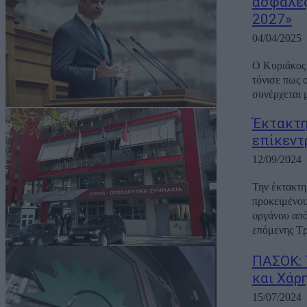
ασφαλές
2027»
04/04/2025
Ο Κυριάκος 
τόνισε πως 
συνέρχεται 
Έκτακτη
επίκεντ
12/09/2024
Την έκτακτη
προκειμένου
οργάνου από
επόμενης Τρ
ΠΑΣΟΚ: 
και Χάρ
15/07/2024