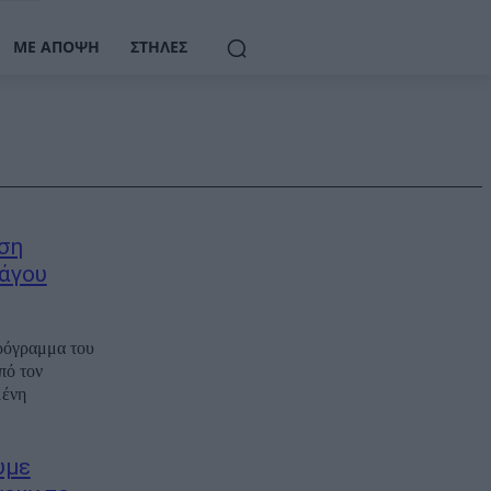
ΜΕ ΆΠΟΨΗ
ΣΤΉΛΕΣ
ηση
Πάγου
πρόγραμμα του
πό τον
υμε