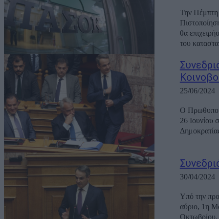
Την Πέμπτη 
Πιστοποίησ
θα επιχειρή
του καταστατ
Συνεδρι
Κοινοβο
25/06/2024
O Πρωθυπου
26 Ιουνίου 
Δημοκρατίας
Συνεδρι
30/04/2024
Υπό την πρ
αύριο, 1η Μ
Οκτωβρίου. 