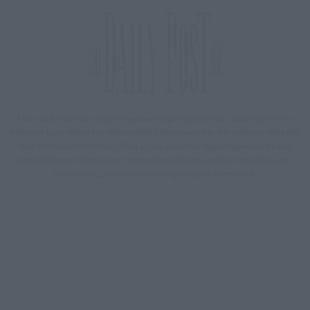
Μία ομάδα έμπειρων δημοσιογράφων δημιούργησαν πριν μερικά χρόνια το
dailypost.gr, με στόχο την αντικειμενική ενημέρωση και την ανάλυση πίσω από
τους τίτλους των ειδήσεων. Μαζί με μια μαχητική δημοσιογραφική ομάδα,
αποκαλύπτουν πολιτικά και παραπολιτικά θέματα, γράφουν επωνύμως την
άποψη τους, με γνώμονα τον ενημερωμένο αναγνώστη.
DAILYPOST.GR – ΤΑΥΤΌΤΗΤΑ
Ιδιοκτήτρια εταιρεία: «ΝΟΗΣΙΣ ΙΚΕ»
Έδρα: Δήμος Αμαρουσίου Αττικής, Αγ. Αθανασίου αρ. 21, Τ.Κ. 15125