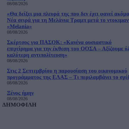
08/08/2026
«Θα δείξει μια πλευρά της που δεν έχει φανεί ακόμ
Νέα σειρά για τη Μελάνια Τραμπ μετά το ντοκιμαν
«Melania»
08/08/2026
Σκέρτσος για ΠΑΣΟΚ: «Κανένα ουσιαστικό
επιχείρημα για την έκθεση του ΟΟΣΑ – Αξίζουμε ό
καλύτερη αντιπολίτευση»
08/08/2026
Στις 2 Σεπτεμβρίου η παρουσίαση του οικονομικού
προγράμματος της ΕΛΑΣ – Τι περιλαμβάνει το σχέ
08/08/2026
Ξένος ήμην
08/08/2026
ΔΗΜΟΦΙΛΗ