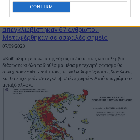
CONFIRM
Κακοκαιρία Daniel: Σπίτι – σπίτι
απεγκλωβίστηκαν 67 άνθρωποι-
Μεταφέρθηκαν σε ασφαλές σημείο
07/09/2023
«Καθ' όλη τη διάρκεια της νύχτας οι διασώστες και οι λέμβοι
διάσωσης κι όλα τα διαθέσιμα μέσα με τεχνητό φωτισμό θα
συνεχίσουν σπίτι - σπίτι τους απεγκλωβισμούς και τις διασώσεις
και θα επιχειρούν στα εγκλωβισμένα χωριά». Αυτό υπογράμμισε
μεταξύ άλλων...