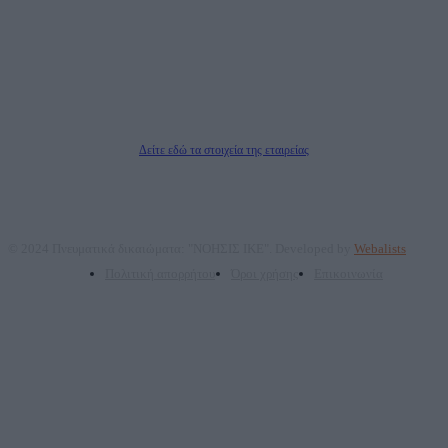
ΑΦΜ: 801093076, Δ.Ο.Υ.: ΚΕΦΟΔΕ ΑΤΤΙΚΗΣ, E-mail: press@dailypost.gr, Τηλ.
επικοινωνίας: 2108066997
Νόμιμος Εκπρόσωπος: Ζαχαρός Σταμάτης
Μέτοχοι: Ζαχαρός Σταμάτης, Κουβαράς Γεώργιος, ΥΠΗΡΕΣΙΕΣ ΠΡΟΗΓΜΕΝΗΣ
ΤΕΧΝΟΛΟΓΙΑΣ ΠΑΡΑΓΩΓΗΣ ΟΠΤΙΚΟΑΚΟΥΣΤΙΚΩΝ ΜΕΣΩΝ ΜΕΛΕΤΩΝ ΚΑΙ
ΠΑΡΟΧΗΣ ΥΠΗΡΕΣΙΩΝ PLD PLUS ΑΝΩΝ ΕΤΑΙΡΙΑ
Δικαιούχος του ονόματος τομέα (dailypost.gr): ΝΟΗΣΙΣ ΙΚΕ
Διευθυντής/Διαχειριστής: Ζαχαρός Σταμάτης
Διευθυντής Σύνταξης: Ρενάτο Λέκκα
Δείτε εδώ τα στοιχεία της εταιρείας
© 2024 Πνευματικά δικαιώματα: "ΝΟΗΣΙΣ ΙΚΕ". Developed by
Webalists
Πολιτική απορρήτου
Όροι χρήσης
Επικοινωνία