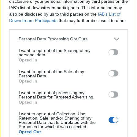
disclosure of your personal information by third parties on the
Κλιματικής Κρίσης ενόψει της κακοκαιρίας-
IAB’s list of downstream participants. This information may
Η προειδοποίηση της Πυροσβεστικής
also be disclosed by us to third parties on the
IAB’s List of
Downstream Participants
that may further disclose it to other
23/09/2023
third parties.
Ευρεία σύσκεψη θα πραγματοποιηθεί αύριο στη 1μμ στο
Personal Data Processing Opt Outs
υπουργείο Κλιματικής Κρίσης και Πολιτικής Προστασίας, ενόψει
της επιδείνωσης του καιρού. Σύμφωνα με ανακοίνωση του
I want to opt-out of the Sharing of my
personal data.
υπουργείου, στην ευρεία σύσκεψη θα συμμετέχουν όλα τα
Opted In
συναρμόδια υπουργεία, ΟΤΑ α' και β' βαθμού, εκπρόσωποι των...
I want to opt-out of the Sale of my
Personal Data.
Opted In
I want to opt-out of processing my
Personal Data for Targeted Advertising.
Opted In
I want to opt-out of Collection, Use,
Retention, Sale, and/or Sharing of my
Personal Data that Is Unrelated with the
Purposes for which it was collected.
Opted Out