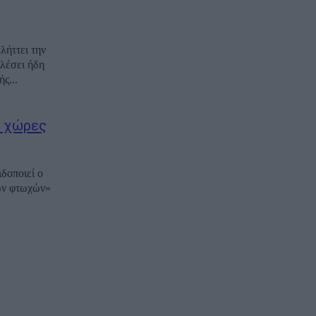
λήττει την
αλέσει ήδη
ς...
3 χώρες
δοποιεί ο
των φτωχών»