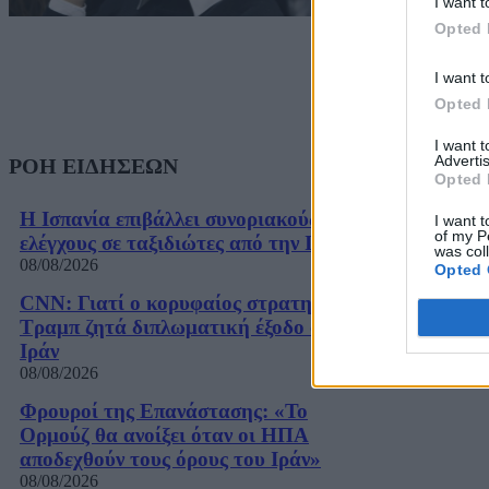
I want t
Opted 
I want t
Opted 
I want 
Advertis
ΡΟΗ ΕΙΔΗΣΕΩΝ
Opted 
Η Ισπανία επιβάλλει συνοριακούς
I want t
of my P
ελέγχους σε ταξιδιώτες από την Ιταλία
was col
08/08/2026
Opted 
CNN: Γιατί ο κορυφαίος στρατηγός του
Τραμπ ζητά διπλωματική έξοδο από το
Ιράν
08/08/2026
Φρουροί της Επανάστασης: «Το
Ορμούζ θα ανοίξει όταν οι ΗΠΑ
αποδεχθούν τους όρους του Ιράν»
08/08/2026