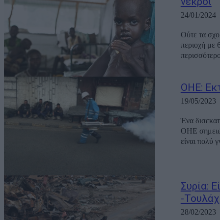
νεκροί
24/01/2024
Ούτε τα σχολ
περιοχή με 
περισσότερο
ΟΗΕ: Εκ
19/05/2023
Ένα δισεκατ
ΟΗΕ σημειών
είναι πολύ γ
Συρία: 
-Τουλάχ
28/02/2023