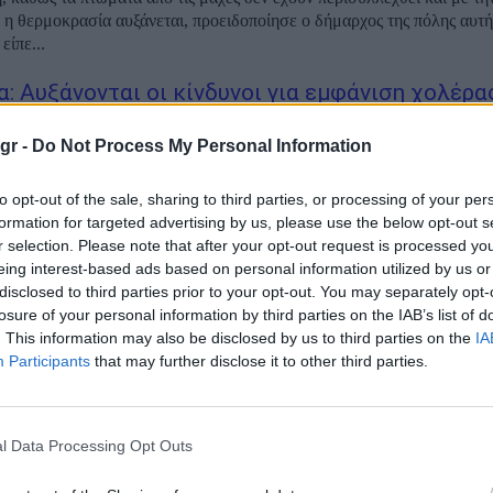
η θερμοκρασία αυξάνεται, προειδοποίησε ο δήμαρχος της πόλης αυτής. Ο Βαν
είπε...
α: Αυξάνονται οι κίνδυνοι για εμφάνιση χολέρα
πολη
gr -
Do Not Process My Personal Information
θη Μαριούπολη αυξάνονται έντονα οι ανησυχίες για ξέσπασμα χολέρα
to opt-out of the sale, sharing to third parties, or processing of your per
 καθώς έχουν κάνει την εμφάνισή τους τα πρώτα κρούσματα, παρότι οι
formation for targeted advertising by us, please use the below opt-out s
ως μετέδωσε το ukranews.com, υπάρχουν ήδη μεμονωμένα
r selection. Please note that after your opt-out request is processed y
όπως δήλωσε ο σύμβουλος...
eing interest-based ads based on personal information utilized by us or
disclosed to third parties prior to your opt-out. You may separately opt-
υξη Καρανίκα: «Όσοι συκοφαντούν τον Τσίπρα, 
losure of your personal information by third parties on the IAB’s list of
 από το κόμμα»
. This information may also be disclosed by us to third parties on the
IA
Participants
that may further disclose it to other third parties.
ι τόσο έξυπνο τον Κοντονή» υποστηρίζει σε συνέντευξή του ο πρώη
α ενώ «υποστηρίζει ότι η καριέρα είναι χολέρα». Τα αποσπάσματα της
l Data Processing Opt Outs
atrinorama.studioskigo.com: -Η εσωστρέφεια που το τελευταίο διάστημα
στις τάξεις του...