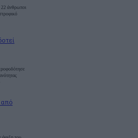
ς 22 άνθρωποι
αστροφικό
δοτεί
 τροφοδότησε
ανότητας
 από
ν άφιξη του