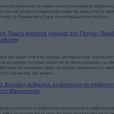
πολιτικής άμυνας υπό τη συριακή αντιπολίτευση ανέφερε σήμερα πω
ωή τους από χολέρα στο βορειοδυτικό τμήμα της χώρας μετά τον κατ
σεισμό που έπληξε την Τουρκία και τη Συρία. Η υποστηριζόμενη από τη Δύση...
rg: Πρώτο κρούσμα χολέρας στη Γουχάν- Πυρο
ιάδοσης
ήμιο της Γουχάν, στην Κίνα, ανέφερε κρούσμα χολέρας, γεγονός που
εια για γρήγορο εντοπισμό επαφών και τον άμεσο περιορισμό της πιθ
ς της περιοχής ανακοίνωσαν ότι, αφού
 ότι ένας φοιτητής είχε χολέρα,...
α: Χιλιάδες άνθρωποι κινδυνεύουν να πεθάνουν
στη Μαριούπολη
θρωποι κινδυνεύουν να πεθάνουν από χολέρα και άλλες ασθένειες στη
 καθώς τα πτώματα από τις μάχες δεν έχουν περισυλλεχθεί και με τη