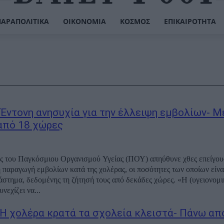
ΠΑΡΑΠΟΛΙΤΙΚΆ
ΟΙΚΟΝΟΜΊΑ
ΚΌΣΜΟΣ
ΕΠΙΚΑΙΡΌΤΗΤΑ
 Έντονη ανησυχία για την έλλειψη εμβολίων- Μ
από 18 χώρες
ς του Παγκόσμιου Οργανισμού Υγείας (ΠΟΥ) απηύθυνε χθες επείγο
η παραγωγή εμβολίων κατά της χολέρας, οι ποσότητες των οποίων είνα
ιάστημα, δεδομένης τη ζήτησή τους από δεκάδες χώρες. «Η (υγειονομι
νεχίζει να...
 Η χολέρα κρατά τα σχολεία κλειστά- Πάνω από