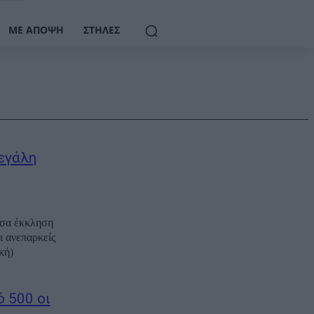
ΜΕ ΆΠΟΨΗ
ΣΤΉΛΕΣ
εγάλη
υσα έκκληση
ι ανεπαρκείς
κή)
 500 οι