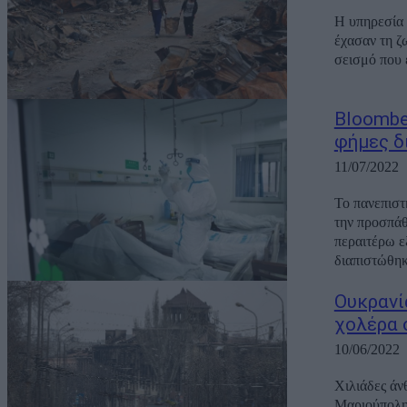
Η υπηρεσία 
έχασαν τη ζ
Bloombe
φήμες δ
11/07/2022
Το πανεπιστ
την προσπάθ
περαιτέρω εξάπλωσης. Οι υγειονομικές αρχέ
διαπιστώθηκε
Ουκρανί
χολέρα 
10/06/2022
Χιλιάδες άν
Μαριούπολη,