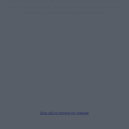
τους τίτλους των ειδήσεων. Μαζί με μια μαχητική δημοσιογραφική ομάδα,
αποκαλύπτουν πολιτικά και παραπολιτικά θέματα, γράφουν επωνύμως την
άποψη τους, με γνώμονα τον ενημερωμένο αναγνώστη.
DAILYPOST.GR – ΤΑΥΤΌΤΗΤΑ
Ιδιοκτήτρια εταιρεία: «ΝΟΗΣΙΣ ΙΚΕ»
Έδρα: Δήμος Αμαρουσίου Αττικής, Αγ. Αθανασίου αρ. 21, Τ.Κ. 15125
ΑΦΜ: 801093076, Δ.Ο.Υ.: ΚΕΦΟΔΕ ΑΤΤΙΚΗΣ, E-mail: press@dailypost.gr, Τηλ.
επικοινωνίας: 2108066997
Νόμιμος Εκπρόσωπος: Ζαχαρός Σταμάτης
Μέτοχοι: Ζαχαρός Σταμάτης, Κουβαράς Γεώργιος, ΥΠΗΡΕΣΙΕΣ ΠΡΟΗΓΜΕΝΗΣ
ΤΕΧΝΟΛΟΓΙΑΣ ΠΑΡΑΓΩΓΗΣ ΟΠΤΙΚΟΑΚΟΥΣΤΙΚΩΝ ΜΕΣΩΝ ΜΕΛΕΤΩΝ ΚΑΙ
ΠΑΡΟΧΗΣ ΥΠΗΡΕΣΙΩΝ PLD PLUS ΑΝΩΝ ΕΤΑΙΡΙΑ
Δικαιούχος του ονόματος τομέα (dailypost.gr): ΝΟΗΣΙΣ ΙΚΕ
Διευθυντής/Διαχειριστής: Ζαχαρός Σταμάτης
Διευθυντής Σύνταξης: Ρενάτο Λέκκα
Δείτε εδώ τα στοιχεία της εταιρείας