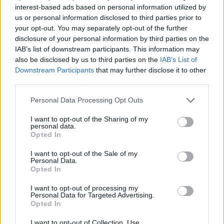
interest-based ads based on personal information utilized by
Τραμπ: «Ήμασταν έτοιμοι για τη μεγαλύτερη επίθ
us or personal information disclosed to third parties prior to
από τον Β’ Παγκόσμιο Πόλεμο – Το Ιράν μας
your opt-out. You may separately opt-out of the further
παρακάλεσε για συνομιλίες»
disclosure of your personal information by third parties on the
06/08/2026
IAB’s list of downstream participants. This information may
also be disclosed by us to third parties on the
IAB’s List of
«Πυρά» κατά των ΜΜΕ από την «Ελπίδα για τη
Downstream Participants
that may further disclose it to other
Δημοκρατία»: «Όλοι όμως ασχολούνται με την Μα
third parties.
Καρυστιανού»
06/08/2026
Personal Data Processing Opt Outs
Ινστιτούτο Ν.Πουλαντζάς: Αλλαγές μετά την
I want to opt-out of the Sharing of my
παραίτηση Ρεπούση από τον ΣΥΡΙΖΑ- Νέος πρόεδρ
personal data.
ο Χριστόφορος Βερναρδάκης, διευθυντής ο
Opted In
Παναγιώτης Κορμάς
I want to opt-out of the Sale of my
06/08/2026
Personal Data.
Opted In
Χατζηδάκης: «Στον κάλαθο των αχρήστων οι
αμφισβητήσεις για το καλώδιο της ηλεκτρικής
I want to opt-out of processing my
διασύνδεσης Ελλάδας-Κύπρου»
Personal Data for Targeted Advertising.
Opted In
06/08/2026
Μητσοτάκης: «Στρατηγική προτεραιότητα η
I want to opt-out of Collection, Use,