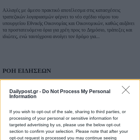
Αλλαγές με άμεσο πρακτικό αποτέλεσμα στις κατασχέσεις
τραπεζικών λογαριασμών φέρνει το νέο σχέδιο νόμου του
υπουργείου Εθνικής Οικονομίας και Οικονομικών, καθώς αυξάνει
τα προστατευόμενα όρια για χρέη προς το Δημόσιο, τράπεζες και
ιδιώτες, ενώ ταυτόχρονα ανοίγει τον δρόμο για...
ΡΟΗ ΕΙΔΗΣΕΩΝ
ΗΠΑ: Επιτροπή της Γερουσίας προτείνει άσκηση
Dailypost.gr -
Do Not Process My Personal
διώξεων σε βάρος του πρώην συμβούλου για την Co
Information
Άντονι Φάουτσι
06/08/2026
If you wish to opt-out of the sale, sharing to third parties, or
ΕΛΑΣ: «Βιομηχανία κοροϊδίας από τον Μητσοτάκ
processing of your personal or sensitive information for
7 χρόνια μετά, ξαναπαρουσιάζει τις ίδιες ανεκπλήρ
targeted advertising by us, please use the below opt-out
υποσχέσεις»
section to confirm your selection. Please note that after your
06/08/2026
opt-out request is processed you may continue seeing