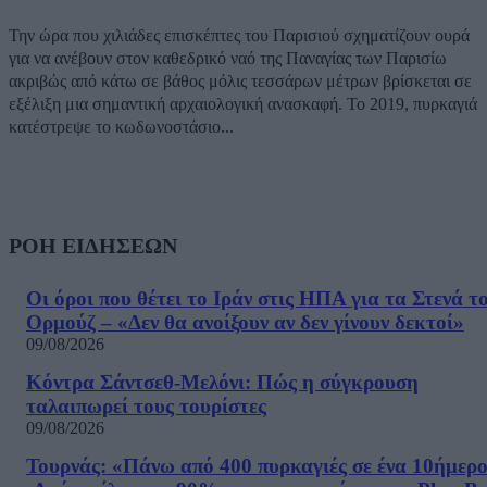
Την ώρα που χιλιάδες επισκέπτες του Παρισιού σχηματίζουν ουρά
για να ανέβουν στον καθεδρικό ναό της Παναγίας των Παρισίω
ακριβώς από κάτω σε βάθος μόλις τεσσάρων μέτρων βρίσκεται σε
εξέλιξη μια σημαντική αρχαιολογική ανασκαφή. Το 2019, πυρκαγιά
κατέστρεψε το κωδωνοστάσιο...
ΡΟΗ ΕΙΔΗΣΕΩΝ
Οι όροι που θέτει το Ιράν στις ΗΠΑ για τα Στενά τ
Ορμούζ – «Δεν θα ανοίξουν αν δεν γίνουν δεκτοί»
09/08/2026
Κόντρα Σάντσεθ-Μελόνι: Πώς η σύγκρουση
ταλαιπωρεί τους τουρίστες
09/08/2026
Τουρνάς: «Πάνω από 400 πυρκαγιές σε ένα 10ήμερ