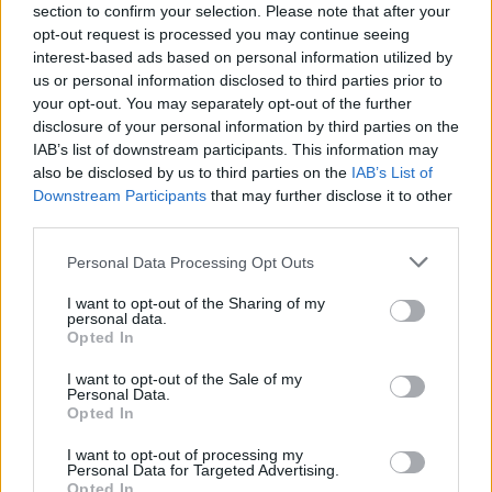
09/08/2026
section to confirm your selection. Please note that after your
ΔΗΜΟΦΙΛΗ
opt-out request is processed you may continue seeing
interest-based ads based on personal information utilized by
Οι όροι που θέτει το Ιράν στις ΗΠΑ για τα Στενά τ
us or personal information disclosed to third parties prior to
Ορμούζ – «Δεν θα ανοίξουν αν δεν γίνουν δεκτοί»
your opt-out. You may separately opt-out of the further
09/08/2026
disclosure of your personal information by third parties on the
IAB’s list of downstream participants. This information may
Κόντρα Σάντσεθ-Μελόνι: Πώς η σύγκρουση
also be disclosed by us to third parties on the
IAB’s List of
ταλαιπωρεί τους τουρίστες
Downstream Participants
that may further disclose it to other
09/08/2026
third parties.
Υπ. Μεταφορών: Οριστική λύση στις καθυστερήσει
Personal Data Processing Opt Outs
έκδοσης των πινακίδων κυκλοφορίας – Το ψηφιακό
σύστημα
I want to opt-out of the Sharing of my
personal data.
09/08/2026
Opted In
Δεύτερη πηγή εισοδήματος για τους επαγγελματίες
I want to opt-out of the Sale of my
ψαράδες ο αλιευτικός τουρισμός
Personal Data.
09/08/2026
Opted In
Ποιοι γιορτάζουν σήμερα 9 Αυγούστου
I want to opt-out of processing my
09/08/2026
Personal Data for Targeted Advertising.
Μία ομάδα έμπειρων δημοσιογράφων δημιούργησαν πριν μερικά χρόνια το
Opted In