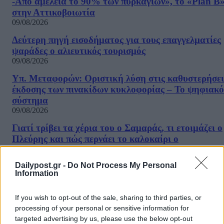
-Από αμέλεια το 90% των πυρκαγιών», το «Plan B
στην Αττικοβοιωτία
09/08/2026
Δεύτερη πηγή εισοδήματος για τους επαγγελματίες
ψαράδες ο αλιευτικός τουρισμός
09/08/2026
Υπ. Μεταφορών: Οριστική λύση στις καθυστερήσει
έκδοσης των πινακίδων κυκλοφορίας – Το ψηφιακό
σύστημα
09/08/2026
Γιατί τρίβει τα χέρια του ο Σαμαράς, τι ετοιμάζει ο
Πλεύρης και πώς περνάει το καλοκαίρι ο
Τριαντόπουλος
09/08/2026
Dailypost.gr -
Do Not Process My Personal
Information
Ποιοι γιορτάζουν σήμερα 9 Αυγούστου
09/08/2026
If you wish to opt-out of the sale, sharing to third parties, or
Το ΠΑΣΟΚ επανέρχεται για το δημοσίευμα της
processing of your personal or sensitive information for
«Εστίας»: «Φαντασιόπληκτο ρεπορτάζ»
targeted advertising by us, please use the below opt-out