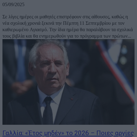
05/09/2025
Σε λίγες ημέρες οι μαθητές επιστρέφουν στις αίθουσες, καθώς η
νέα σχολική χρονιά ξεκινά την Πέμπτη 11 Σεπτεμβρίου με τον
καθιερωμένο Αγιασμό. Την ίδια ημέρα θα παραλάβουν τα σχολικά
τους βιβλία και θα ενημερωθούν για το πρόγραμμα των πρώτων...
Γαλλία: «Έτος μηδέν» το 2026 – Ποιες αργίες