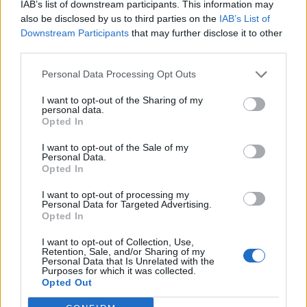
IAB’s list of downstream participants. This information may
also be disclosed by us to third parties on the
IAB’s List of
ΡΟΗ ΕΙΔΗΣΕΩΝ
Downstream Participants
that may further disclose it to other
third parties.
Τέλος Δημητριάδης και Ζούλας από τον ΣΚΑΙ, με
Personal Data Processing Opt Outs
απόφαση Αλαφούζου
07/08/2026
I want to opt-out of the Sharing of my
personal data.
ΕΛΣΤΑΤ: Στο 3,4% υποχώρησε ο πληθωρισμός τον
Opted In
Ιούλιο – Πού εντοπίζονται οι μεγαλύτερες μειώσεις
07/08/2026
I want to opt-out of the Sale of my
Personal Data.
Έκθεση του ΟΟΣΑ για την ελληνική οικονομία: Στ
Opted In
τελευταία θέση το εισόδημα των νοικοκυριών
I want to opt-out of processing my
07/08/2026
Personal Data for Targeted Advertising.
Opted In
Υπόθεση Predator: Παραμένει στο αρχείο –
Απορρίφθηκαν τα αιτήματα Σαμαρά και Σπίρτζη
I want to opt-out of Collection, Use,
07/08/2026
Retention, Sale, and/or Sharing of my
Personal Data that Is Unrelated with the
Purposes for which it was collected.
«Γιατί οι Τούρκοι συρρέουν στα ελληνικά νησιά;»: 
Opted Out
τιμές και το φιλόξενο κλίμα
07/08/2026