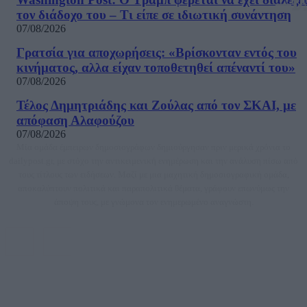
τον διάδοχο του – Τι είπε σε ιδιωτική συνάντηση
07/08/2026
Γρατσία για αποχωρήσεις: «Bρίσκονταν εντός του
κινήματος, αλλα είχαν τοποθετηθεί απέναντί του»
07/08/2026
Τέλος Δημητριάδης και Ζούλας από τον ΣΚΑΙ, με
απόφαση Αλαφούζου
07/08/2026
Μία ομάδα έμπειρων δημοσιογράφων δημιούργησαν πριν μερικά χρόνια το
dailypost.gr, με στόχο την αντικειμενική ενημέρωση και την ανάλυση πίσω από
τους τίτλους των ειδήσεων. Μαζί με μια μαχητική δημοσιογραφική ομάδα,
αποκαλύπτουν πολιτικά και παραπολιτικά θέματα, γράφουν επωνύμως την
άποψη τους, με γνώμονα τον ενημερωμένο αναγνώστη.
DAILYPOST.GR – ΤΑΥΤΌΤΗΤΑ