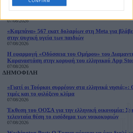
CONFIRM
Washington Post: Ο Τραμπ φέρεται να έχει διαλέξε
τον διάδοχο του – Τι είπε σε ιδιωτική συνάντηση
07/08/2026
«Καμπάνα» 567 εκατ δολαρίων στη Meta για βλάβε
στην ψυχική υγεία των παιδιών
07/08/2026
Η εφαρμογή «Οδύσσεια του Ομήρου» του Διαμαντ
Καραναστάση στην κορυφή του ελληνικού App Sto
07/08/2026
ΔΗΜΟΦΙΛΗ
«Γιατί οι Τούρκοι συρρέουν στα ελληνικά νησιά;»: 
τιμές και το φιλόξενο κλίμα
07/08/2026
Έκθεση του ΟΟΣΑ για την ελληνική οικονομία: Στ
τελευταία θέση το εισόδημα των νοικοκυριών
07/08/2026
Washington Post: Ο Τραμπ φέρεται να έχει διαλέξε