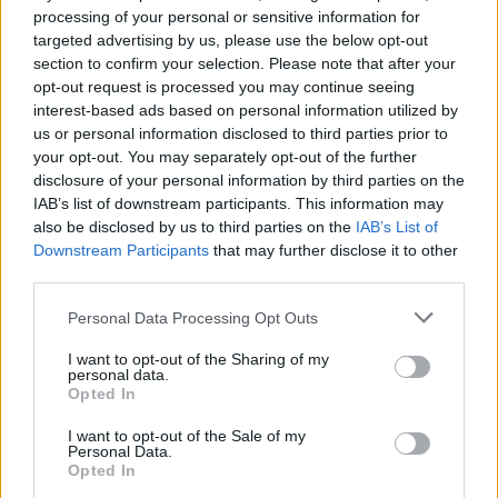
Αυστηρό μήνυμα Χαρδαλιά: «Καμία ανεμογεννήτρ
processing of your personal or sensitive information for
στις πληγείσες από τις πυρκαγιές περιοχές της
targeted advertising by us, please use the below opt-out
Αττικής»
section to confirm your selection. Please note that after your
08/08/2026
opt-out request is processed you may continue seeing
ΔΗΜΟΦΙΛΗ
interest-based ads based on personal information utilized by
us or personal information disclosed to third parties prior to
Ειδικό Χωροταξικό για τον Τουρισμό: Οι νέοι κανό
your opt-out. You may separately opt-out of the further
για επενδύσεις και νησιά
disclosure of your personal information by third parties on the
08/08/2026
IAB’s list of downstream participants. This information may
also be disclosed by us to third parties on the
IAB’s List of
Evening Report στο One Channel: Ρενάτο Λέκκα,
Downstream Participants
that may further disclose it to other
Γιώργος Μουρούτης, Μαρία Καρακλιούμη
third parties.
08/08/2026
Personal Data Processing Opt Outs
Τουρκία για το ειδικό χωροταξικό πλαίσιο για τον
τουρισμό: «Δεν δημιουργεί καμία νομική συνέπεια»
I want to opt-out of the Sharing of my
08/08/2026
personal data.
Opted In
Το σπάνιο μέταλλο του Βαρβιτσιώτη
08/08/2026
I want to opt-out of the Sale of my
Personal Data.
Ο Τραμπ προσφεύγει στο Ανώτατο Δικαστήριο:
Opted In
«Εθνική ντροπή», λέει για το μπλόκο στην αίθουσα