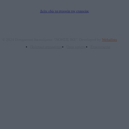
Διευθυντής/Διαχειριστής: Ζαχαρός Σταμάτης
Διευθυντής Σύνταξης: Ρενάτο Λέκκα
Δείτε εδώ τα στοιχεία της εταιρείας
© 2024 Πνευματικά δικαιώματα: "ΝΟΗΣΙΣ ΙΚΕ". Developed by
Webalists
Πολιτική απορρήτου
Όροι χρήσης
Επικοινωνία