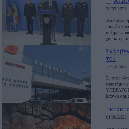
1η Απρι
28/03/2025
Ανακοινώθηκ
τους ένστολ
αυξήσεις απ
χαρακτήρισε,
Σκλαβεν
του
13/12/2023
Σε νέα πολι
υφιστάμενω
ΥΠΕΡΑΓΟΡΕΣ
Έκτακτο
01/09/2023
Έκτακτα επι