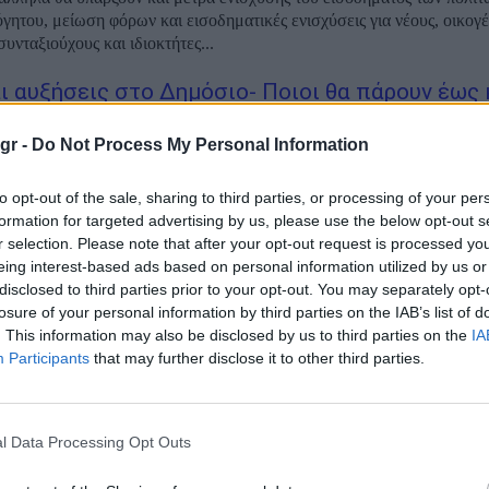
γητου, μείωση φόρων και εισοδηματικές ενισχύσεις για νέους, οικογέ
υνταξιούχους και ιδιοκτήτες...
ι αυξήσεις στο Δημόσιο- Ποιοι θα πάρουν έως 
 μισθό παραπάνω
gr -
Do Not Process My Personal Information
φέλη αναμένεται να έχουν οι δημόσιοι υπάλληλοι από το νομοσχέδιο 
to opt-out of the sale, sharing to third parties, or processing of your per
ν Ιούλιο στη Βουλή για τις αυξήσεις στο Δημόσιο. Τις βασικές πτυχές
formation for targeted advertising by us, please use the below opt-out s
 παρουσίασε, κατά την ομιλία του στη Βουλή, ο υπουργός Οικονομι
r selection. Please note that after your opt-out request is processed y
...
eing interest-based ads based on personal information utilized by us or
disclosed to third parties prior to your opt-out. You may separately opt-
σεις θα πάρουν οι δημόσιοι υπάλληλοι και πότε
losure of your personal information by third parties on the IAB’s list of
. This information may also be disclosed by us to third parties on the
IA
Participants
that may further disclose it to other third parties.
 βάζει τις τελευταίες πινελιές στο νομοσχέδιο για το νέο μισθολόγιο
αλλήλων, λίγες ώρες πριν την ψήφο εμπιστοσύνης στην κυβέρνηση κ
του νέου νόμου στη Βουλή. Ο ΣΚΑΪ αποκαλύπτει τις αυξήσεις που θ
l Data Processing Opt Outs