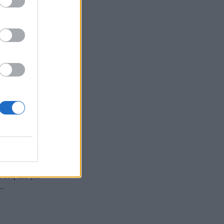
αυξήσεις
 Χρήστος
 ένα μεγάλο
 αλλά όχι
ροκαλεί ο
θεσή του για
..