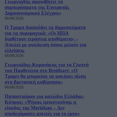
Γεωργιάδης αμφισβητεί τα
συμπεράσματα της Επιτροπής
Δημοσιονομικού Ελέγχου»
06/08/2026
Ο Τραμπ διαψεύδει τα δημοσιεύματα
για τα πυρομαχικά: «Οι ΗΠΑ
διαθέτουν τεράστια αποθέματα» –
Απειλεί με φυλάκιση όσους μιλούν για
ελλείψεις
06/08/2026
Γεωργιάδης-Κυρανάκης για τα Γλυπτά
του Παρθενώνα στο Breitbart: «Ο
Τραμπ θα μπορούσε να ασκήσει πίεση
στη βρετανική κυβέρνηση»
06/08/2026
Παπασταύρου για καλώδιο Ελλάδας-
Κύπρου: «Ψήφος εμπιστοσύνης η
είσοδος της Meridiam – Δεν
αποδεχόμαστε απειλές για το έργο»