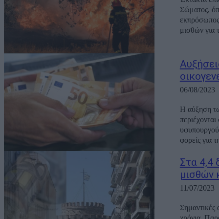
Σώματος, ό
εκπρόσωπος 
μισθών για τ
Αυξήσει
οικογεν
06/08/2023
Η αύξηση τω
περιέχονται
υφυπουργού 
φορείς για τη
Στα 4,4 
μισθών 
11/07/2023
Σημαντικές 
χρόνια. Παρ