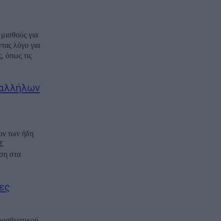
μισθούς για
τας λόγο για
, όπως τις
παλλήλων
ον των ήδη
Σ
ση στα
ες
ροσβεστικού