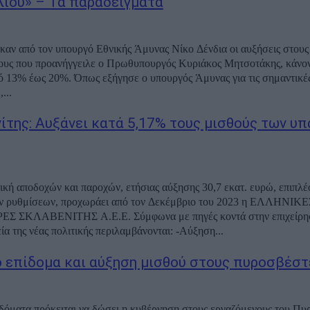
λίου» – Τα παραδείγματα
αν από τον υπουργό Εθνικής Άμυνας Νίκο Δένδια οι αυξήσεις στους 
ους που προανήγγειλε ο Πρωθυπουργός Κυριάκος Μητσοτάκης, κάνον
ό 13% έως 20%. Όπως εξήγησε ο υπουργός Άμυνας για τις σημαντικές
...
ίτης: Αυξάνει κατά 5,17% τους μισθούς των υ
τική αποδοχών και παροχών, ετήσιας αύξησης 30,7 εκατ. ευρώ, επιπλέ
ν ρυθμίσεων, προχωράει από τον Δεκέμβριο του 2023 η ΕΛΛΗΝΙΚΕ
 ΣΚΛΑΒΕΝΙΤΗΣ Α.Ε.Ε. Σύμφωνα με πηγές κοντά στην επιχείρη
βασικά σημεία της νέας πολιτικής περιλαμβάνονται: -Αύξηση...
 επίδομα και αύξηση μισθού στους πυροσβέστ
δόματα πρόκειται να δώσει η κυβέρνηση στους εργαζόμενους του Πυ