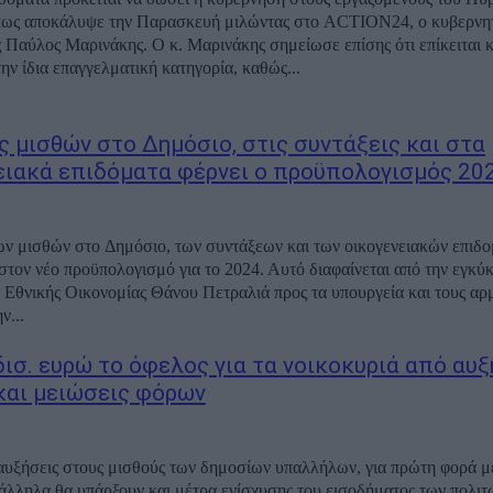
πως αποκάλυψε την Παρασκευή μιλώντας στο ACTION24, ο κυβερνη
Παύλος Μαρινάκης. Ο κ. Μαρινάκης σημείωσε επίσης ότι επίκειται 
ην ίδια επαγγελματική κατηγορία, καθώς...
ς μισθών στο Δημόσιο, στις συντάξεις και στα
ειακά επιδόματα φέρνει ο προϋπολογισμός 20
ν μισθών στο Δημόσιο, των συντάξεων και των οικογενειακών επιδο
 στον νέο προϋπολογισμό για το 2024. Αυτό διαφαίνεται από την εγκύκ
Εθνικής Οικονομίας Θάνου Πετραλιά προς τα υπουργεία και τους αρ
ν...
δισ. ευρώ το όφελος για τα νοικοκυριά από αυξ
και μειώσεις φόρων
αυξήσεις στους μισθούς των δημοσίων υπαλλήλων, για πρώτη φορά μ
άλληλα θα υπάρξουν και μέτρα ενίσχυσης του εισοδήματος των πολι