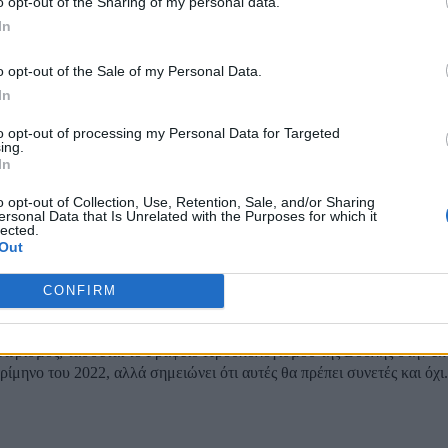
o opt-out of the Sharing of my personal data.
In
ρας: «Τρίτη αύξηση του κατώτατου μισθού και 
 7,5% για μεγάλο τμήμα των συνταξιούχων»
o opt-out of the Sale of my Personal Data.
In
ύξηση του κατώτατου μισθού προανήγγειλε ο υπουργός Οικονομικών
to opt-out of processing my Personal Data for Targeted
ing.
 ενώ παράλληλα ανέφερε ότι θα υπάρξουν αυξήσεις περίπου 7,5% για
In
ώντας στον τηλεοπτικό σταθμό ΣΚΑΪ, ο υπουργός
τι οι διαδικασίες για...
o opt-out of Collection, Use, Retention, Sale, and/or Sharing
ersonal Data that Is Unrelated with the Purposes for which it
lected.
ϋπολογισμού Βουλής: «Ναι σε αυξήσεις μισθών,
Out
μένες»
CONFIRM
ξησης των μισθών, ως αναπλήρωσης της απώλειας εισοδήματος που π
ωρισμός, τάσσεται το Γραφείο Προϋπολογισμού της Βουλής στην έκ
ρίμηνο του 2022, αλλά σημειώνει ότι αυτές θα πρέπει συνετές και όχι.