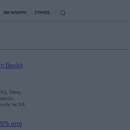
ΜΕ ΆΠΟΨΗ
ΣΤΉΛΕΣ
τη Βουλή
 ΝΔ, Τάσος
ομικών,
λευτής της ΝΔ
 20% από