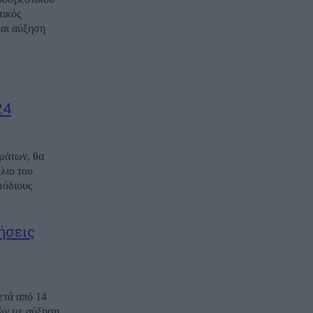
τικός
και αύξηση
24
μάτων, θα
λιο του
μόδιους
ήσεις
ετά από 14
τών με αύξηση