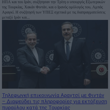
ΗΠΑ και του Ιράν, συζήτησαν την Τρίτη ο υπουργός Εξωτερικών
της Τουρκίας, Χακάν Φιντάν, και ο Ιρανός ομόλογός του, Αμπάς
Αραγκί. Η συζήτησή των ΥΠΕΞ σχετικά με τις διαπραγματεύσεις
μεταξύ Ιράν και...
Τηλεφωνκή επικοινωνία Αραγτσί με Φιντάν
– Διαψεύδει τις πληροφορίες για εκτόξευση
πυραύλου κατά της Τουρκίας