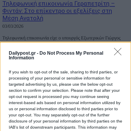
Τηλεφωνική επικοινωνία Γεραπετρίτη –
Φιντάν: Στο επίκεντρο οι εξελίξεις στη
Μέση Ανατολή
03/03/2026
Τηλεφωνική επικοινωνία είχε ο υπουργός Εξωτερικών Γιώργος
Γεραπετρίτης με τον Τούρκο Υπουργό Εξωτερικών Χακάν Φιντάν.
Συζήτησαν για τις εξελίξεις στη Μέση Ανατολή, όπως
Dailypost.gr -
Do Not Process My Personal
ανακοινώθηκε από την Άγκυρα. Γιώργος Γεραπετρίτης και Χακάν
Information
Φιντάν, σύμφωνα με τη σχετική ενημέρωση του ΥΠΕΞ,
συζήτησαν για...
If you wish to opt-out of the sale, sharing to third parties, or
processing of your personal or sensitive information for
targeted advertising by us, please use the below opt-out
section to confirm your selection. Please note that after your
opt-out request is processed you may continue seeing
interest-based ads based on personal information utilized by
us or personal information disclosed to third parties prior to
your opt-out. You may separately opt-out of the further
disclosure of your personal information by third parties on the
IAB’s list of downstream participants. This information may