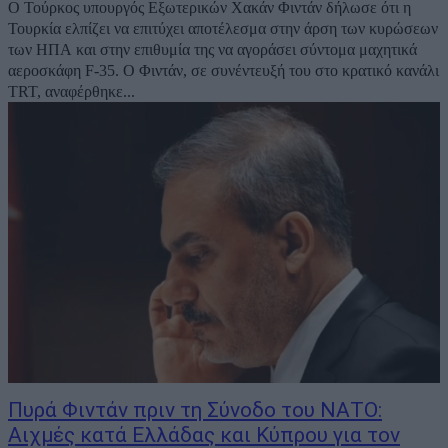
Ο Τούρκος υπουργός Εξωτερικών Χακάν Φιντάν δήλωσε ότι η
Τουρκία ελπίζει να επιτύχει αποτέλεσμα στην άρση των κυρώσεων
των ΗΠΑ και στην επιθυμία της να αγοράσει σύντομα μαχητικά
αεροσκάφη F-35. Ο Φιντάν, σε συνέντευξή του στο κρατικό κανάλι
TRT, αναφέρθηκε...
Πυρά Φιντάν πριν τη Σύνοδο του ΝΑΤΟ:
Αιχμές κατά Ελλάδας και Κύπρου για τον