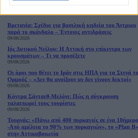
ΡΟΗ ΕΙΔΗΣΕΩΝ
Βρετανία: Σχέδιο για βασιλική κηδεία του Άντριου
παρά το σκάνδαλο – Έντονες αντιδράσεις
09/08/2026
Ιός Δυτικού Νείλου: Η Αττική στο επίκεντρο των
κρουσμάτων – Τι να προσέξετε
09/08/2026
Οι όροι που θέτει το Ιράν στις ΗΠΑ για τα Στενά τ
Ορμούζ – «Δεν θα ανοίξουν αν δεν γίνουν δεκτοί»
09/08/2026
Κόντρα Σάντσεθ-Μελόνι: Πώς η σύγκρουση
ταλαιπωρεί τους τουρίστες
09/08/2026
Τουρνάς: «Πάνω από 400 πυρκαγιές σε ένα 10ήμερ
-Από αμέλεια το 90% των πυρκαγιών», το «Plan B
στην Αττικοβοιωτία