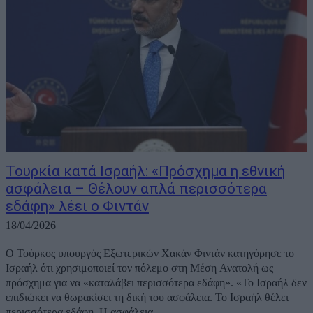
Τουρκία κατά Ισραήλ: «Πρόσχημα η εθνική
ασφάλεια – Θέλουν απλά περισσότερα
εδάφη» λέει ο Φιντάν
18/04/2026
Ο Τούρκος υπουργός Εξωτερικών Χακάν Φιντάν κατηγόρησε το
Ισραήλ ότι χρησιμοποιεί τον πόλεμο στη Μέση Ανατολή ως
πρόσχημα για να «καταλάβει περισσότερα εδάφη». «Το Ισραήλ δεν
επιδιώκει να θωρακίσει τη δική του ασφάλεια. Το Ισραήλ θέλει
περισσότερα εδάφη. Η ασφάλεια...