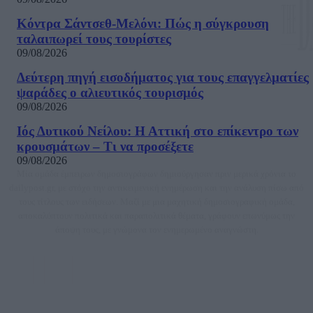
Κόντρα Σάντσεθ-Μελόνι: Πώς η σύγκρουση
ταλαιπωρεί τους τουρίστες
09/08/2026
Δεύτερη πηγή εισοδήματος για τους επαγγελματίες
ψαράδες ο αλιευτικός τουρισμός
09/08/2026
Ιός Δυτικού Νείλου: Η Αττική στο επίκεντρο των
κρουσμάτων – Τι να προσέξετε
09/08/2026
Μία ομάδα έμπειρων δημοσιογράφων δημιούργησαν πριν μερικά χρόνια το
dailypost.gr, με στόχο την αντικειμενική ενημέρωση και την ανάλυση πίσω από
τους τίτλους των ειδήσεων. Μαζί με μια μαχητική δημοσιογραφική ομάδα,
αποκαλύπτουν πολιτικά και παραπολιτικά θέματα, γράφουν επωνύμως την
άποψη τους, με γνώμονα τον ενημερωμένο αναγνώστη.