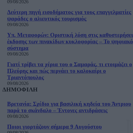
09/08/2026
Δεύτερη πηγή εισοδήματος για τους επαγγελματίες
ψαράδες ο αλιευτικός τουρισμός
09/08/2026
Υπ. Μεταφορών: Οριστική λύση στις καθυστερήσει
έκδοσης των πινακίδων κυκλοφορίας – Το ψηφιακό
σύστημα
09/08/2026
Γιατί τρίβει τα χέρια του ο Σαμαράς, τι ετοιμάζει ο
Πλεύρης και πώς περνάει το καλοκαίρι ο
Τριαντόπουλος
09/08/2026
ΔΗΜΟΦΙΛΗ
Βρετανία: Σχέδιο για βασιλική κηδεία του Άντριου
παρά το σκάνδαλο – Έντονες αντιδράσεις
09/08/2026
Ποιοι γιορτάζουν σήμερα 9 Αυγούστου
09/08/2026