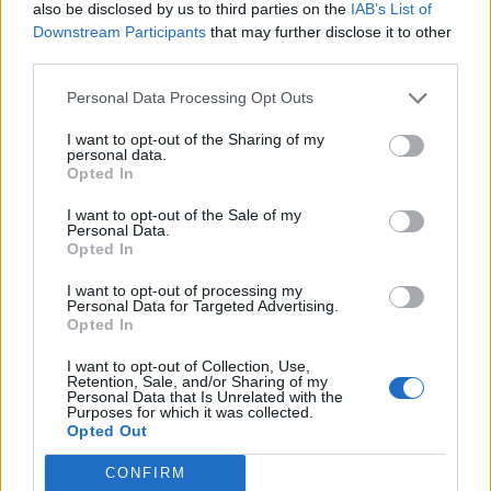
also be disclosed by us to third parties on the
IAB’s List of
Downstream Participants
that may further disclose it to other
third parties.
Personal Data Processing Opt Outs
«Καρφιά» Φιντάν για Μητσοτάκη: «Μόνο ο
Έλληνας πρωθυπουργός ποζάρει με τον
I want to opt-out of the Sharing of my
personal data.
Νετανιάχου»
Opted In
16/01/2026
I want to opt-out of the Sale of my
Personal Data.
Ευθείες βολές κατά του πρωθυπουργού, Κυριάκου Μητσοτάκη,
Opted In
εξαπέλυσε ο υπουργός Εξωτερικών της Τουρκίας, Χακάν Φιντάν,
κατά τη διάρκεια συνέντευξης Τύπου. Ο επικεφαλής της τουρκικής
I want to opt-out of processing my
Personal Data for Targeted Advertising.
διπλωματίας άσκησε σκληρή κριτική για τη στάση της Ελλάδας
Opted In
απέναντι στο Ισραήλ, με φόντο τον πόλεμο στη Γάζα, ενώ
ξεκαθάρισε ότι για...
I want to opt-out of Collection, Use,
Retention, Sale, and/or Sharing of my
Personal Data that Is Unrelated with the
1
2
3
...
7
Σελίδα 1 από 7
Purposes for which it was collected.
Opted Out
CONFIRM