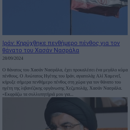
Ιράν: Κηρύχθηκε πενθήμερο πένθος για τον
θάνατο του Χασάν Νασράλα
28/09/2024
Ο θάνατος του Χασάν Νασράλα, έχει προκαλέσει ένα μεγάλο κύμα
πένθους. Ο Ανώτατος Ηγέτης του Ιράν, αγιατολάχ Αλί Χαμενεΐ,
κήρυξε σήμερα πενθήμερο πένθος στη χώρα για τον θάνατο του
ηγέτη της λιβανέζικης οργάνωσης Χεζμπολάχ, Χασάν Νασράλα.
«Εκφράζω τα συλλυπητήριά μου για...