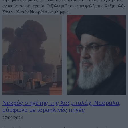
ανακοίνωσε σήμερα ότι "εξάλειψε" τον επικεφαλής της Χεζμπολάχ
Σάγεντ Χασάν Νασράλα σε πλήγμα...
Νεκρός ο ηγέτης της Χεζμπολάχ, Νασράλα,
σύμφωνα με ισραηλινές πηγές
27/09/2024