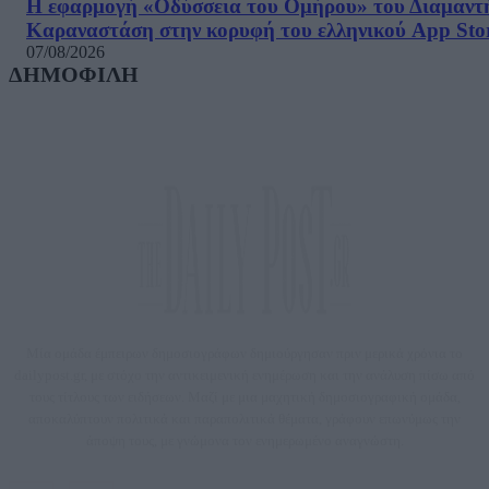
Η εφαρμογή «Οδύσσεια του Ομήρου» του Διαμαντ
Καραναστάση στην κορυφή του ελληνικού App Sto
07/08/2026
ΔΗΜΟΦΙΛΗ
Μία ομάδα έμπειρων δημοσιογράφων δημιούργησαν πριν μερικά χρόνια το
dailypost.gr, με στόχο την αντικειμενική ενημέρωση και την ανάλυση πίσω από
τους τίτλους των ειδήσεων. Μαζί με μια μαχητική δημοσιογραφική ομάδα,
αποκαλύπτουν πολιτικά και παραπολιτικά θέματα, γράφουν επωνύμως την
άποψη τους, με γνώμονα τον ενημερωμένο αναγνώστη.