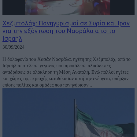
Χεζμπολάχ: Πανηγυρισμοί σε Συρία και Ιράν
για την εξόντωση του Νασράλα από το
Ισραήλ
30/09/2024
Η δολοφονία του Χασάν Νασράλα, ηγέτη της Χεζμπολάχ, από το
Ισραήλ αποτέλεσε γεγονός που προκάλεσε αλυσιδωτές
αντιδράσεις σε ολόκληρη τη Μέση Ανατολή. Ενώ πολλοί ηγέτες
και χώρες της περιοχής καταδίκασαν αυτή την ενέργεια, υπήρξαν
επίσης πολίτες και ομάδες που πανηγύρισαν...