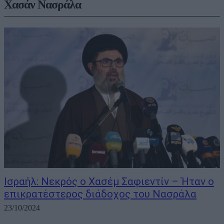
Χασάν Νασράλα
Ισραήλ: Νεκρός ο Χασέμ Σαφιεντίν – Ήταν ο
επικρατέστερος διάδοχος του Νασράλα
23/10/2024