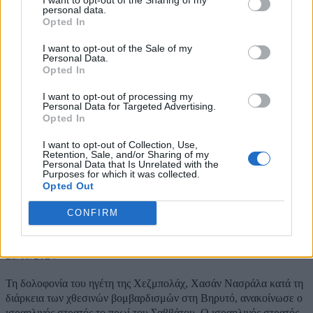
personal data.
Opted In
I want to opt-out of the Sale of my
Personal Data.
Opted In
I want to opt-out of processing my
Personal Data for Targeted Advertising.
Opted In
I want to opt-out of Collection, Use,
Retention, Sale, and/or Sharing of my
Personal Data that Is Unrelated with the
Purposes for which it was collected.
Opted Out
CONFIRM
Νεκρός ο Χασάν Νασράλα – Η ανακοίνωση
του IDF
28/09/2024
Τη δολοφονία του ηγέτη της Χεζμπολάχ, Χασάν Νασράλα κατά τη
διάρκεια των χθεσινών βομβαρδισμών στη Βηρυτό, ανακοίνωσε ο
ισραηλινός στρατός το πρωί του Σαββάτου. Ο ισραηλινός στρατός