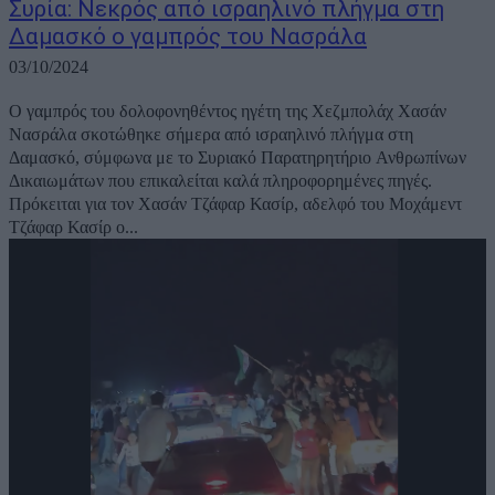
Συρία: Νεκρός από ισραηλινό πλήγμα στη
Δαμασκό ο γαμπρός του Νασράλα
03/10/2024
Ο γαμπρός του δολοφονηθέντος ηγέτη της Χεζμπολάχ Χασάν
Νασράλα σκοτώθηκε σήμερα από ισραηλινό πλήγμα στη
Δαμασκό, σύμφωνα με το Συριακό Παρατηρητήριο Ανθρωπίνων
Δικαιωμάτων που επικαλείται καλά πληροφορημένες πηγές.
Πρόκειται για τον Χασάν Τζάφαρ Κασίρ, αδελφό του Μοχάμεντ
Τζάφαρ Κασίρ ο...