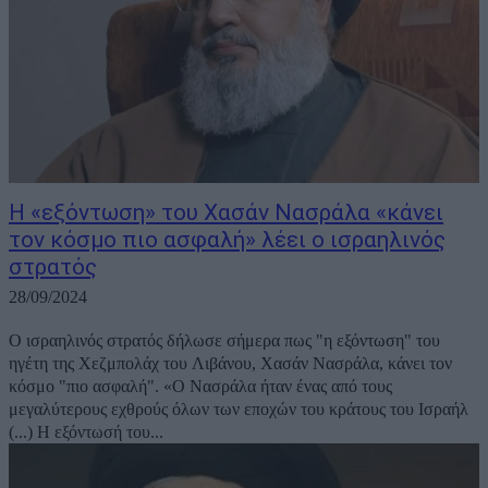
Η «εξόντωση» του Χασάν Νασράλα «κάνει
τον κόσμο πιο ασφαλή» λέει ο ισραηλινός
στρατός
28/09/2024
Ο ισραηλινός στρατός δήλωσε σήμερα πως "η εξόντωση" του
ηγέτη της Χεζμπολάχ του Λιβάνου, Χασάν Νασράλα, κάνει τον
κόσμο "πιο ασφαλή". «Ο Νασράλα ήταν ένας από τους
μεγαλύτερους εχθρούς όλων των εποχών του κράτους του Ισραήλ
(...) Η εξόντωσή του...