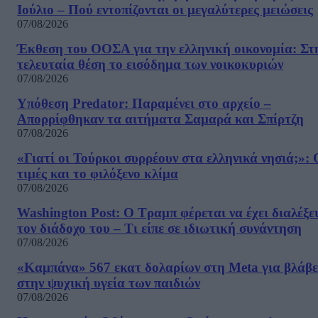
Ιούλιο – Πού εντοπίζονται οι μεγαλύτερες μειώσεις
07/08/2026
Έκθεση του ΟΟΣΑ για την ελληνική οικονομία: Στ
τελευταία θέση το εισόδημα των νοικοκυριών
07/08/2026
Υπόθεση Predator: Παραμένει στο αρχείο –
Απορρίφθηκαν τα αιτήματα Σαμαρά και Σπίρτζη
07/08/2026
«Γιατί οι Τούρκοι συρρέουν στα ελληνικά νησιά;»: 
τιμές και το φιλόξενο κλίμα
07/08/2026
Washington Post: Ο Τραμπ φέρεται να έχει διαλέξε
τον διάδοχο του – Τι είπε σε ιδιωτική συνάντηση
07/08/2026
«Καμπάνα» 567 εκατ δολαρίων στη Meta για βλάβε
στην ψυχική υγεία των παιδιών
07/08/2026