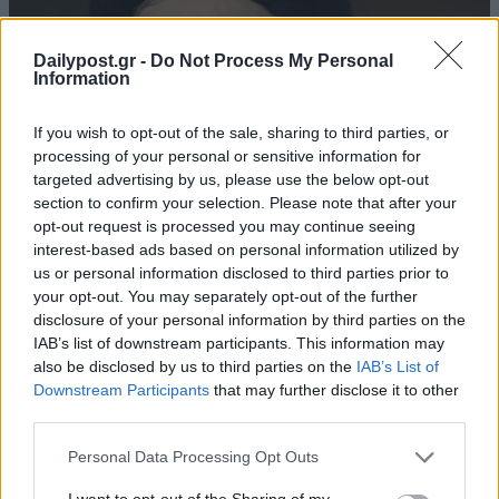
Dailypost.gr -
Do Not Process My Personal
Information
If you wish to opt-out of the sale, sharing to third parties, or
processing of your personal or sensitive information for
targeted advertising by us, please use the below opt-out
section to confirm your selection. Please note that after your
opt-out request is processed you may continue seeing
interest-based ads based on personal information utilized by
us or personal information disclosed to third parties prior to
Χασάν Νασράλα: Ποιος ήταν ο πανίσχυρος
your opt-out. You may separately opt-out of the further
disclosure of your personal information by third parties on the
ηγέτης της Χεζμπολάχ
IAB’s list of downstream participants. This information may
28/09/2024
also be disclosed by us to third parties on the
IAB’s List of
Downstream Participants
that may further disclose it to other
Ο πανίσχυρος ηγέτης της Χεζμπολάχ Χασάν Νασράλα, ζούσε στην
third parties.
παρανομία εδώ και χρόνια, για να γλιτώσει από κάποιο ισραηλινό
πλήγμα. Σύμφωνα με τα ισραηλινά τηλεοπτικά κανάλια, ο
Personal Data Processing Opt Outs
σημερινός βομβαρδισμός είχε ως στόχο τον ίδιο τον Νασράλα. Μια
πηγή προσκείμενη στη...
I want to opt-out of the Sharing of my