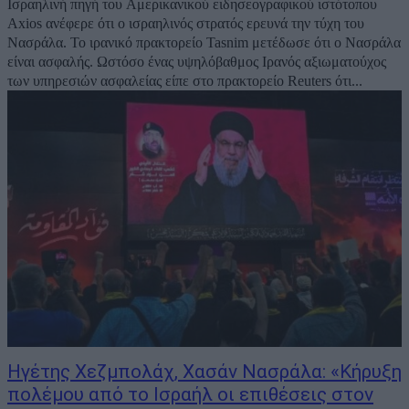
Ισραηλινή πηγή του Αμερικανικού ειδησεογραφικού ιστότοπου
Axios ανέφερε ότι ο ισραηλινός στρατός ερευνά την τύχη του
Νασράλα. Το ιρανικό πρακτορείο Tasnim μετέδωσε ότι ο Νασράλα
είναι ασφαλής. Ωστόσο ένας υψηλόβαθμος Ιρανός αξιωματούχος
των υπηρεσιών ασφαλείας είπε στο πρακτορείο Reuters ότι...
Ηγέτης Χεζμπολάχ, Χασάν Νασράλα: «Κήρυξη
πολέμου από το Ισραήλ οι επιθέσεις στον