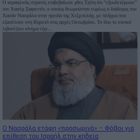
O ισραηλινός στρατός επιβεβαίωσε χθες Τρίτη ότι “εξουδετέρωσε”
τον Χασέμ Σαφιεντίν, ο οποίος θεωρούνταν ευρέως ο διάδοχος του
Χασάν Νασράλα στην ηγεσία της Χεζμπολάχ, με πλήγμα που
εξαπέλυσε στη Βηρυτό στις αρχές Οκτωβρίου. Το ίδιο το σιιτικό
λιβανέζικο κίνημα είχε...
Ο Νασράλα ετάφη «προσωρινά» – Φόβοι για
επίθεση του Ισραήλ στην κηδεία