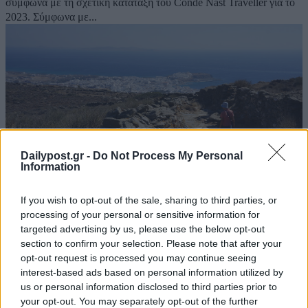
σύμφωνα με τη σχετική κατάταξη του Conde Nast Traveller για το
2023. Σύμφωνα με...
Dailypost.gr -
Do Not Process My Personal
Information
If you wish to opt-out of the sale, sharing to third parties, or
processing of your personal or sensitive information for
targeted advertising by us, please use the below opt-out
Conde Nast Traveller: Στην πρώτη θέση των
section to confirm your selection. Please note that after your
ανεξερεύνητων νησιών η Τήνος
opt-out request is processed you may continue seeing
30/06/2022
interest-based ads based on personal information utilized by
us or personal information disclosed to third parties prior to
Την πρώτη θέση στις επιλογές των ανεξερεύνητων νησιών
your opt-out. You may separately opt-out of the further