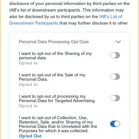
καταλαμβάνει η Τήνος σύμφωνα με το Conde Nast Traveller. To
disclosure of your personal information by third parties on the
έγκυρο ταξιδιωτικό περιοδικό στην αναφορά του για τη «Μούσα
IAB’s list of downstream participants. This information may
του Αιγαίου» τονίζει ότι «βιώνει κάτι σαν αναγέννηση τα τελευταία
also be disclosed by us to third parties on the
IAB’s List of
χρόνια» αναγνωρίζοντας...
Downstream Participants
that may further disclose it to other
third parties.
Personal Data Processing Opt Outs
I want to opt-out of the Sharing of my
ΡΟΗ ΕΙΔΗΣΕΩΝ
personal data.
Opted In
ΠΑΣΟΚ κατά Σκέρτσου: «Τα επιχειρήματα και οι
I want to opt-out of the Sale of my
πίνακες του διαρκούν μέχρι τα επόμενα που αναιρο
Personal Data.
τα προηγούμενα»
Opted In
08/08/2026
I want to opt-out of processing my
Personal Data for Targeted Advertising.
Αυστηρό μήνυμα Χαρδαλιά: «Καμία ανεμογεννήτρ
Opted In
στις πληγείσες από τις πυρκαγιές περιοχές της
Αττικής»
I want to opt-out of Collection, Use,
08/08/2026
Retention, Sale, and/or Sharing of my
Personal Data that Is Unrelated with the
Purposes for which it was collected.
Evening Report στο One Channel: Ρενάτο Λέκκα,
Opted Out