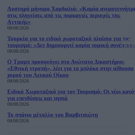
Αυστηρό μήνυμα Χαρδαλιά: «Καμία ανεμογεννήτρ
στις πληγείσες από τις πυρκαγιές περιοχές της
Αττικής»
08/08/2026
Τουρκία για το ειδικό χωροταξικό πλαίσιο για τον
τουρισμό: «Δεν δημιουργεί καμία νομική συνέπεια»
08/08/2026
Ο Τραμπ προσφεύγει στο Ανώτατο Δικαστήριο:
«Εθνική ντροπή», λέει για το μπλόκο στην αίθουσα
χορού του Λευκού Οίκου
08/08/2026
Ειδικό Χωροταξικό για τον Τουρισμό: Οι νέοι κανό
για επενδύσεις και νησιά
08/08/2026
Το σπάνιο μέταλλο του Βαρβιτσιώτη
08/08/2026
Μία ομάδα έμπειρων δημοσιογράφων δημιούργησαν πριν μερικά χρόνια το
dailypost.gr, με στόχο την αντικειμενική ενημέρωση και την ανάλυση πίσω από