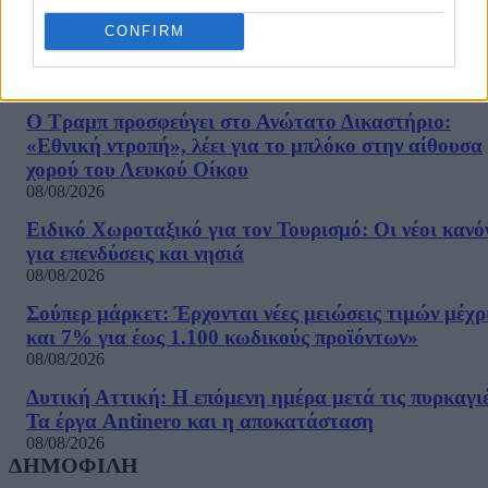
Γιώργος Μουρούτης, Μαρία Καρακλιούμη
08/08/2026
CONFIRM
Το σπάνιο μέταλλο του Βαρβιτσιώτη
08/08/2026
Ο Τραμπ προσφεύγει στο Ανώτατο Δικαστήριο:
«Εθνική ντροπή», λέει για το μπλόκο στην αίθουσα
χορού του Λευκού Οίκου
08/08/2026
Ειδικό Χωροταξικό για τον Τουρισμό: Οι νέοι κανό
για επενδύσεις και νησιά
08/08/2026
Σούπερ μάρκετ: Έρχονται νέες μειώσεις τιμών μέχρ
και 7% για έως 1.100 κωδικούς προϊόντων»
08/08/2026
Δυτική Αττική: Η επόμενη ημέρα μετά τις πυρκαγιέ
Τα έργα Antinero και η αποκατάσταση
08/08/2026
ΔΗΜΟΦΙΛΗ