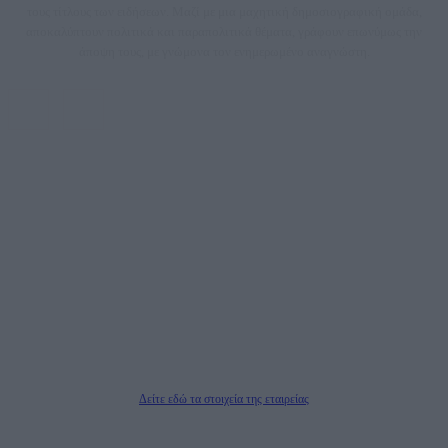
τους τίτλους των ειδήσεων. Μαζί με μια μαχητική δημοσιογραφική ομάδα,
αποκαλύπτουν πολιτικά και παραπολιτικά θέματα, γράφουν επωνύμως την
άποψη τους, με γνώμονα τον ενημερωμένο αναγνώστη.
DAILYPOST.GR – ΤΑΥΤΌΤΗΤΑ
Ιδιοκτήτρια εταιρεία: «ΝΟΗΣΙΣ ΙΚΕ»
Έδρα: Δήμος Αμαρουσίου Αττικής, Αγ. Αθανασίου αρ. 21, Τ.Κ. 15125
ΑΦΜ: 801093076, Δ.Ο.Υ.: ΚΕΦΟΔΕ ΑΤΤΙΚΗΣ, E-mail: press@dailypost.gr, Τηλ.
επικοινωνίας: 2108066997
Νόμιμος Εκπρόσωπος: Ζαχαρός Σταμάτης
Μέτοχοι: Ζαχαρός Σταμάτης, Κουβαράς Γεώργιος, ΥΠΗΡΕΣΙΕΣ ΠΡΟΗΓΜΕΝΗΣ
ΤΕΧΝΟΛΟΓΙΑΣ ΠΑΡΑΓΩΓΗΣ ΟΠΤΙΚΟΑΚΟΥΣΤΙΚΩΝ ΜΕΣΩΝ ΜΕΛΕΤΩΝ ΚΑΙ
ΠΑΡΟΧΗΣ ΥΠΗΡΕΣΙΩΝ PLD PLUS ΑΝΩΝ ΕΤΑΙΡΙΑ
Δικαιούχος του ονόματος τομέα (dailypost.gr): ΝΟΗΣΙΣ ΙΚΕ
Διευθυντής/Διαχειριστής: Ζαχαρός Σταμάτης
Διευθυντής Σύνταξης: Ρενάτο Λέκκα
Δείτε εδώ τα στοιχεία της εταιρείας