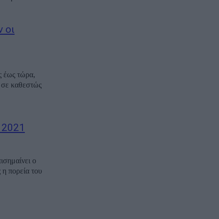
 οι
ς έως τώρα,
ί σε καθεστώς
 2021
ισημαίνει ο
 η πορεία του