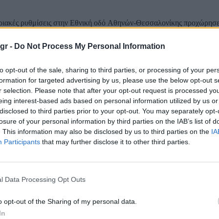
ριακές ρυθμίσεις στην Εθνική οδό Αθηνών-Θεσσαλονίκης προχώρησε
όγω αυξημένου όγκου νερού σε σημεία του οδοστρώματος. Συγκεκρι
 κυκλοφορία όλων των οχημάτων επί του Αυτοκινητόδρομου Π.Α.Θ.
gr -
Do Not Process My Personal Information
κυκλοφορίας προς Θεσσαλονίκη και συγκεκριμένα: -από την χ/θ 261+280...
to opt-out of the sale, sharing to third parties, or processing of your per
α αναβάθμιση της πιστοληπτικής ικανότητας τ
formation for targeted advertising by us, please use the below opt-out s
 οίκο αξιολόγησης DBRS
r selection. Please note that after your opt-out request is processed y
eing interest-based ads based on personal information utilized by us or
disclosed to third parties prior to your opt-out. You may separately opt-
μα των εκλογών στην Ελλάδα, με τη νίκη της Νέας Δημοκρατίας με 
losure of your personal information by third parties on the IAB’s list of
τοδοτεί τη συνέχεια της πολιτικής και μία μεταρρυθμιστική πορεία πο
. This information may also be disclosed by us to third parties on the
IA
 ενισχύσει την οικονομική ανάπτυξη. Αυτό αναφέρει ο οίκος πιστολη
Participants
that may further disclose it to other third parties.
 DBRS, σε...
σχυρό το χρηματοδοτικό προφίλ των ελληνικώ
l Data Processing Opt Outs
ν – Απίθανο να αντιμετωπίσουν πίεση
o opt-out of the Sharing of my personal data.
In
ρηματοδότησης των ελληνικών τραπεζών είναι ισχυρό, η κεφαλαιακή 