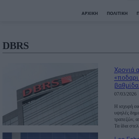
ΑΡΧΙΚΉ
ΠΟΛΙΤΙΚΉ
DBRS
Χρονιά 
«ποδαρι
βαθμίδα
07/03/2026
Η ισχυρή οι
υψηλές δημο
τραπεζών, α
Τα ίδια στελ