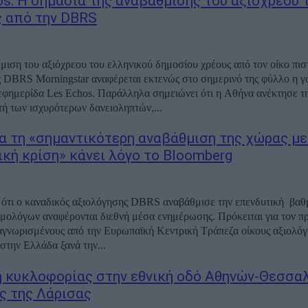
os: Η σημασία της αναβάθμισης του αξιόχρεου 
 από την DBRS
μιση του αξιόχρεου του ελληνικού δημοσίου χρέους από τον οίκο πισ
 DBRS Morningstar αναφέρεται εκτενώς στο σημερινό της φύλλο η γ
εφημερίδα Les Echos. Παράλληλα σημειώνει ότι η Αθήνα ανέκτησε τ
τή των ισχυρότερων δανειοληπτών,...
ια τη «σημαντικότερη αναβάθμιση της χώρας με
ική κρίση» κάνει λόγο το Bloomberg
 ότι ο καναδικός αξιολόγησης DBRS αναβάθμισε την επενδυτική βα
μολόγων αναφέρονται διεθνή μέσα ενημέρωσης. Πρόκειται για τον π
αγνωρισμένους από την Ευρωπαϊκή Κεντρική Τράπεζα οίκους αξιολόγ
 στην Ελλάδα ξανά την...
 κυκλοφορίας στην εθνική οδό Αθηνών-Θεσσα
ς της Λάρισας