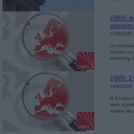
DBRS: Α
μακροοι
23/09/2020
Οι ελληνικέ
ωστόσο οι κ
αναστολής π
DBRS: Σ
14/09/2020
Η Ελλάδα εί
οίκος αξιολ
κλάδου και ο