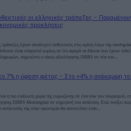
νθεκτικές οι ελληνικές τράπεζες – Παραμένουν
κονομικές προκλήσεις
ς τράπεζες έχουν αποδειχτεί ανθεκτικές στις κρίση λόγω της πανδημία
ίνδυνοι είναι υπαρκτοί κυρίως σε ότι αφορά τα δάνεια που έχουν τεθε
ληρωμών, σημειώνει ο οίκος αξιολόγησης DBRS σε νέα του...
το 7% η ύφεση φέτος – Στο +4% η ανάκαμψη το
ναι η πιο ευάλωτη χώρα της ευρωζώνης σε ένα σοκ του τουρισμού, επ
όγησης DBRS Morningstar σε σημερινή του ανάλυση. Ενώ τονίζει πως
 αντίκτυπός της στην οικονομία θα αποτελέσει έναν...