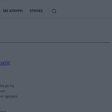
ΜΕ ΆΠΟΨΗ
ΣΤΉΛΕΣ
ικής
λα με τις
των
ίων ημερών.