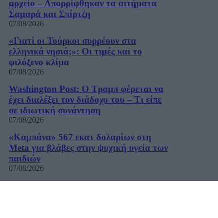
αρχείο – Απορρίφθηκαν τα αιτήματα
Σαμαρά και Σπίρτζη
07/08/2026
«Γιατί οι Τούρκοι συρρέουν στα
ελληνικά νησιά;»: Οι τιμές και το
φιλόξενο κλίμα
07/08/2026
Washington Post: Ο Τραμπ φέρεται να
έχει διαλέξει τον διάδοχο του – Τι είπε
σε ιδιωτική συνάντηση
07/08/2026
«Καμπάνα» 567 εκατ δολαρίων στη
Meta για βλάβες στην ψυχική υγεία των
παιδιών
07/08/2026
Η εφαρμογή «Οδύσσεια του Ομήρου»
του Διαμαντή Καραναστάση στην
κορυφή του ελληνικού App Store
07/08/2026