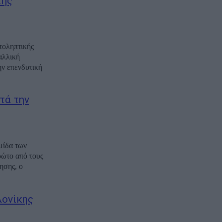
της
τοληπτικής
αλλική
ην επενδυτική
τά την
θμίδα των
ρώτο από τους
ησης, ο
λονίκης