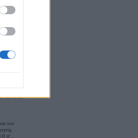
ική,
ρις
την
α της Ελλάδας
ngstar,
 η αγορά
και των
ΕΠ β’...