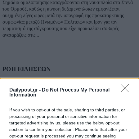
Σημάδια ομαλοποίησης καταγράφονται στη ναυσιπλοΐα στα Στενά
του Ορμούζ, καθώς η κίνηση δεξαμενόπλοιων εμφανίζεται
αυξημένη λίγες ώρες μετά την υπογραφή της προκαταρκτικής
συμφωνίας μεταξύ Ηνωμένων Πολιτειών και Ιράν για τον
τερματισμό της σύγκρουσης που είχε προκαλέσει σοβαρές
αναταράξεις στις...
ΡΟΗ ΕΙΔΗΣΕΩΝ
ΗΠΑ: Επιτροπή της Γερουσίας προτείνει άσκηση
Dailypost.gr -
Do Not Process My Personal
διώξεων σε βάρος του πρώην συμβούλου για την Co
Information
Άντονι Φάουτσι
06/08/2026
If you wish to opt-out of the sale, sharing to third parties, or
ΕΛΑΣ: «Βιομηχανία κοροϊδίας από τον Μητσοτάκ
processing of your personal or sensitive information for
7 χρόνια μετά, ξαναπαρουσιάζει τις ίδιες ανεκπλήρ
targeted advertising by us, please use the below opt-out
υποσχέσεις»
section to confirm your selection. Please note that after your
06/08/2026
opt-out request is processed you may continue seeing