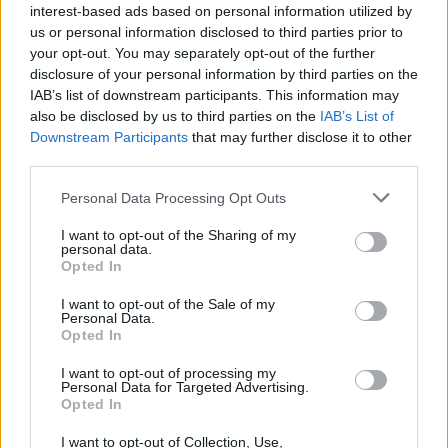
interest-based ads based on personal information utilized by
Τραμπ: «Ήμασταν έτοιμοι για τη μεγαλύτερη επίθ
us or personal information disclosed to third parties prior to
από τον Β’ Παγκόσμιο Πόλεμο – Το Ιράν μας
your opt-out. You may separately opt-out of the further
παρακάλεσε για συνομιλίες»
disclosure of your personal information by third parties on the
06/08/2026
IAB’s list of downstream participants. This information may
also be disclosed by us to third parties on the
IAB’s List of
«Πυρά» κατά των ΜΜΕ από την «Ελπίδα για τη
Downstream Participants
that may further disclose it to other
Δημοκρατία»: «Όλοι όμως ασχολούνται με την Μα
third parties.
Καρυστιανού»
06/08/2026
Personal Data Processing Opt Outs
Ινστιτούτο Ν.Πουλαντζάς: Αλλαγές μετά την
I want to opt-out of the Sharing of my
παραίτηση Ρεπούση από τον ΣΥΡΙΖΑ- Νέος πρόεδρ
personal data.
ο Χριστόφορος Βερναρδάκης, διευθυντής ο
Opted In
Παναγιώτης Κορμάς
I want to opt-out of the Sale of my
06/08/2026
Personal Data.
Opted In
Χατζηδάκης: «Στον κάλαθο των αχρήστων οι
αμφισβητήσεις για το καλώδιο της ηλεκτρικής
I want to opt-out of processing my
διασύνδεσης Ελλάδας-Κύπρου»
Personal Data for Targeted Advertising.
06/08/2026
Opted In
Μητσοτάκης: «Στρατηγική προτεραιότητα η
I want to opt-out of Collection, Use,