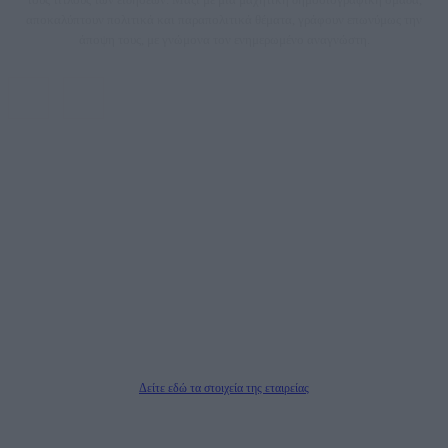
αποκαλύπτουν πολιτικά και παραπολιτικά θέματα, γράφουν επωνύμως την
άποψη τους, με γνώμονα τον ενημερωμένο αναγνώστη.
DAILYPOST.GR – ΤΑΥΤΌΤΗΤΑ
Ιδιοκτήτρια εταιρεία: «ΝΟΗΣΙΣ ΙΚΕ»
Έδρα: Δήμος Αμαρουσίου Αττικής, Αγ. Αθανασίου αρ. 21, Τ.Κ. 15125
ΑΦΜ: 801093076, Δ.Ο.Υ.: ΚΕΦΟΔΕ ΑΤΤΙΚΗΣ, E-mail: press@dailypost.gr, Τηλ.
επικοινωνίας: 2108066997
Νόμιμος Εκπρόσωπος: Ζαχαρός Σταμάτης
Μέτοχοι: Ζαχαρός Σταμάτης, Κουβαράς Γεώργιος, ΥΠΗΡΕΣΙΕΣ ΠΡΟΗΓΜΕΝΗΣ
ΤΕΧΝΟΛΟΓΙΑΣ ΠΑΡΑΓΩΓΗΣ ΟΠΤΙΚΟΑΚΟΥΣΤΙΚΩΝ ΜΕΣΩΝ ΜΕΛΕΤΩΝ ΚΑΙ
ΠΑΡΟΧΗΣ ΥΠΗΡΕΣΙΩΝ PLD PLUS ΑΝΩΝ ΕΤΑΙΡΙΑ
Δικαιούχος του ονόματος τομέα (dailypost.gr): ΝΟΗΣΙΣ ΙΚΕ
Διευθυντής/Διαχειριστής: Ζαχαρός Σταμάτης
Διευθυντής Σύνταξης: Ρενάτο Λέκκα
Δείτε εδώ τα στοιχεία της εταιρείας