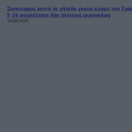
Συναγερμός κοντά σε γήπεδο γκολφ κλαμπ του Τρα
F-16 αναχαίτισαν δύο πολιτικά αεροσκάφη
10/08/2026
Μία ομάδα έμπειρων δημοσιογράφων δημιούργησαν πριν μερικά χρόνια το
dailypost.gr, με στόχο την αντικειμενική ενημέρωση και την ανάλυση πίσω από
τους τίτλους των ειδήσεων. Μαζί με μια μαχητική δημοσιογραφική ομάδα,
αποκαλύπτουν πολιτικά και παραπολιτικά θέματα, γράφουν επωνύμως την
άποψη τους, με γνώμονα τον ενημερωμένο αναγνώστη.
DAILYPOST.GR – ΤΑΥΤΌΤΗΤΑ
Ιδιοκτήτρια εταιρεία: «ΝΟΗΣΙΣ ΙΚΕ»
Έδρα: Δήμος Αμαρουσίου Αττικής, Αγ. Αθανασίου αρ. 21, Τ.Κ. 15125
ΑΦΜ: 801093076, Δ.Ο.Υ.: ΚΕΦΟΔΕ ΑΤΤΙΚΗΣ, E-mail: press@dailypost.gr, Τηλ.
επικοινωνίας: 2108066997
Νόμιμος Εκπρόσωπος: Ζαχαρός Σταμάτης
Μέτοχοι: Ζαχαρός Σταμάτης, Κουβαράς Γεώργιος, ΥΠΗΡΕΣΙΕΣ ΠΡΟΗΓΜΕΝΗΣ
ΤΕΧΝΟΛΟΓΙΑΣ ΠΑΡΑΓΩΓΗΣ ΟΠΤΙΚΟΑΚΟΥΣΤΙΚΩΝ ΜΕΣΩΝ ΜΕΛΕΤΩΝ ΚΑΙ