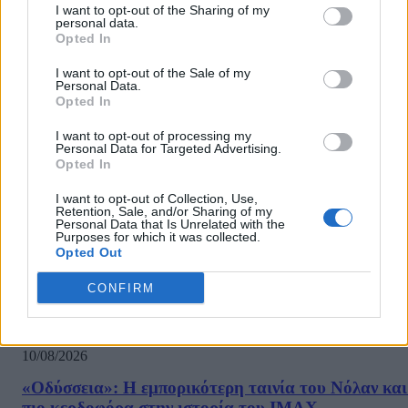
Ανατροπές σε δημοσκόπηση της Metron
I want to opt-out of the Sharing of my
personal data.
Analysis – Στο 9,8% το ΚΙΝΑΛ
Opted In
13/11/2021
I want to opt-out of the Sale of my
Personal Data.
Δημοσκόπηση για το ΒΗΜΑ της Κυριακής πραγματοποίησε η
Opted In
Metron Analysis και στα αποτελέσματα φαίνεται το πολιτικό
σκηνικό να παίρνει φωτιά. Στην πρόθεση ψήφου η Νέα Δημοκρατία
I want to opt-out of processing my
Personal Data for Targeted Advertising.
έχει 28%, ο ΣΥΡΙΖΑ σημειώνει σημαντική πτώση πέφτοντας στο
Opted In
18,3%, ενώ σημειώνει σημαντική άνοδο...
I want to opt-out of Collection, Use,
Retention, Sale, and/or Sharing of my
Personal Data that Is Unrelated with the
Purposes for which it was collected.
Opted Out
ΡΟΗ ΕΙΔΗΣΕΩΝ
CONFIRM
Σημαντικό deal για τον Τζεφ Μπέζος – Κοντά σε
συμφωνία για την απόκτηση μεριδίου στη Λίβερπο
10/08/2026
«Οδύσσεια»: Η εμπορικότερη ταινία του Νόλαν και
πιο κερδοφόρα στην ιστορία του IMAX