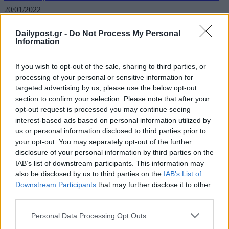
20/01/2022
Δημοσκόπηση πραγματοποίηση η Metron Analysis η οποία
Dailypost.gr -
Do Not Process My Personal
παρουσιάστηκε στο κεντρικό δελτίο ειδήσεων του MEGA το
Information
βράδυ της Πέμπτης. Σύμφωνα με τα ευρήματά της η ΝΔ διατηρεί
ισχυρό προβάδισμα απέναντι στον ΣΥΡΙΖΑ, ενώ αξιοσημείωτη
If you wish to opt-out of the sale, sharing to third parties, or
άνοδο παρουσιάζει το Κίνημα Αλλαγής. Στην πρόθεση...
processing of your personal or sensitive information for
targeted advertising by us, please use the below opt-out
section to confirm your selection. Please note that after your
opt-out request is processed you may continue seeing
interest-based ads based on personal information utilized by
us or personal information disclosed to third parties prior to
your opt-out. You may separately opt-out of the further
disclosure of your personal information by third parties on the
IAB’s list of downstream participants. This information may
also be disclosed by us to third parties on the
IAB’s List of
Downstream Participants
that may further disclose it to other
third parties.
Personal Data Processing Opt Outs