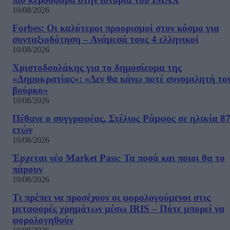
10/08/2026
Forbes: Οι καλύτεροι προορισμοί στον κόσμο για
συνταξιοδότηση – Ανάμεσά τους 4 ελληνικοί
10/08/2026
Χριστοδουλάκης για το δημοσίευμα της
«Δημοκρατίας»: «Δεν θα κάνω ποτέ συνομιλητή το
βούρκο»
10/08/2026
Πέθανε ο συγγραφέας, Στέλιος Ράμφος σε ηλικία 8
ετών
10/08/2026
Έρχεται νέο Market Pass: Τα ποσά και ποιοι θα το
πάρουν
10/08/2026
Τι πρέπει να προσέχουν οι φορολογούμενοι στις
μεταφορές χρημάτων μέσω IRIS – Πότε μπορεί να
φορολογηθούν