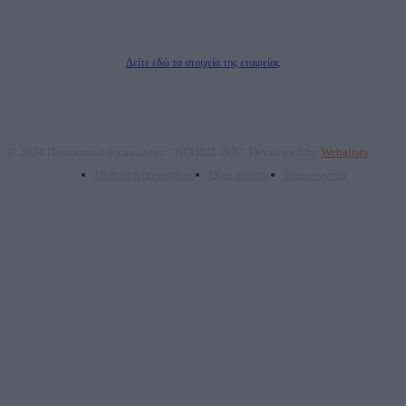
ΠΑΡΟΧΗΣ ΥΠΗΡΕΣΙΩΝ PLD PLUS ΑΝΩΝ ΕΤΑΙΡΙΑ
Δικαιούχος του ονόματος τομέα (dailypost.gr): ΝΟΗΣΙΣ ΙΚΕ
Διευθυντής/Διαχειριστής: Ζαχαρός Σταμάτης
Διευθυντής Σύνταξης: Ρενάτο Λέκκα
Δείτε εδώ τα στοιχεία της εταιρείας
© 2024 Πνευματικά δικαιώματα: "ΝΟΗΣΙΣ ΙΚΕ". Developed by
Webalists
Πολιτική απορρήτου
Όροι χρήσης
Επικοινωνία