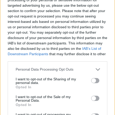
09/08/2026
ΔΗΜΟΦΙΛΗ
targeted advertising by us, please use the below opt-out
section to confirm your selection. Please note that after your
opt-out request is processed you may continue seeing
Γιατί τρίβει τα χέρια του ο Σαμαράς, τι ετοιμάζει ο
interest-based ads based on personal information utilized by
Πλεύρης και πώς περνάει το καλοκαίρι ο
us or personal information disclosed to third parties prior to
Τριαντόπουλος
your opt-out. You may separately opt-out of the further
09/08/2026
disclosure of your personal information by third parties on the
IAB’s list of downstream participants. This information may
WSJ: Ο Τραμπ εξετάζει τη λήξη του πολέμου με
also be disclosed by us to third parties on the
IAB’s List of
υποχώρηση στο πυρηνικό ζήτημα του Ιράν
Downstream Participants
that may further disclose it to other
09/08/2026
third parties.
«Καθημερινή της Κυριακής»: Τον Σεπτέμβριο
πρεμιέρα για το κόμμα Σαμαρά
Personal Data Processing Opt Outs
09/08/2026
I want to opt-out of the Sharing of my
personal data.
Υπ. Μεταφορών: Οριστική λύση στις καθυστερήσει
Opted In
έκδοσης των πινακίδων κυκλοφορίας – Το ψηφιακό
σύστημα
I want to opt-out of the Sale of my
09/08/2026
Personal Data.
Opted In
Βρετανία: Σχέδιο για βασιλική κηδεία του Άντριου
παρά το σκάνδαλο – Έντονες αντιδράσεις
I want to opt-out of processing my