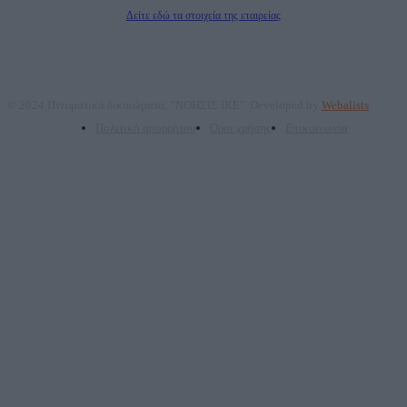
Διευθυντής Σύνταξης: Ρενάτο Λέκκα
Δείτε εδώ τα στοιχεία της εταιρείας
© 2024 Πνευματικά δικαιώματα: "ΝΟΗΣΙΣ ΙΚΕ". Developed by
Webalists
Πολιτική απορρήτου
Όροι χρήσης
Επικοινωνία