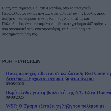
Εισάγεται σήμερα, Πέμπτη 4 Ιουνίου, από το υπουργείο
Περιβάλλοντος και Ενέργειας, στην Ολομέλεια της Βουλής προς
συζήτηση και κύρωση ο νέος Κώδικας Χωροταξίας και
Πολεοδομίας, ένα εκτεταμένο νομοθετικό εγχείρημα 447 άρθρων
που αποσκοπεί στην επικαιροποίηση, κωδικοποίηση και
συστηματοποίηση της...
ΡΟΗ ΕΙΔΗΣΕΩΝ
Ποιες περιοχές τίθενται σε κατάσταση Red Code τη
Δευτέρα – Έρχονται ισχυροί βόρειοι άνεμοι
09/08/2026
Βαρύ πένθος για τη βουλευτή της ΝΔ, Τζίνα Οικον
09/08/2026
WSJ: Ο Τραμπ εξετάζει τη λήξη του πολέμου με