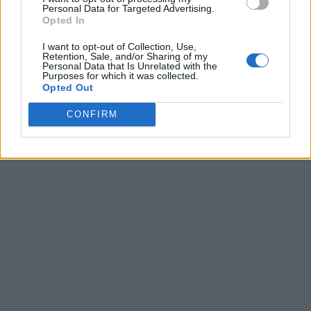
Personal Data for Targeted Advertising.
09/08/2026
Opted In
Μία ομάδα έμπειρων δημοσιογράφων δημιούργησαν πριν μερικά χρόνια το
dailypost.gr, με στόχο την αντικειμενική ενημέρωση και την ανάλυση πίσω από
I want to opt-out of Collection, Use,
τους τίτλους των ειδήσεων. Μαζί με μια μαχητική δημοσιογραφική ομάδα,
Retention, Sale, and/or Sharing of my
Personal Data that Is Unrelated with the
αποκαλύπτουν πολιτικά και παραπολιτικά θέματα, γράφουν επωνύμως την
Purposes for which it was collected.
άποψη τους, με γνώμονα τον ενημερωμένο αναγνώστη.
Opted Out
CONFIRM
DAILYPOST.GR – ΤΑΥΤΌΤΗΤΑ
Ιδιοκτήτρια εταιρεία: «ΝΟΗΣΙΣ ΙΚΕ»
Έδρα: Δήμος Αμαρουσίου Αττικής, Αγ. Αθανασίου αρ. 21, Τ.Κ. 15125
ΑΦΜ: 801093076, Δ.Ο.Υ.: ΚΕΦΟΔΕ ΑΤΤΙΚΗΣ, E-mail: press@dailypost.gr, Τηλ.
επικοινωνίας: 2108066997
Νόμιμος Εκπρόσωπος: Ζαχαρός Σταμάτης
Μέτοχοι: Ζαχαρός Σταμάτης, Κουβαράς Γεώργιος, ΥΠΗΡΕΣΙΕΣ ΠΡΟΗΓΜΕΝΗΣ
ΤΕΧΝΟΛΟΓΙΑΣ ΠΑΡΑΓΩΓΗΣ ΟΠΤΙΚΟΑΚΟΥΣΤΙΚΩΝ ΜΕΣΩΝ ΜΕΛΕΤΩΝ ΚΑΙ
ΠΑΡΟΧΗΣ ΥΠΗΡΕΣΙΩΝ PLD PLUS ΑΝΩΝ ΕΤΑΙΡΙΑ
Δικαιούχος του ονόματος τομέα (dailypost.gr): ΝΟΗΣΙΣ ΙΚΕ
Διευθυντής/Διαχειριστής: Ζαχαρός Σταμάτης