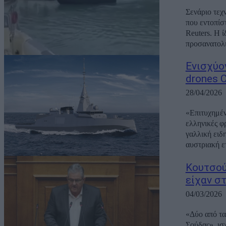
Σενάριο τεχ
που εντοπίσ
Reuters. Η 
προσανατολι
Ενισχύον
drones 
28/04/2026
«Επιτυχημέν
ελληνικές φ
γαλλική ει
αυστριακή ε
Κουτσού
είχαν σ
04/03/2026
«Δύο από τα
Σούδας», ισ