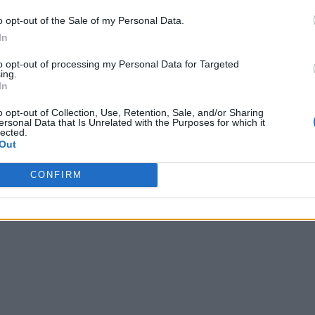
o opt-out of the Sale of my Personal Data.
 «Επίθεση της Ουκρανίας με 91 drones στην οικ
In
στο Νόβγκοροντ» – Διαψεύδει ο Ζελένσκι
to opt-out of processing my Personal Data for Targeted
ing.
In
Εξωτερικών της Ρωσίας Σεργκέι Λαβρόφ δήλωσε ότι το Κίεβο εξαπέ
ση με drones κατά της κατοικίας του Βλαντιμίρ Πούτιν στην περιοχή τ
o opt-out of Collection, Use, Retention, Sale, and/or Sharing
 Ο Λαβρόφ μάλιστα έκανε λόγο για «τρομοκρατική επίθεση» από το
ersonal Data that Is Unrelated with the Purposes for which it
lected.
Out
CONFIRM