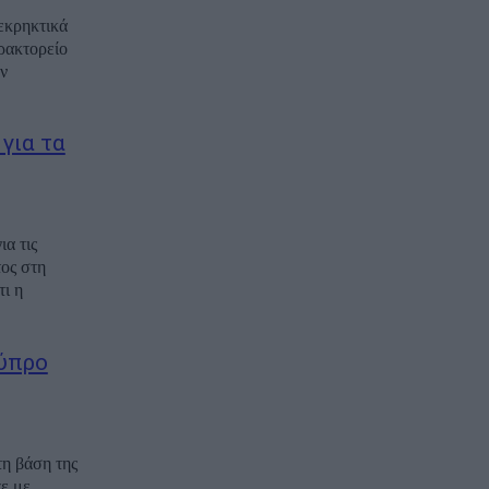
 εκρηκτικά
ρακτορείο
ν
για τα
α τις
τος στη
ι η
Κύπρο
τη βάση της
ε με