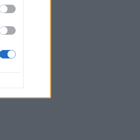
ία του
λυσε χθες το
ου
 «καθεστώς