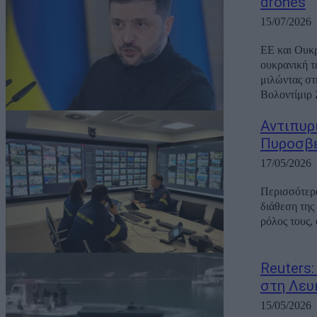
drones
15/07/2026
ΕΕ και Ουκρ
ουκρανική τ
μιλώντας στ
Βολοντίμιρ 
Αντιπυρ
Πυροσβε
17/05/2026
Περισσότερα
διάθεση της
ρόλος τους,
Reuters:
στη Λευ
15/05/2026