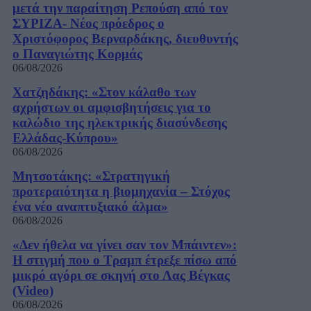
μετά την παραίτηση Ρεπούση από τον
ΣΥΡΙΖΑ- Νέος πρόεδρος ο
Χριστόφορος Βερναρδάκης, διευθυντής
ο Παναγιώτης Κορμάς
06/08/2026
Χατζηδάκης: «Στον κάλαθο των
αχρήστων οι αμφισβητήσεις για το
καλώδιο της ηλεκτρικής διασύνδεσης
Ελλάδας-Κύπρου»
06/08/2026
Μητσοτάκης: «Στρατηγική
προτεραιότητα η βιομηχανία – Στόχος
ένα νέο αναπτυξιακό άλμα»
06/08/2026
«Δεν ήθελα να γίνει σαν τον Μπάιντεν»:
Η στιγμή που ο Τραμπ έτρεξε πίσω από
μικρό αγόρι σε σκηνή στο Λας Βέγκας
(Video)
06/08/2026