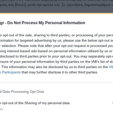
ους στη Βουλή, μετά την ομιλία του. Σε ερωτήσεις δημοσιογράφων ο 
ή θωράκιση με drones: Οι «πέντε» της Ευρώπης
gr -
Do Not Process My Personal Information
ν στη ρωσική απειλή
to opt-out of the sale, sharing to third parties, or processing of your per
formation for targeted advertising by us, please use the below opt-out s
αμυντικές δυνάμεις της Ευρώπης ετοιμάζονται να ανακοινώσουν σχέδ
r selection. Please note that after your opt-out request is processed y
τικά drones για την ενίσχυση της αμυντικής βιομηχανίας απέναντι στη
eing interest-based ads based on personal information utilized by us or
ν Ουκρανία και στις ανησυχίες για την προσήλωση των Ηνωμένων Πο
disclosed to third parties prior to your opt-out. You may separately opt-
αμπ στο...
losure of your personal information by third parties on the IAB’s list of
. This information may also be disclosed by us to third parties on the
IA
ός μπαίνει στην εποχή των drones: Τι προβλέπε
Participants
that may further disclose it to other third parties.
διο Εκστρατείας
l Data Processing Opt Outs
ορά στην ιστορία του, το Γενικό Επιτελείο Στρατού προχώρησε στη σ
ιριδίου Εκστρατείας αφιερωμένου στη συστηματική τακτική αξιοποί
o opt-out of the Sharing of my personal data.
των πολυκόπτερων (UAV), αλλά και στους τρόπους αντιμετώπισής του
In
δίο μάχης. Η κίνηση...