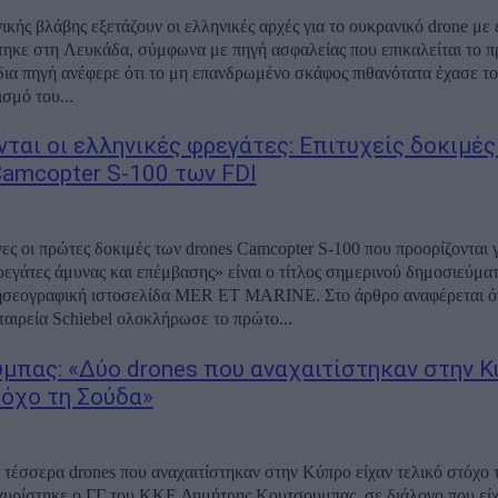
νικής βλάβης εξετάζουν οι ελληνικές αρχές για το ουκρανικό drone με
τηκε στη Λευκάδα, σύμφωνα με πηγή ασφαλείας που επικαλείται το π
ίδια πηγή ανέφερε ότι το μη επανδρωμένο σκάφος πιθανότατα έχασε το
σμό του...
ται οι ελληνικές φρεγάτες: Επιτυχείς δοκιμές 
Camcopter S-100 των FDI
ες οι πρώτες δοκιμές των drones Camcopter S-100 που προορίζονται γι
ρεγάτες άμυνας και επέμβασης» είναι ο τίτλος σημερινού δημοσιεύμα
δησεογραφική ιστοσελίδα MER ET MARINE. Στο άρθρο αναφέρεται ότ
ταιρεία Schiebel ολοκλήρωσε το πρώτο...
μπας: «Δύο drones που αναχαιτίστηκαν στην 
τόχο τη Σούδα»
 τέσσερα drones που αναχαιτίστηκαν στην Κύπρο είχαν τελικό στόχο 
χυρίστηκε ο ΓΓ του ΚΚΕ Δημήτρης Κουτσουμπας, σε διάλογο που είχ