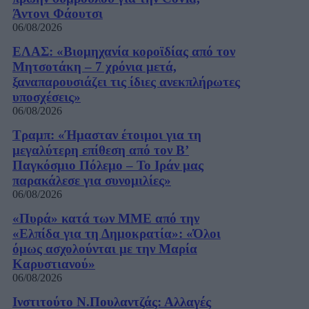
Άντονι Φάουτσι
06/08/2026
ΕΛΑΣ: «Βιομηχανία κοροϊδίας από τον
Μητσοτάκη – 7 χρόνια μετά,
ξαναπαρουσιάζει τις ίδιες ανεκπλήρωτες
υποσχέσεις»
06/08/2026
Τραμπ: «Ήμασταν έτοιμοι για τη
μεγαλύτερη επίθεση από τον Β’
Παγκόσμιο Πόλεμο – Το Ιράν μας
παρακάλεσε για συνομιλίες»
06/08/2026
«Πυρά» κατά των ΜΜΕ από την
«Ελπίδα για τη Δημοκρατία»: «Όλοι
όμως ασχολούνται με την Μαρία
Καρυστιανού»
06/08/2026
Ινστιτούτο Ν.Πουλαντζάς: Αλλαγές