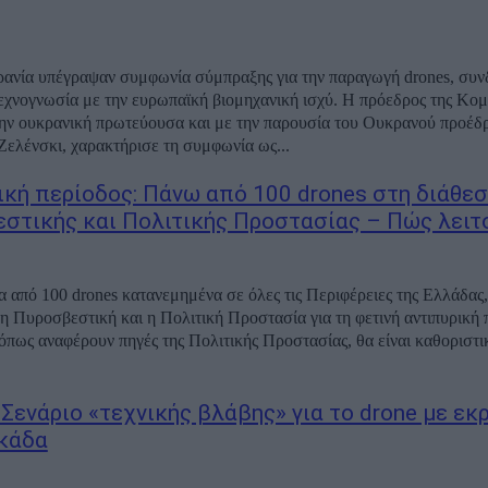
ανία υπέγραψαν συμφωνία σύμπραξης για την παραγωγή drones, συν
εχνογνωσία με την ευρωπαϊκή βιομηχανική ισχύ. Η πρόεδρος της Κομ
ην ουκρανική πρωτεύουσα και με την παρουσία του Ουκρανού προέδ
Ζελένσκι, χαρακτήρισε τη συμφωνία ως...
ική περίοδος: Πάνω από 100 drones στη διάθε
στικής και Πολιτικής Προστασίας – Πώς λειτ
 από 100 drones κατανεμημένα σε όλες τις Περιφέρειες της Ελλάδας,
 η Πυροσβεστική και η Πολιτική Προστασία για τη φετινή αντιπυρική 
 όπως αναφέρουν πηγές της Πολιτικής Προστασίας, θα είναι καθοριστικ
 Σενάριο «τεχνικής βλάβης» για το drone με εκ
κάδα