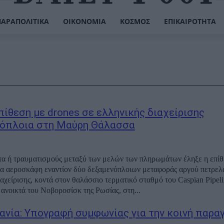
ΠΑΡΑΠΟΛΙΤΙΚΆ
ΟΙΚΟΝΟΜΊΑ
ΚΌΣΜΟΣ
ΕΠΙΚΑΙΡΌΤΗΤΑ
πίθεση με drones σε ελληνικής διαχείρισης
όπλοια στη Μαύρη Θάλασσα
α ή τραυματισμούς μεταξύ των μελών των πληρωμάτων έληξε η επίθ
 αεροσκάφη εναντίον δύο δεξαμενόπλοιων μεταφοράς αργού πετρελ
ιαχείρισης, κοντά στον θαλάσσιο τερματικό σταθμό του Caspian Pipel
 ανοικτά του Νοβοροσίσκ της Ρωσίας, στη...
ανία: Υπογραφή συμφωνίας για την κοινή παρα