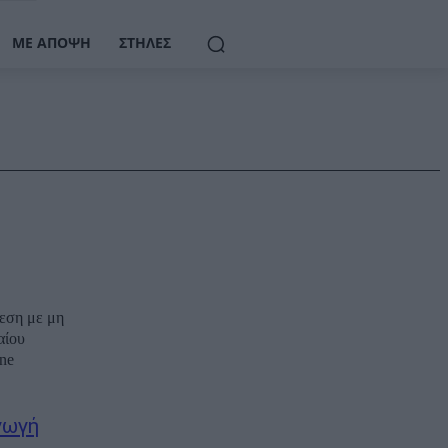
ΜΕ ΆΠΟΨΗ
ΣΤΉΛΕΣ
εση με μη
αίου
ine
γωγή