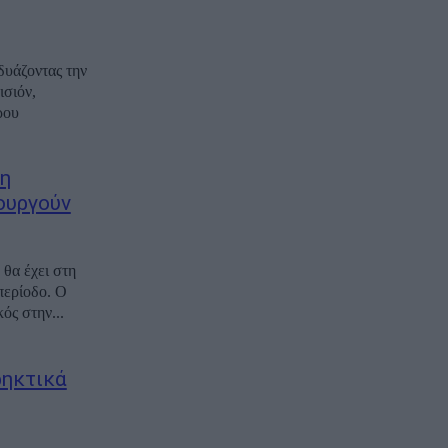
δυάζοντας την
ισιόν,
ρου
ση
ουργούν
 θα έχει στη
περίοδο. Ο
ός στην...
ρηκτικά