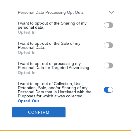
third parties.
«Χάρτης» πληρωμών από τον e-ΕΦΚΑ και τη
Personal Data Processing Opt Outs
ΔΥΠΑ έως τις 27 Οκτωβρίου
I want to opt-out of the Sharing of my
personal data.
21/10/2023
Opted In
Περισσότερα 1.124.974.960 ευρώ θα καταβληθούν σε 2.395.395
I want to opt-out of the Sale of my
δικαιούχους, από τις 23 έως τις 27 Οκτωβρίου 2023, στο πλαίσιο
Personal Data.
των προγραμματισμένων καταβολών του e-ΕΦΚΑ και της
Opted In
Δημόσιας Υπηρεσίας Απασχόλησης (ΔΥΠΑ). Ειδικότερα, όπως
I want to opt-out of processing my
αναφέρει το υπουργείο Εργασίας και Κοινωνικής Ασφάλισης σε
Personal Data for Targeted Advertising.
ανακοίνωσή...
Opted In
1
2
3
Σελίδα 1 από 3
I want to opt-out of Collection, Use,
Retention, Sale, and/or Sharing of my
Personal Data that Is Unrelated with the
Purposes for which it was collected.
Opted Out
CONFIRM
ΡΟΗ ΕΙΔΗΣΕΩΝ
Βρετανία: Σχέδιο για βασιλική κηδεία του Άντριου