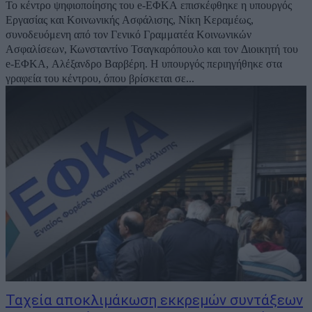
Το κέντρο ψηφιοποίησης του e-ΕΦΚΑ επισκέφθηκε η υπουργός
Εργασίας και Κοινωνικής Ασφάλισης, Νίκη Κεραμέως,
συνοδευόμενη από τον Γενικό Γραμματέα Κοινωνικών
Ασφαλίσεων, Κωνσταντίνο Τσαγκαρόπουλο και τον Διοικητή του
e-ΕΦΚΑ, Αλέξανδρο Βαρβέρη. Η υπουργός περιηγήθηκε στα
γραφεία του κέντρου, όπου βρίσκεται σε...
Ταχεία αποκλιμάκωση εκκρεμών συντάξεων