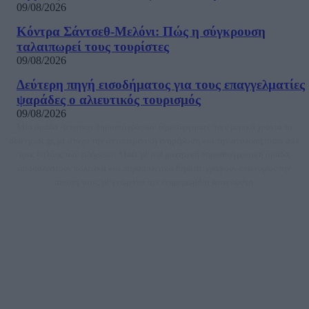
09/08/2026
Κόντρα Σάντσεθ-Μελόνι: Πώς η σύγκρουση
ταλαιπωρεί τους τουρίστες
09/08/2026
Δεύτερη πηγή εισοδήματος για τους επαγγελματίες
ψαράδες ο αλιευτικός τουρισμός
09/08/2026
Μία ομάδα έμπειρων δημοσιογράφων δημιούργησαν πριν μερικά χρόνια το
dailypost.gr, με στόχο την αντικειμενική ενημέρωση και την ανάλυση πίσω από
τους τίτλους των ειδήσεων. Μαζί με μια μαχητική δημοσιογραφική ομάδα,
αποκαλύπτουν πολιτικά και παραπολιτικά θέματα, γράφουν επωνύμως την
άποψη τους, με γνώμονα τον ενημερωμένο αναγνώστη.
DAILYPOST.GR – ΤΑΥΤΌΤΗΤΑ
Ιδιοκτήτρια εταιρεία: «ΝΟΗΣΙΣ ΙΚΕ»