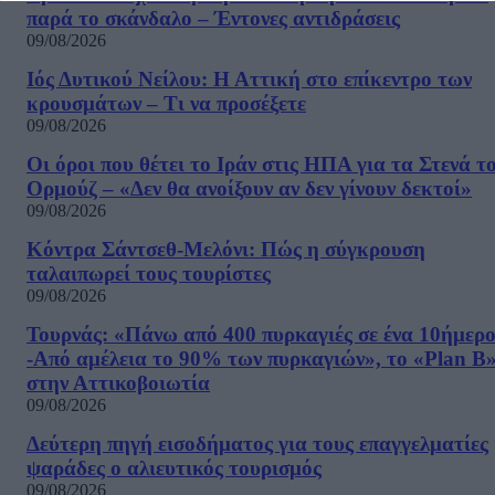
παρά το σκάνδαλο – Έντονες αντιδράσεις
09/08/2026
Ιός Δυτικού Νείλου: Η Αττική στο επίκεντρο των
κρουσμάτων – Τι να προσέξετε
09/08/2026
Οι όροι που θέτει το Ιράν στις ΗΠΑ για τα Στενά τ
Ορμούζ – «Δεν θα ανοίξουν αν δεν γίνουν δεκτοί»
09/08/2026
Κόντρα Σάντσεθ-Μελόνι: Πώς η σύγκρουση
ταλαιπωρεί τους τουρίστες
09/08/2026
Τουρνάς: «Πάνω από 400 πυρκαγιές σε ένα 10ήμερ
-Από αμέλεια το 90% των πυρκαγιών», το «Plan B
στην Αττικοβοιωτία
09/08/2026
Δεύτερη πηγή εισοδήματος για τους επαγγελματίες
ψαράδες ο αλιευτικός τουρισμός
09/08/2026