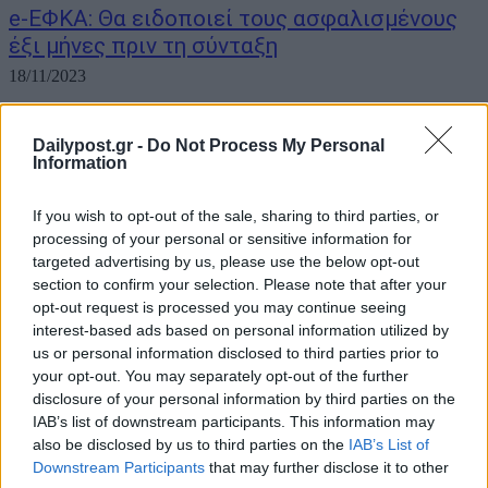
e-ΕΦΚΑ: Θα ειδοποιεί τους ασφαλισμένους
έξι μήνες πριν τη σύνταξη
18/11/2023
«Το κράτος θα πηγαίνει στον πολίτη και όχι ο πολίτης στο κράτος».
Αυτός είναι ο στόχος της καινοτόμου δράσης που θα «τρέξει»
Dailypost.gr -
Do Not Process My Personal
Information
πιλοτικά ο e-ΕΦΚΑ. Σε πρώτη φάση, θα αφορά ασφαλισμένους
του Δημοσίου οι οποίοι θα ενημερώνονται τηλεφωνικά από τον...
If you wish to opt-out of the sale, sharing to third parties, or
processing of your personal or sensitive information for
targeted advertising by us, please use the below opt-out
section to confirm your selection. Please note that after your
opt-out request is processed you may continue seeing
interest-based ads based on personal information utilized by
us or personal information disclosed to third parties prior to
your opt-out. You may separately opt-out of the further
disclosure of your personal information by third parties on the
IAB’s list of downstream participants. This information may
also be disclosed by us to third parties on the
IAB’s List of
Downstream Participants
that may further disclose it to other