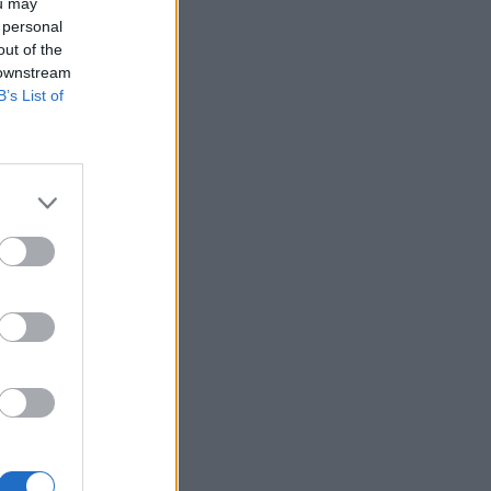
ou may
 personal
out of the
 downstream
B’s List of