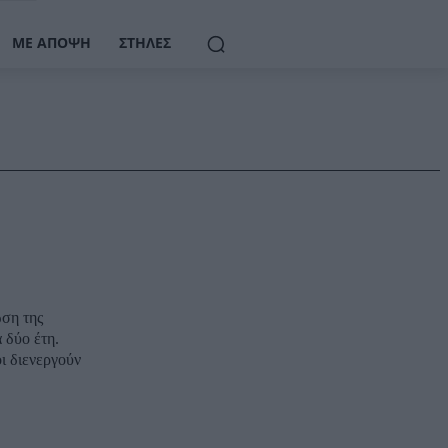
ΜΕ ΆΠΟΨΗ
ΣΤΉΛΕΣ
ση της
 δύο έτη.
ι διενεργούν