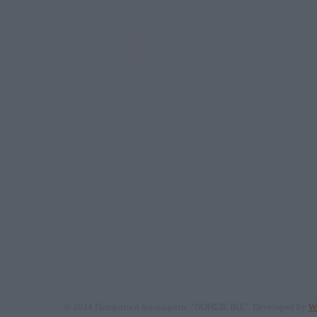
ΑΦΜ: 80
Μέτοχοι: Ζαχαρός Σταμάτης, Κουβαράς Γεώργιος, ΥΠ
© 2024 Πνευματικά δικαιώματα: "ΝΟΗΣΙΣ ΙΚΕ". Developed by
We