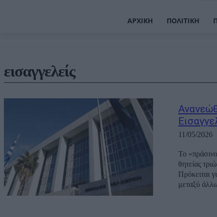
ΑΡΧΙΚΉ
ΠΟΛΙΤΙΚΉ
εισαγγελείς
Ανανεώθ
Εισαγγε
11/05/2026
Το «πράσινο
θητείας τρι
Πρόκειται γ
μεταξύ άλλω