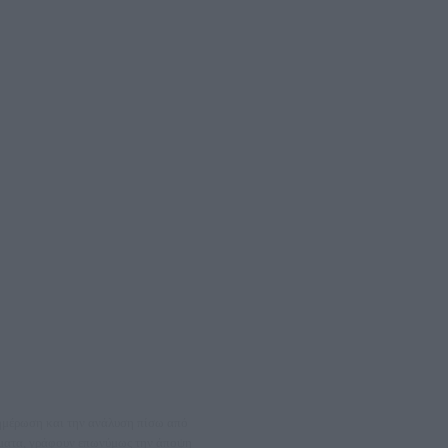
νημέρωση και την ανάλυση πίσω από
θέματα, γράφουν επωνύμως την άποψη