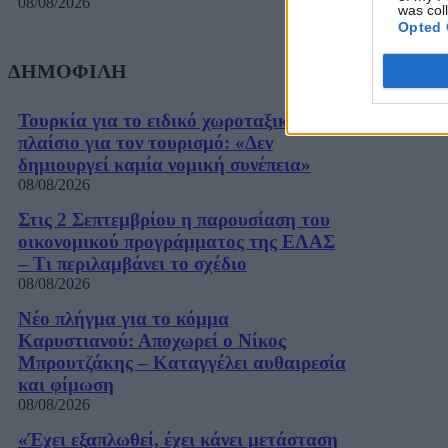
08/08/2026
was col
Opted 
ΔΗΜΟΦΙΛΗ
Τουρκία για το ειδικό χωροταξικό
πλαίσιο για τον τουρισμό: «Δεν
δημιουργεί καμία νομική συνέπεια»
08/08/2026
Στις 2 Σεπτεμβρίου η παρουσίαση του
οικονομικού προγράμματος της ΕΛΑΣ
– Τι περιλαμβάνει το σχέδιο
08/08/2026
Νέο πλήγμα για το κόμμα
Καρυστιανού: Αποχωρεί ο Νίκος
Μπρουτζάκης – Καταγγέλει αυθαιρεσία
και φίμωση
08/08/2026
«Έχει εξαπλωθεί, έχει κάνει μετάσταση