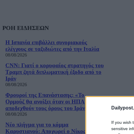
ΡΟΗ ΕΙΔΗΣΕΩΝ
Η Ισπανία επιβάλλει συνοριακούς
ελέγχους σε ταξιδιώτες από την Ιταλία
08/08/2026
CNN: Γιατί ο κορυφαίος στρατηγός του
Τραμπ ζητά διπλωματική έξοδο από το
Ιράν
08/08/2026
Φρουροί της Επανάστασης: «Το
Ορμούζ θα ανοίξει όταν οι ΗΠΑ
αποδεχθούν τους όρους του Ιράν»
Dailypost.
08/08/2026
If you wish 
Νέο πλήγμα για το κόμμα
sensitive in
Καρυστιανού: Αποχωρεί ο Νίκος