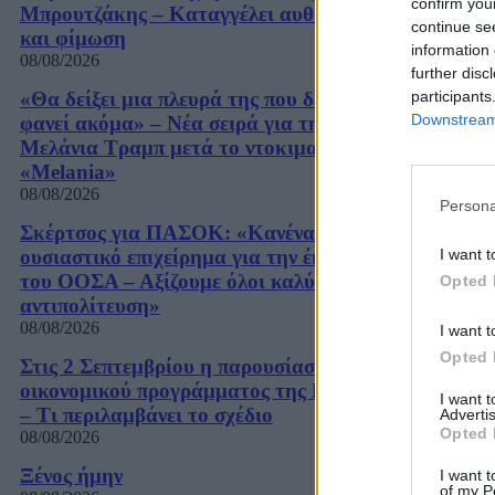
confirm you
Μπρουτζάκης – Καταγγέλει αυθαιρεσία
continue se
και φίμωση
information 
08/08/2026
further disc
participants
«Θα δείξει μια πλευρά της που δεν έχει
Downstream 
φανεί ακόμα» – Νέα σειρά για τη
Μελάνια Τραμπ μετά το ντοκιμαντέρ
«Melania»
08/08/2026
Persona
Σκέρτσος για ΠΑΣΟΚ: «Κανένα
I want t
ουσιαστικό επιχείρημα για την έκθεση
του ΟΟΣΑ – Αξίζουμε όλοι καλύτερη
Opted 
αντιπολίτευση»
08/08/2026
I want t
Opted 
Στις 2 Σεπτεμβρίου η παρουσίαση του
οικονομικού προγράμματος της ΕΛΑΣ
I want 
– Τι περιλαμβάνει το σχέδιο
Advertis
Opted 
08/08/2026
Ξένος ήμην
I want t
of my P