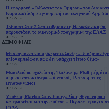
Η εφαρμογή «Οδύσσεια του Ομήρου» του Διαμαντ
Καραναστάση στην κορυφή του ελληνικού App Sto
07/08/2026
Τσίπρας: Στις 2 Σεπτεμβρίου στη Θεσσαλονίκη θα
παρουσιάσει το οικονομικό πρόγραμμα της ΕΛΑΣ
07/08/2026
ΔΗΜΟΦΙΛΗ
Μπακογιάννη για πρόωρες εκλογές: «Το σύμπαν έχε
πλέον εμπεδώσει πως δεν υπάρχει τέτοιο θέμα»
07/08/2026
Μακελειό σε σχολείο της Ταϊλάνδης: Μαθητής άνοι
πυρ και αυτοκτόνησε – 6 νεκροί, 15 τραυματίες
(Photos/Video)
07/08/2026
Υπόθεση Marfin: Στην Εισαγγελία η 46χρονη που
κατηγορείται για την επίθεση – Πέρασε τη νύχτα σ
ΓΑΔΑ