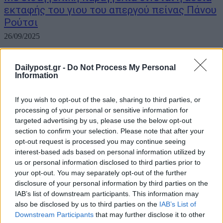
εκταφής του γιου του απεργού πείνας Πάνου
Ρούτσι
26/09/2025
Παραγγελία για τη διενέργεια προκαταρκτικής εξέτασης
προκειμένου να γίνει η εκταφή του γιου του απεργού πεινάς Πάνου
Dailypost.gr -
Do Not Process My Personal
Information
Ρούτσι δόθηκε από την Εισαγγελία Πρωτοδικών Λάρισας στο
Αστυνομικό Τμήμα Λάρισας. Ειδικότερα, ο εισαγγελέας
Πρωτοδικών Λάρισας ικανοποίησε τα αιτήματα εκταφής του
If you wish to opt-out of the sale, sharing to third parties, or
Πάνου Ρούτσι,...
processing of your personal or sensitive information for
targeted advertising by us, please use the below opt-out
section to confirm your selection. Please note that after your
opt-out request is processed you may continue seeing
interest-based ads based on personal information utilized by
us or personal information disclosed to third parties prior to
your opt-out. You may separately opt-out of the further
disclosure of your personal information by third parties on the
IAB’s list of downstream participants. This information may
also be disclosed by us to third parties on the
IAB’s List of
Downstream Participants
that may further disclose it to other