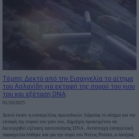
Τέμπη: Δεκτό από την Εισαγγελία το αίτημα
του Ασλανίδη για εκταφή της σορού του γιου
του και εξέταση DNA
01/10/2025
Δεκτό έκανε η εισαγγελέας πρωτοδικών Λάρισας το αίτημα για την
εκταφή της σορού του γιου του, Δημήτρη προκειμένου να
διενεργηθεί εξέταση ταυτοποίησης DNA. Αντίστοιχη εισαγγελική
παραγγελία δόθηκε και για την σορό του Ντένις Ρούτσι, ο πατέρας