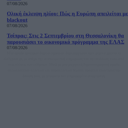
07/08/2026
Ολική έκλειψη ηλίου: Πώς η Ευρώπη απειλείται με
blackout
07/08/2026
Τσίπρας: Στις 2 Σεπτεμβρίου στη Θεσσαλονίκη θα
παρουσιάσει το οικονομικό πρόγραμμα της ΕΛΑΣ
07/08/2026
Μία ομάδα έμπειρων δημοσιογράφων δημιούργησαν πριν μερικά χρόνια το
dailypost.gr, με στόχο την αντικειμενική ενημέρωση και την ανάλυση πίσω από
τους τίτλους των ειδήσεων. Μαζί με μια μαχητική δημοσιογραφική ομάδα,
αποκαλύπτουν πολιτικά και παραπολιτικά θέματα, γράφουν επωνύμως την
άποψη τους, με γνώμονα τον ενημερωμένο αναγνώστη.
DAILYPOST.GR – ΤΑΥΤΌΤΗΤΑ