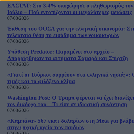
ΕΛΣΤΑΤ: Στο 3,4% υποχώρησε ο πληθωρισμός τον
Ιούλιο – Πού εντοπίζονται οι μεγαλύτερες μειώσεις
07/08/2026
Έκθεση του ΟΟΣΑ για την ελληνική οικονομία: Στ
τελευταία θέση το εισόδημα των νοικοκυριών
07/08/2026
Υπόθεση Predator: Παραμένει στο αρχείο –
Απορρίφθηκαν τα αιτήματα Σαμαρά και Σπίρτζη
07/08/2026
«Γιατί οι Τούρκοι συρρέουν στα ελληνικά νησιά;»: 
τιμές και το φιλόξενο κλίμα
07/08/2026
Washington Post: Ο Τραμπ φέρεται να έχει διαλέξε
τον διάδοχο του – Τι είπε σε ιδιωτική συνάντηση
07/08/2026
«Καμπάνα» 567 εκατ δολαρίων στη Meta για βλάβε
στην ψυχική υγεία των παιδιών
07/08/2026