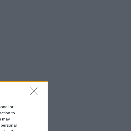
sonal or
ection to
ou may
 personal