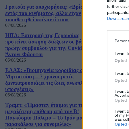
information 
Γρατσία για αποχωρήσεις: «Bρίσκονταν
further disc
participants
εντός του κινήματος, αλλα είχαν
Downstream 
τοποθετηθεί απέναντί του»
07/08/2026
ΗΠΑ: Επιτροπή της Γερουσίας
Persona
προτείνει άσκηση διώξεων σε βάρος του
πρώην συμβούλου για την Covid,
I want t
Άντονι Φάουτσι
06/08/2026
Opted 
ΕΛΑΣ: «Βιομηχανία κοροϊδίας από τον
I want t
Μητσοτάκη – 7 χρόνια μετά,
Opted 
ξαναπαρουσιάζει τις ίδιες ανεκπλήρωτες
υποσχέσεις»
I want 
06/08/2026
Advertis
Opted 
Τραμπ: «Ήμασταν έτοιμοι για τη
μεγαλύτερη επίθεση από τον Β’
I want t
of my P
Παγκόσμιο Πόλεμο – Το Ιράν μας
was col
παρακάλεσε για συνομιλίες»
Opted 