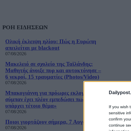
ΡΟΗ ΕΙΔΗΣΕΩΝ
Ολική έκλειψη ηλίου: Πώς η Ευρώπη
απειλείται με blackout
07/08/2026
Μακελειό σε σχολείο της Ταϊλάνδης:
Μαθητής άνοιξε πυρ και αυτοκτόνησε –
6 νεκροί, 15 τραυματίες (Photos/Video)
07/08/2026
Μπακογιάννη για πρόωρες εκλογές: «Το
Dailypost.
σύμπαν έχει πλέον εμπεδώσει πως δεν
υπάρχει τέτοιο θέμα»
If you wish 
07/08/2026
sensitive in
confirm you
Ποιοι γιορτάζουν σήμερα, 7 Αυγούστου
continue se
07/08/2026