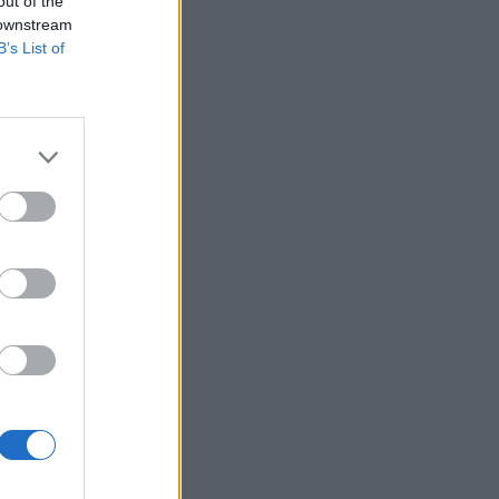
out of the
 downstream
B’s List of