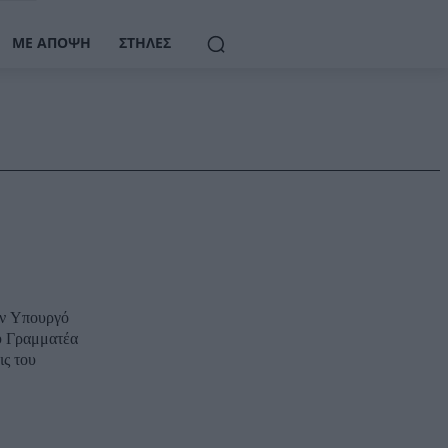
ΜΕ ΆΠΟΨΗ
ΣΤΉΛΕΣ
ον Υπουργό
ύ Γραμματέα
ς του