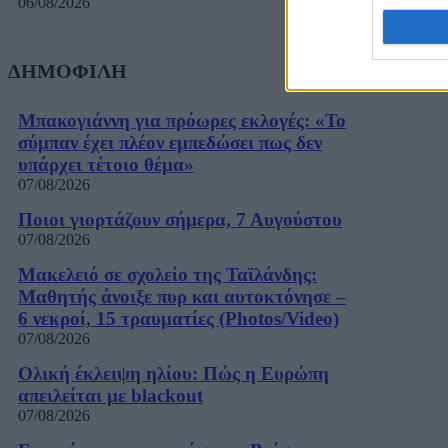
06/08/2026
ΔΗΜΟΦΙΛΗ
Μπακογιάννη για πρόωρες εκλογές: «Το
σύμπαν έχει πλέον εμπεδώσει πως δεν
υπάρχει τέτοιο θέμα»
07/08/2026
Ποιοι γιορτάζουν σήμερα, 7 Αυγούστου
07/08/2026
Μακελειό σε σχολείο της Ταϊλάνδης:
Μαθητής άνοιξε πυρ και αυτοκτόνησε –
6 νεκροί, 15 τραυματίες (Photos/Video)
07/08/2026
Ολική έκλειψη ηλίου: Πώς η Ευρώπη
απειλείται με blackout
07/08/2026