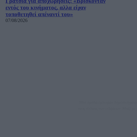
Γρατσία για αποχωρήσεις: «Bρίσκονταν
εντός του κινήματος, αλλα είχαν
τοποθετηθεί απέναντί του»
07/08/2026
Μία ομάδα έμπειρων δημοσιογράφων
τους τίτλους των ειδήσεων. Μαζί μ