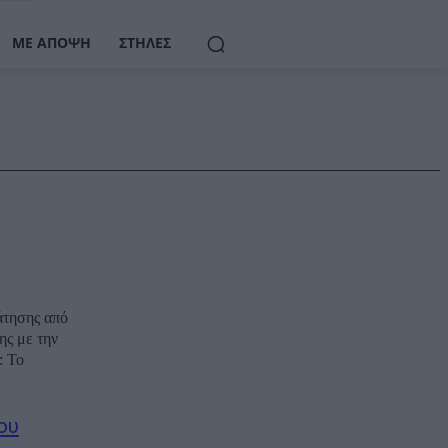
ΜΕ ΆΠΟΨΗ
ΣΤΉΛΕΣ
άτησης από
ης με την
ο
ου