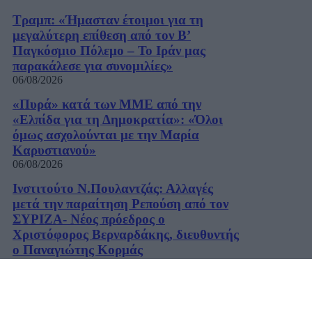
Τραμπ: «Ήμασταν έτοιμοι για τη
μεγαλύτερη επίθεση από τον Β’
Παγκόσμιο Πόλεμο – Το Ιράν μας
παρακάλεσε για συνομιλίες»
06/08/2026
«Πυρά» κατά των ΜΜΕ από την
«Ελπίδα για τη Δημοκρατία»: «Όλοι
όμως ασχολούνται με την Μαρία
Καρυστιανού»
06/08/2026
Ινστιτούτο Ν.Πουλαντζάς: Αλλαγές
μετά την παραίτηση Ρεπούση από τον
ΣΥΡΙΖΑ- Νέος πρόεδρος ο
Χριστόφορος Βερναρδάκης, διευθυντής
ο Παναγιώτης Κορμάς
06/08/2026
Χατζηδάκης: «Στον κάλαθο των
αχρήστων οι αμφισβητήσεις για το