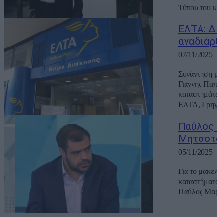
Τύπου του κ
ΕΛΤΑ: Δι
αναδιάρ
07/11/2025
Συνάντηση μ
Γιάννης Παπ
καταστημάτω
ΕΛΤΑ, Γρηγό
Παύλος 
Μητσοτά
05/11/2025
Για το μακε
καταστήματ
Παύλος Μαρι