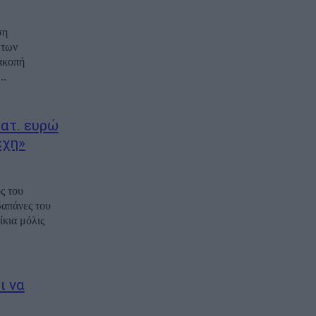
ση
 των
ακοπή
..
ατ. ευρώ
έχη»
ς του
απάνες του
κια μόλις
ι να