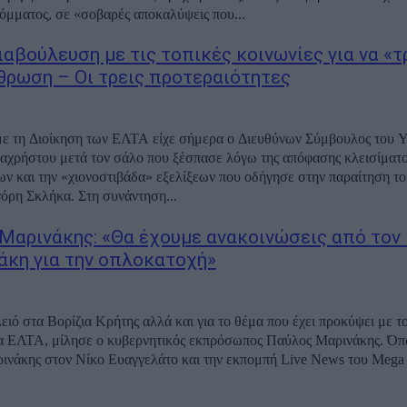
όμματος, σε «σοβαρές αποκαλύψεις που...
αβούλευση με τις τοπικές κοινωνίες για να «τ
θρωση – Οι τρεις προτεραιότητες
ε τη Διοίκηση των ΕΛΤΑ είχε σήμερα ο Διευθύνων Σύμβουλος του 
αχρήστου μετά τον σάλο που ξέσπασε λόγω της απόφασης κλεισίματ
ν και την «χιονοστιβάδα» εξελίξεων που οδήγησε στην παραίτηση 
ρη Σκλήκα. Στη συνάντηση...
Μαρινάκης: «Θα έχουμε ανακοινώσεις από τον
κη για την οπλοκατοχή»
λειό στα Βορίζια Κρήτης αλλά και για το θέμα που έχει προκύψει με τ
α ΕΛΤΑ, μίλησε ο κυβερνητικός εκπρόσωπος Παύλος Μαρινάκης. Όπω
νάκης στον Νίκο Ευαγγελάτο και την εκπομπή Live News του Mega γ