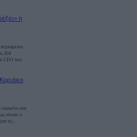
ρέξει» η
Υπερταμείου
ος 204
του CEO των
 Κυριάκο
ο λουκέτο στα
ς τόνισε ο
ια το...