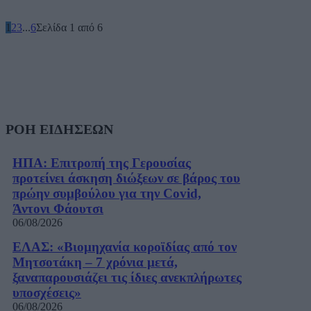
1
2
3
...
6
Σελίδα 1 από 6
ΡΟΗ ΕΙΔΗΣΕΩΝ
ΗΠΑ: Επιτροπή της Γερουσίας
προτείνει άσκηση διώξεων σε βάρος του
πρώην συμβούλου για την Covid,
Άντονι Φάουτσι
06/08/2026
ΕΛΑΣ: «Βιομηχανία κοροϊδίας από τον
Μητσοτάκη – 7 χρόνια μετά,
ξαναπαρουσιάζει τις ίδιες ανεκπλήρωτες
υποσχέσεις»
06/08/2026