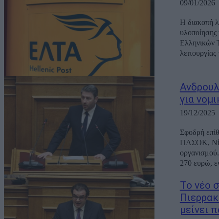
09/01/2026
Η διακοπή λ
υλοποίησης 
Ελληνικών Τ
λειτουργίας
Ανδρουλ
για νομ
19/12/2025
Σφοδρή επίθ
ΠΑΣΟΚ, Νίκο
οργανισμού.
270 ευρώ, εν
Το νέο 
Πιερρακ
μείνει 