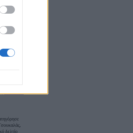
ες, τις
ίσκονται,
βέρνηση
ή σχολίασε
ματα στην
ή μέθοδο
κατηγόρησε
Τσουκαλάς,
κό δελτίο