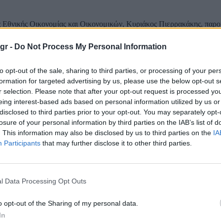
Εθνικής Οικονομίας και Οικονομικών, Κυριάκος Πιερρακάκης, παρ
Βουλή το νέο σχέδιο του Υπερταμείου για τον μετασχηματισμό των 
ν (ΕΛΤΑ). Όπως τόνισε ο Υπουργός, προβλέπεται μετασχηματισμός
gr -
Do Not Process My Personal Information
ν, με βάση ένα ευέλικτο και προσαρμοσμένο στις ανάγκες...
to opt-out of the sale, sharing to third parties, or processing of your per
ά Ταχυδρομεία: Διευκρινίσεις για το ασφαλιστ
formation for targeted advertising by us, please use the below opt-out s
αιο D&O
r selection. Please note that after your opt-out request is processed y
eing interest-based ads based on personal information utilized by us or
disclosed to third parties prior to your opt-out. You may separately opt-
ρόσφατα δημοσιεύματα, σχετικά με το ασφαλιστήριο συμβόλαιο Dire
losure of your personal information by third parties on the IAB’s list of
ability D&O των ΕΛΤΑ, σε ανακοίνωσή τους τα Ελληνικά Ταχυδρομεί
. This information may also be disclosed by us to third parties on the
IA
υν τα εξής: 1. Τα ΕΛΤΑ διαθέτουν ασφαλιστήριο συμβόλαιο D&O από 
Participants
that may further disclose it to other third parties.
ει το σύνολο...
Ζητά πλήρη έλεγχο στα οικονομικά των ΕΛΤΑ 
l Data Processing Opt Outs
 το Ελεγκτικό Συνέδριο
o opt-out of the Sharing of my personal data.
In
παρέμβασης της Εθνικής Αρχής Διαφάνειας και του Ελεγκτικού Συνεδρ