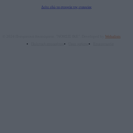
Διευθυντής Σύνταξης: Ρενάτο Λέκκα
Δείτε εδώ τα στοιχεία της εταιρείας
© 2024 Πνευματικά δικαιώματα: "ΝΟΗΣΙΣ ΙΚΕ". Developed by
Webalists
Πολιτική απορρήτου
Όροι χρήσης
Επικοινωνία