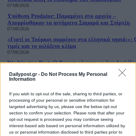
07/08/2026
Υπόθεση Predator: Παραμένει στο αρχείο –
Απορρίφθηκαν τα αιτήματα Σαμαρά και Σπίρτζη
07/08/2026
«Γιατί οι Τούρκοι συρρέουν στα ελληνικά νησιά;»: 
τιμές και το φιλόξενο κλίμα
07/08/2026
Washington Post: Ο Τραμπ φέρεται να έχει διαλέξε
τον διάδοχο του – Τι είπε σε ιδιωτική συνάντηση
Dailypost.gr -
Do Not Process My Personal
07/08/2026
Information
«Καμπάνα» 567 εκατ δολαρίων στη Meta για βλάβε
στην ψυχική υγεία των παιδιών
If you wish to opt-out of the sale, sharing to third parties, or
07/08/2026
processing of your personal or sensitive information for
targeted advertising by us, please use the below opt-out
Η εφαρμογή «Οδύσσεια του Ομήρου» του Διαμαντ
section to confirm your selection. Please note that after your
Καραναστάση στην κορυφή του ελληνικού App Sto
opt-out request is processed you may continue seeing
07/08/2026
interest-based ads based on personal information utilized by
us or personal information disclosed to third parties prior to
Τσίπρας: Στις 2 Σεπτεμβρίου στη Θεσσαλονίκη θα