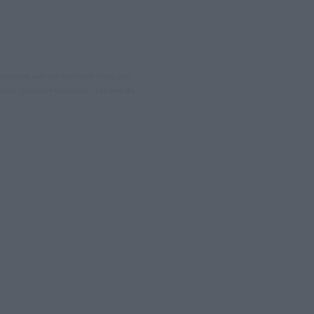
νημέρωση και την ανάλυση πίσω από
θέματα, γράφουν επωνύμως την άποψη
08066997
ΛΕΤΩΝ ΚΑΙ ΠΑΡΟΧΗΣ ΥΠΗΡΕΣΙΩΝ PLD PLUS ΑΝΩΝ ΕΤΑΙΡΙΑ