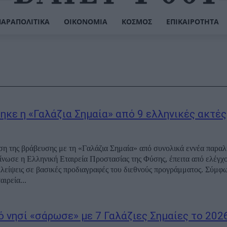
ΠΑΡΑΠΟΛΙΤΙΚΆ
ΟΙΚΟΝΟΜΊΑ
ΚΌΣΜΟΣ
ΕΠΙΚΑΙΡΌΤΗΤΑ
ηκε η «Γαλάζια Σημαία» από 9 ελληνικές ακτές
η της βράβευσης με τη «Γαλάζια Σημαία» από συνολικά εννέα παραλί
νωσε η Ελληνική Εταιρεία Προστασίας της Φύσης, έπειτα από ελέγχ
λλείψεις σε βασικές προδιαγραφές του διεθνούς προγράμματος. Σύμφ
ιρεία...
ό νησί «σάρωσε» με 7 Γαλάζιες Σημαίες το 202