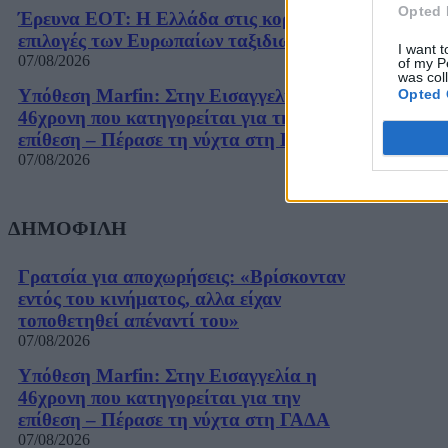
Opted 
Έρευνα ΕΟΤ: Η Ελλάδα στις κορυφαίες
επιλογές των Ευρωπαίων ταξιδιωτών
I want t
07/08/2026
of my P
was col
Υπόθεση Marfin: Στην Εισαγγελία η
Opted 
46χρονη που κατηγορείται για την
επίθεση – Πέρασε τη νύχτα στη ΓΑΔΑ
07/08/2026
ΔΗΜΟΦΙΛΗ
Γρατσία για αποχωρήσεις: «Bρίσκονταν
εντός του κινήματος, αλλα είχαν
τοποθετηθεί απέναντί του»
07/08/2026
Υπόθεση Marfin: Στην Εισαγγελία η
46χρονη που κατηγορείται για την
επίθεση – Πέρασε τη νύχτα στη ΓΑΔΑ
07/08/2026