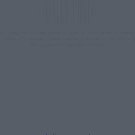
 δημιούργησαν πριν μερικά χρόνια το dailypost.gr, με στόχο την αντικειμενική ε
ε μια μαχητική δημοσιογραφική ομάδα, αποκαλύπτουν πολιτικά και παραπολιτικά 
τους, με γνώμονα τον ενημερωμένο αναγνώστη.
DAILYPOST.GR – ΤΑΥΤΌΤΗΤΑ
Ιδιοκτήτρια εταιρεία: «ΝΟΗΣΙΣ ΙΚΕ»
Έδρα: Δήμος Αμαρουσίου Αττικής, Αγ. Αθανασίου αρ. 21, Τ.Κ. 15125
1093076, Δ.Ο.Υ.: ΚΕΦΟΔΕ ΑΤΤΙΚΗΣ, E-mail: press@dailypost.gr, Τηλ. επικοινωνίας: 21
Νόμιμος Εκπρόσωπος: Ζαχαρός Σταμάτης
ΗΡΕΣΙΕΣ ΠΡΟΗΓΜΕΝΗΣ ΤΕΧΝΟΛΟΓΙΑΣ ΠΑΡΑΓΩΓΗΣ ΟΠΤΙΚΟΑΚΟΥΣΤΙΚΩΝ ΜΕΣΩΝ ΜΕ
Δικαιούχος του ονόματος τομέα (dailypost.gr): ΝΟΗΣΙΣ ΙΚΕ
Διευθυντής/Διαχειριστής: Ζαχαρός Σταμάτης
Διευθυντής Σύνταξης: Ρενάτο Λέκκα