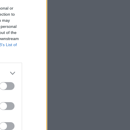
sonal or
ection to
ou may
 personal
out of the
 downstream
B’s List of