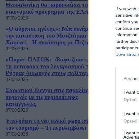
Θεσσαλονίκη θα παρουσιάσει το
If you wish 
οικονομικό πρόγραμμα της ΕΛΑΣ
sensitive in
07/08/2026
confirm you
«Ο αόρατος ηγέτης»: Νέα σενάρια για
continue se
την κατάσταση του Μοτζτάμπα
information 
further disc
Χαμενεΐ – Η συνάντηση με Πεζεσκιάν
participants
07/08/2026
Downstream 
«Πυρά» ΠΑΣΟΚ: «Βαφτίζουν επιτυχία
τη μεταφορά του λογαριασμού της
Ρήτρας Διαφυγής στους πολίτες»
Persona
07/08/2026
Σαρωτικοί έλεγχοι στις παραλίες – Οι
I want t
περιοχές με τις περισσότερες
Opted 
καταγγελίες
07/08/2026
I want t
Υπεγράφη το νέο ειδικό χωροταξικό για
Opted 
τον τουρισμό – Τι περιλαμβάνει
I want 
07/08/2026
Advertis