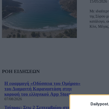
15/05/2026
Με ιδιαίτερ
της Σύρου μ
κατάλογο, ο
Κίνι, Μέγας.
ΡΟΗ ΕΙΔΗΣΕΩΝ
Η εφαρμογή «Οδύσσεια του Ομήρου»
του Διαμαντή Καραναστάση στην
κορυφή του ελληνικού App Store
07/08/2026
Dailypost.
Τσίπρας: Στις 2 Σεπτεμβρίου στη