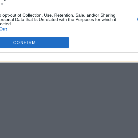
In
o opt-out of Collection, Use, Retention, Sale, and/or Sharing
ersonal Data that Is Unrelated with the Purposes for which it
lected.
Out
CONFIRM