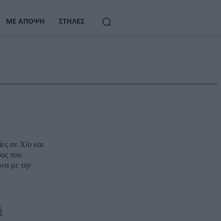
ΜΕ ΆΠΟΨΗ
ΣΤΉΛΕΣ
ες σε Χίο και
ους που
ωνα με την
6