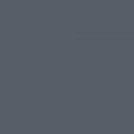
Μία ομάδα έμπειρων δημοσιογράφων
τους τίτλους των ειδήσεων. Μαζί μ
ΑΦΜ: 80
Μέτοχοι: Ζαχαρός Σταμάτης, Κουβαράς Γεώργιος, ΥΠ