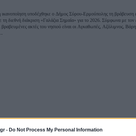
η ικανοποίηση υποδέχθηκε ο Δήμος Σύρου-Ερμούπολης τη βράβευση 
ε τη διεθνή διάκριση «Γαλάζια Σημαία» για το 2026. Σύμφωνα με τον
ι βραβευμένες ακτές του νησιού είναι οι Αγκαθωπές, Αζόλιμνος, Βάρ
..
gr -
Do Not Process My Personal Information