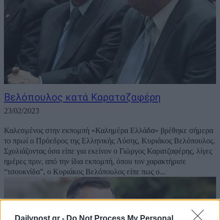
Βελόπουλος κατά Καραταζαφέρη
23/02/2023
Καλεσμένος στην εκπομπή «Καλημέρα Ελλάδα» βρέθηκε σήμερα
το πρωί ο Πρόεδρος της Ελληνικής Λύσης, Κυριάκος Βελόπουλος.
Σχολιάζοντας όσα είπε για εκείνον ο Γιώργος Καρατζαφέρης, λίγες
ημέρες πριν, από την ίδια εκπομπή, όπου τον χαρακτήρισε
“τσουκνίδα”, ο Κυριάκος Βελόπουλος είπε πως ο...
Dailypost.gr -
Do Not Process My Personal