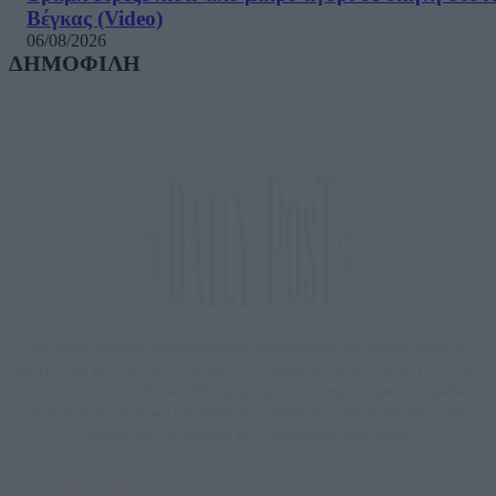
Βέγκας (Video)
06/08/2026
ΔΗΜΟΦΙΛΗ
Μία ομάδα έμπειρων δημοσιογράφων δημιούργησαν πριν μερικά χρόνια το
dailypost.gr, με στόχο την αντικειμενική ενημέρωση και την ανάλυση πίσω από
τους τίτλους των ειδήσεων. Μαζί με μια μαχητική δημοσιογραφική ομάδα,
αποκαλύπτουν πολιτικά και παραπολιτικά θέματα, γράφουν επωνύμως την
άποψη τους, με γνώμονα τον ενημερωμένο αναγνώστη.