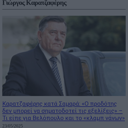
Γιώργος Καρατζαφέρης
Καρατζαφέρης κατά Σαμαρά: «Ο προδότης
δεν μπορεί να σηματοδοτεί τις εξελίξεις» –
Τι είπε για Βελόπουλο και το «κλαμπ νάνων»
23/05/2025