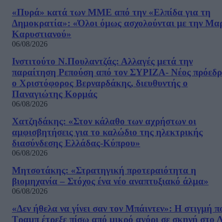
«Πυρά» κατά των ΜΜΕ από την «Ελπίδα για τη
Δημοκρατία»: «Όλοι όμως ασχολούνται με την Μα
Καρυστιανού»
06/08/2026
Ινστιτούτο Ν.Πουλαντζάς: Αλλαγές μετά την
παραίτηση Ρεπούση από τον ΣΥΡΙΖΑ- Νέος πρόεδρ
ο Χριστόφορος Βερναρδάκης, διευθυντής ο
Παναγιώτης Κορμάς
06/08/2026
Χατζηδάκης: «Στον κάλαθο των αχρήστων οι
αμφισβητήσεις για το καλώδιο της ηλεκτρικής
διασύνδεσης Ελλάδας-Κύπρου»
06/08/2026
Μητσοτάκης: «Στρατηγική προτεραιότητα η
βιομηχανία – Στόχος ένα νέο αναπτυξιακό άλμα»
06/08/2026
«Δεν ήθελα να γίνει σαν τον Μπάιντεν»: Η στιγμή π
Τραμπ έτρεξε πίσω από μικρό αγόρι σε σκηνή στο 