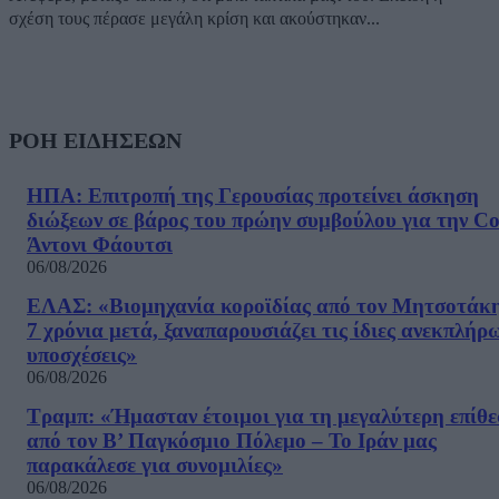
σχέση τους πέρασε μεγάλη κρίση και ακούστηκαν...
ΡΟΗ ΕΙΔΗΣΕΩΝ
ΗΠΑ: Επιτροπή της Γερουσίας προτείνει άσκηση
διώξεων σε βάρος του πρώην συμβούλου για την Co
Άντονι Φάουτσι
06/08/2026
ΕΛΑΣ: «Βιομηχανία κοροϊδίας από τον Μητσοτάκ
7 χρόνια μετά, ξαναπαρουσιάζει τις ίδιες ανεκπλήρ
υποσχέσεις»
06/08/2026
Τραμπ: «Ήμασταν έτοιμοι για τη μεγαλύτερη επίθ
από τον Β’ Παγκόσμιο Πόλεμο – Το Ιράν μας
παρακάλεσε για συνομιλίες»
06/08/2026