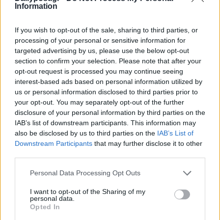
Information
If you wish to opt-out of the sale, sharing to third parties, or
processing of your personal or sensitive information for
targeted advertising by us, please use the below opt-out
section to confirm your selection. Please note that after your
opt-out request is processed you may continue seeing
interest-based ads based on personal information utilized by
us or personal information disclosed to third parties prior to
your opt-out. You may separately opt-out of the further
Μήνυση Καρατζαφέρη στον Χίο με δικηγόρο
disclosure of your personal information by third parties on the
τον Κούγια
IAB’s list of downstream participants. This information may
also be disclosed by us to third parties on the
IAB’s List of
21/02/2023
Downstream Participants
that may further disclose it to other
Μήνυση για το αδίκημα της συκοφαντικής δυσφήμησης δια του
third parties.
Τύπου με την αυτόφωρη διαδικασία υποβάλλει ο πρόεδρος του
Personal Data Processing Opt Outs
ΛΑΟΣ, Γιώργος Καρατζαφέρης σε βάρος του ιδιοκτήτη και εκδότη
της εφημερίδας «Μακελειό» Στέφανου Χίου. Ειδικότερα, σε
I want to opt-out of the Sharing of my
ανακοίνωση του δικηγορικού γραφείου του Αλέξη Κούγια...
personal data.
Opted In