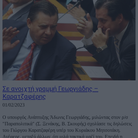
Σε ανοιχτή γραμμή Γεωργιάδης –
Καρατζαφέρης
01/02/2023
Ο υπουργός Ανάπτυξης Άδωνις Γεωργιάδης, μιλώντας στον ρ/σ
"Παραπολιτικά" (Σ. Ξενάκης, Β. Σκουρής) σχολίασε τις δηλώσεις
του Γιώργου Καρατζαφέρη υπέρ του Κυριάκου Μητσοτάκη.
Ανέφερε, μεταξύ άλλων, ότι μιλά τακτικά μαζί του. Επειδή η