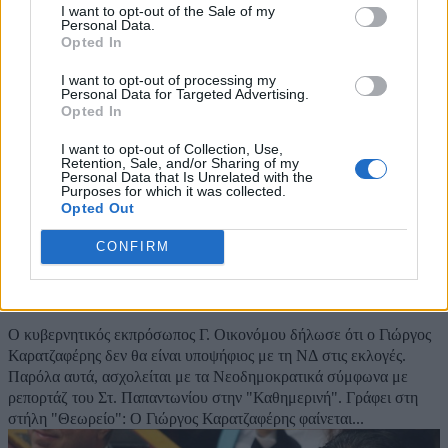
I want to opt-out of the Sale of my
Personal Data.
Opted In
I want to opt-out of processing my
Personal Data for Targeted Advertising.
Opted In
I want to opt-out of Collection, Use,
Retention, Sale, and/or Sharing of my
Personal Data that Is Unrelated with the
Purposes for which it was collected.
Opted Out
CONFIRM
Τι είπε ο Καρατζαφέρης στον Μπογδάνο
07/02/2023
Ο κυβερνητικός εκπρόσωπος Γ. Οικονόμου δήλωσε ότι ο Γιώργος
Καρατζαφέρης δεν θα είναι υποψήφιος με τη ΝΔ στις εκλογές.
Παρόλα αυτά, ασχολείται με τα Νεοδημοκρατικά σύμφωνα με
ρεπορτάζ του Στ. Παπαντωνίου στην "Καθημερινή". Γράφει στη
στήλη "Θεωρείο": Ο Γιώργος Καρατζαφέρης φαίνεται...