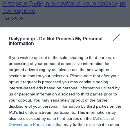
Η πορεία ζωής, η οικογένεια και ο αγώνας με
τον καρκίνο
25/05/2026
Βαρύ πένθος σκόρπισε η είδηση του θανάτου της Γωγώς
Μαστροκώστα, η οποία έφυγε από τη ζωή σε ηλικία 56 ετών,
Dailypost.gr -
Do Not Process My Personal
ύστερα από πολυετή και γενναία μάχη με τον καρκίνο. Η γνωστή
Information
γυμνάστρια και πρώην μοντέλο νοσηλευόταν τις τελευταίες
ημέρες...
If you wish to opt-out of the sale, sharing to third parties, or
processing of your personal or sensitive information for
targeted advertising by us, please use the below opt-out
section to confirm your selection. Please note that after your
opt-out request is processed you may continue seeing
ΡΟΗ ΕΙΔΗΣΕΩΝ
interest-based ads based on personal information utilized by
us or personal information disclosed to third parties prior to
ΗΠΑ: Επιτροπή της Γερουσίας προτείνει άσκηση
your opt-out. You may separately opt-out of the further
disclosure of your personal information by third parties on the
διώξεων σε βάρος του πρώην συμβούλου για την Co
IAB’s list of downstream participants. This information may
Άντονι Φάουτσι
also be disclosed by us to third parties on the
IAB’s List of
06/08/2026
Downstream Participants
that may further disclose it to other
ΕΛΑΣ: «Βιομηχανία κοροϊδίας από τον Μητσοτάκ