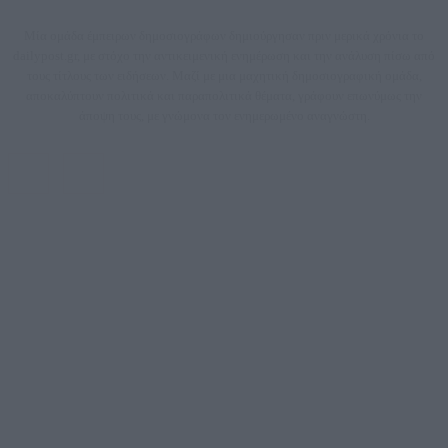
Μία ομάδα έμπειρων δημοσιογράφων δημιούργησαν πριν μερικά χρόνια το
dailypost.gr, με στόχο την αντικειμενική ενημέρωση και την ανάλυση πίσω από
τους τίτλους των ειδήσεων. Μαζί με μια μαχητική δημοσιογραφική ομάδα,
αποκαλύπτουν πολιτικά και παραπολιτικά θέματα, γράφουν επωνύμως την
άποψη τους, με γνώμονα τον ενημερωμένο αναγνώστη.
DAILYPOST.GR – ΤΑΥΤΌΤΗΤΑ
Ιδιοκτήτρια εταιρεία: «ΝΟΗΣΙΣ ΙΚΕ»
Έδρα: Δήμος Αμαρουσίου Αττικής, Αγ. Αθανασίου αρ. 21, Τ.Κ. 15125
ΑΦΜ: 801093076, Δ.Ο.Υ.: ΚΕΦΟΔΕ ΑΤΤΙΚΗΣ, E-mail: press@dailypost.gr, Τηλ.
επικοινωνίας: 2108066997
Νόμιμος Εκπρόσωπος: Ζαχαρός Σταμάτης
Μέτοχοι: Ζαχαρός Σταμάτης, Κουβαράς Γεώργιος, ΥΠΗΡΕΣΙΕΣ ΠΡΟΗΓΜΕΝΗΣ
ΤΕΧΝΟΛΟΓΙΑΣ ΠΑΡΑΓΩΓΗΣ ΟΠΤΙΚΟΑΚΟΥΣΤΙΚΩΝ ΜΕΣΩΝ ΜΕΛΕΤΩΝ ΚΑΙ
ΠΑΡΟΧΗΣ ΥΠΗΡΕΣΙΩΝ PLD PLUS ΑΝΩΝ ΕΤΑΙΡΙΑ
Δικαιούχος του ονόματος τομέα (dailypost.gr): ΝΟΗΣΙΣ ΙΚΕ
Διευθυντής/Διαχειριστής: Ζαχαρός Σταμάτης