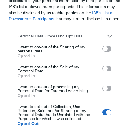
disclosure of your personal information by third parties on the
IAB’s list of downstream participants. This information may
also be disclosed by us to third parties on the
IAB’s List of
Downstream Participants
that may further disclose it to other
third parties.
Personal Data Processing Opt Outs
I want to opt-out of the Sharing of my
Ρωσία και ΗΠΑ σε επαφή για τη Μέση
personal data.
Opted In
Ανατολή- Νέο κύμα ισραηλινών επιθέσεων
τώρα στην Τεχεράνη
I want to opt-out of the Sale of my
Personal Data.
18/06/2025
Opted In
Ρωσία και Ηνωμένες Πολιτείες βρίσκονται σε επαφή σε σχέση με
I want to opt-out of processing my
την σύγκρουση μεταξύ Ιράν και Ισραήλ , δήλωσε σήμερα ο
Personal Data for Targeted Advertising.
Opted In
αναπληρωτής υπουργός Εξωτερικών Σεργκέι Ριαμπκόφ , μετέδωσε
το ειδησεογραφικό πρακτορείο Intefax. Ο Ριαμπκόφ προειδοποίησε
I want to opt-out of Collection, Use,
νωρίτερα ότι η άμεση στρατιωτική βοήθεια...
Retention, Sale, and/or Sharing of my
Personal Data that Is Unrelated with the
Purposes for which it was collected.
1
2
3
Σελίδα 1 από 3
Opted Out