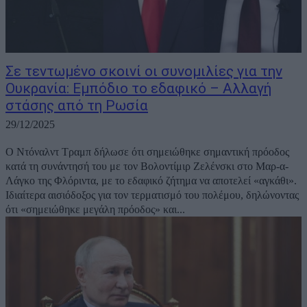
Σε τεντωμένο σκοινί οι συνομιλίες για την
Ουκρανία: Εμπόδιο το εδαφικό – Αλλαγή
στάσης από τη Ρωσία
29/12/2025
Ο Ντόναλντ Τραμπ δήλωσε ότι σημειώθηκε σημαντική πρόοδος
κατά τη συνάντησή του με τον Βολοντίμιρ Ζελένσκι στο Μαρ-α-
Λάγκο της Φλόριντα, με το εδαφικό ζήτημα να αποτελεί «αγκάθι».
Ιδιαίτερα αισιόδοξος για τον τερματισμό του πολέμου, δηλώνοντας
ότι «σημειώθηκε μεγάλη πρόοδος» και...