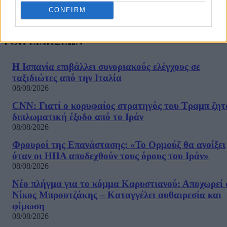
CONFIRM
ΡΟΗ ΕΙΔΗΣΕΩΝ
Η Ισπανία επιβάλλει συνοριακούς ελέγχους σε
ταξιδιώτες από την Ιταλία
08/08/2026
CNN: Γιατί ο κορυφαίος στρατηγός του Τραμπ ζητ
διπλωματική έξοδο από το Ιράν
08/08/2026
Φρουροί της Επανάστασης: «Το Ορμούζ θα ανοίξει
όταν οι ΗΠΑ αποδεχθούν τους όρους του Ιράν»
08/08/2026
Νέο πλήγμα για το κόμμα Καρυστιανού: Αποχωρεί 
Νίκος Μπρουτζάκης – Καταγγέλει αυθαιρεσία και
φίμωση
08/08/2026