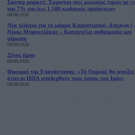
Σούπερ μάρκετ: Έρχονται νέες μειώσεις τιμών μέχρ
και 7% για έως 1.100 κωδικούς προϊόντων»
08/08/2026
Νέο πλήγμα για το κόμμα Καρυστιανού: Αποχωρεί 
Νίκος Μπρουτζάκης – Καταγγέλει αυθαιρεσία και
φίμωση
08/08/2026
Ξένος ήμην
08/08/2026
Φρουροί της Επανάστασης: «Το Ορμούζ θα ανοίξει
όταν οι ΗΠΑ αποδεχθούν τους όρους του Ιράν»
08/08/2026
Μία ομάδα έμπειρων δημοσιογράφων δημιούργησαν πριν μερικά χρόνια το
dailypost.gr, με στόχο την αντικειμενική ενημέρωση και την ανάλυση πίσω από
τους τίτλους των ειδήσεων. Μαζί με μια μαχητική δημοσιογραφική ομάδα,
αποκαλύπτουν πολιτικά και παραπολιτικά θέματα, γράφουν επωνύμως την
άποψη τους, με γνώμονα τον ενημερωμένο αναγνώστη.