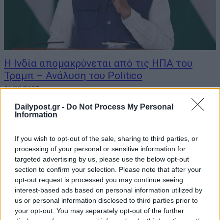
Η Ινδία απομακρύνεται από τις ΗΠΑ του
Τραμπ – Ανάλυση του Politico
01/09/2025
Dailypost.gr -
Do Not Process My Personal
Μετά από 25 χρόνια συνεχούς προσπάθειας όλων των
Information
αμερικανικών κυβερνήσεων για την διεύρυνση της σχέσης των
ΗΠΑ με την Ινδία, η επιστροφή του Τραμπ στην εξουσία τον
If you wish to opt-out of the sale, sharing to third parties, or
Ιανουάριο θεωρήθηκε ευρέως ως η αυγή ενός λαμπρού μέλλοντος
processing of your personal or sensitive information for
και για τις δύο πλευρές. Αυτό...
targeted advertising by us, please use the below opt-out
section to confirm your selection. Please note that after your
opt-out request is processed you may continue seeing
interest-based ads based on personal information utilized by
us or personal information disclosed to third parties prior to
your opt-out. You may separately opt-out of the further