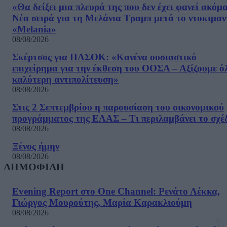
«Θα δείξει μια πλευρά της που δεν έχει φανεί ακόμ
Νέα σειρά για τη Μελάνια Τραμπ μετά το ντοκιμαν
«Melania»
08/08/2026
Σκέρτσος για ΠΑΣΟΚ: «Κανένα ουσιαστικό
επιχείρημα για την έκθεση του ΟΟΣΑ – Αξίζουμε ό
καλύτερη αντιπολίτευση»
08/08/2026
Στις 2 Σεπτεμβρίου η παρουσίαση του οικονομικού
προγράμματος της ΕΛΑΣ – Τι περιλαμβάνει το σχέ
08/08/2026
Ξένος ήμην
08/08/2026
ΔΗΜΟΦΙΛΗ
Evening Report στο One Channel: Ρενάτο Λέκκα,
Γιώργος Μουρούτης, Μαρία Καρακλιούμη
08/08/2026