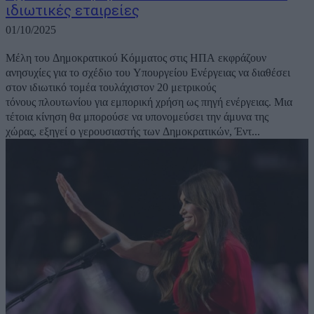
ιδιωτικές εταιρείες
01/10/2025
Μέλη του Δημοκρατικού Κόμματος στις ΗΠΑ εκφράζουν
ανησυχίες για το σχέδιο του Υπουργείου Ενέργειας να διαθέσει
στον ιδιωτικό τομέα τουλάχιστον 20 μετρικούς
τόνους πλουτωνίου για εμπορική χρήση ως πηγή ενέργειας. Μια
τέτοια κίνηση θα μπορούσε να υπονομεύσει την άμυνα της
χώρας, εξηγεί ο γερουσιαστής των Δημοκρατικών, Έντ...