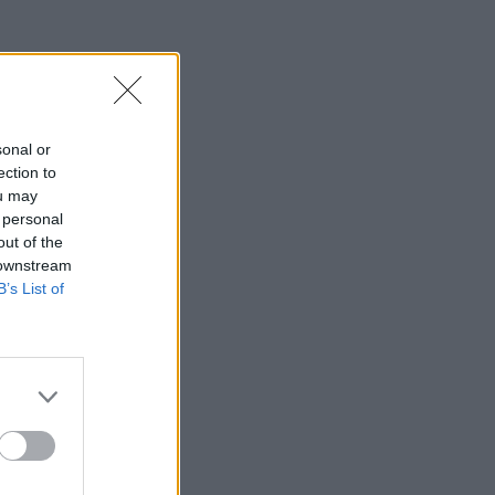
sonal or
ection to
ou may
 personal
out of the
 downstream
B’s List of