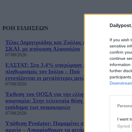
Dailypost.
ΡΟΗ ΕΙΔΗΣΕΩΝ
If you wish 
Τέλος Δημητριάδης και Ζούλας από τον
sensitive in
ΣΚΑΙ, με απόφαση Αλαφούζου
confirm you
07/08/2026
continue se
ΕΛΣΤΑΤ: Στο 3,4% υποχώρησε ο
information 
further disc
πληθωρισμός τον Ιούλιο – Πού
participants
εντοπίζονται οι μεγαλύτερες μειώσεις
Downstream 
07/08/2026
Έκθεση του ΟΟΣΑ για την ελληνική
οικονομία: Στην τελευταία θέση το
Persona
εισόδημα των νοικοκυριών
07/08/2026
I want t
Υπόθεση Predator: Παραμένει στο
Opted 
αρχείο – Απορρίφθηκαν τα αιτήματα