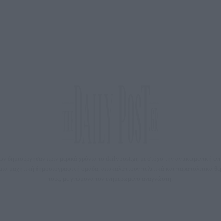
 δημιούργησαν πριν μερικά χρόνια το dailypost.gr, με στόχο την αντικειμενική ε
ε μια μαχητική δημοσιογραφική ομάδα, αποκαλύπτουν πολιτικά και παραπολιτικά 
τους, με γνώμονα τον ενημερωμένο αναγνώστη.