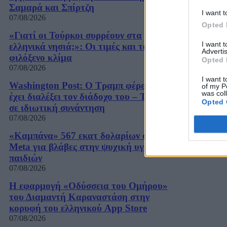
Σαμαρά και Σπίρτζη
I want t
07/08/2026
Opted 
«Γιατί οι Τούρκοι συρρέουν στα
I want 
ελληνικά νησιά;»: Οι τιμές και το
Advertis
φιλόξενο κλίμα
Opted 
07/08/2026
I want t
Washington Post: Ο Τραμπ φέρεται να
of my P
was col
έχει διαλέξει τον διάδοχο του – Τι είπε
Opted 
σε ιδιωτική συνάντηση
07/08/2026
«Καμπάνα» 567 εκατ δολαρίων στη
Meta για βλάβες στην ψυχική υγεία των
παιδιών
07/08/2026
Η εφαρμογή «Οδύσσεια του Ομήρου»
του Διαμαντή Καραναστάση στην
κορυφή του ελληνικού App Store
07/08/2026