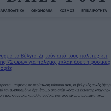
ΠΑΡΑΠΟΛΙΤΙΚΆ
ΟΙΚΟΝΟΜΊΑ
ΚΌΣΜΟΣ
ΕΠΙΚΑΙΡΌΤΗΤΑ
γερμό το Βέλγιο: Ζητούν από τους πολίτες κιτ
ης 72 ωρών για πόλεμο, μπλακ άουτ ή φυσικές
ροφές
ι προετοιμασμένος σε περίπτωση κάποιου σοκ, οι βελγικές αρχές ζήτησ
ό τον πληθυσμό να έχει έτοιμο στο σπίτι «ένα κιτ έκτακτης ανάγκης»
 νερό, φάρμακα και άλλα βασικά είδη που είναι απαραίτητα για...