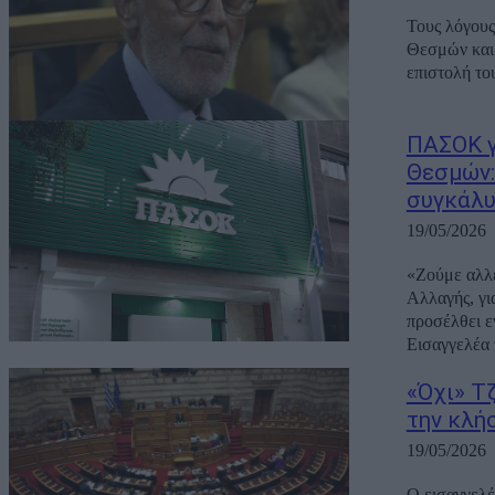
Τους λόγους
Θεσμών και 
επιστολή το
ΠΑΣΟΚ γ
Θεσμών:
συγκάλ
19/05/2026
«Ζούμε αλλ
Αλλαγής, γι
προσέλθει ε
Εισαγγελέα 
«Όχι» Τ
την κλή
19/05/2026
Ο εισαγγελέ