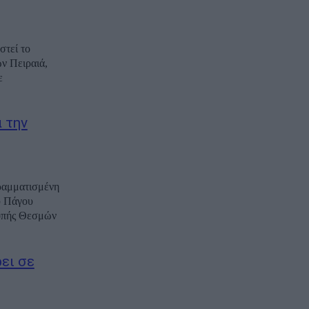
στεί το
ν Πειραιά,
ε
 την
ραμματισμένη
υ Πάγου
ροπής Θεσμών
ει σε