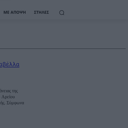
ΜΕ ΆΠΟΨΗ
ΣΤΉΛΕΣ
ζαβέλλα
νειας της
υ Αρείου
λής. Σύμφωνα