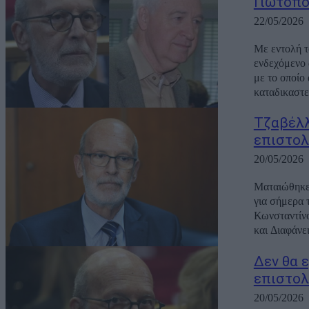
Γιωτόπο
22/05/2026
Με εντολή τ
ενδεχόμενο 
με το οποίο
καταδικαστεί
Τζαβέλλ
επιστολ
20/05/2026
Ματαιώθηκε 
για σήμερα 
Κωνσταντίνο
και Διαφάνει
Δεν θα 
επιστολ
20/05/2026