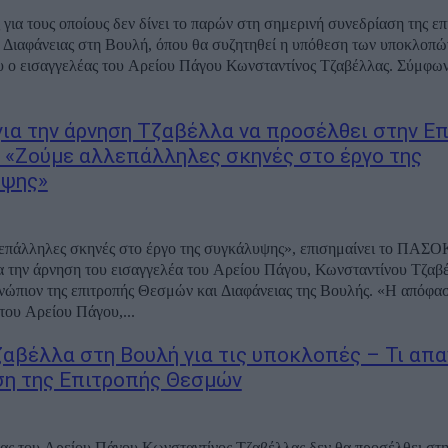
 για τους οποίους δεν δίνει το παρών στη σημερινή συνεδρίαση της επ
Διαφάνειας στη Βουλή, όπου θα συζητηθεί η υπόθεση των υποκλοπών
υ ο εισαγγελέας του Αρείου Πάγου Κωνσταντίνος Τζαβέλλας. Σύμφωνα
ια την άρνηση Τζαβέλλα να προσέλθει στην Ε
 «Ζούμε αλλεπάλληλες σκηνές στο έργο της
υψης»
επάλληλες σκηνές στο έργο της συγκάλυψης», επισημαίνει το ΠΑΣΟ
α την άρνηση του εισαγγελέα του Αρείου Πάγου, Κωνσταντίνου Τζαβέ
νώπιον της επιτροπής Θεσμών και Διαφάνειας της Βουλής. «Η απόφα
του Αρείου Πάγου,...
ζαβέλλα στη Βουλή για τις υποκλοπές – Τι απα
ση της Επιτροπής Θεσμών
ας του Αρείου Πάγου Κωνσταντίνος Τζαβέλλας δεν θα προσέλθει στ