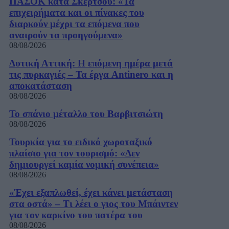
ΠΑΣΟΚ κατά Σκέρτσου: «Τα
επιχειρήματα και οι πίνακες του
διαρκούν μέχρι τα επόμενα που
αναιρούν τα προηγούμενα»
08/08/2026
Δυτική Αττική: Η επόμενη ημέρα μετά
τις πυρκαγιές – Τα έργα Antinero και η
αποκατάσταση
08/08/2026
Το σπάνιο μέταλλο του Βαρβιτσιώτη
08/08/2026
Τουρκία για το ειδικό χωροταξικό
πλαίσιο για τον τουρισμό: «Δεν
δημιουργεί καμία νομική συνέπεια»
08/08/2026
«Έχει εξαπλωθεί, έχει κάνει μετάσταση
στα οστά» – Τι λέει ο γιος του Μπάιντεν
για τον καρκίνο του πατέρα του
08/08/2026