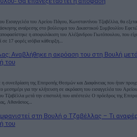
υλου- Θα επανεξεταστεί η απόφαση
ου Εισαγγελέα του Αρείου Πάγου, Κωνσταντίνου Τζαβέλλα, θα εξετα
άσκησης αναίρεσης στο βούλευμα του Δικαστικού Συμβουλίου Εφετώ
 αποφασίστηκε η αποφυλάκιση του Αλέξανδρου Γιωτόπουλου, που είχ
 σε 17 φορές ισόβια κάθειρξη...
ας: Αναβλήθηκε η ακρόαση του στη Βουλή μετά
ή του
η συνεδρίαση της Επιτροπής Θεσμών και Διαφάνειας που ήταν προγ
το μεσημέρι για την κλήτευση σε ακρόαση του εισαγγελέα του Αρείο
υ Τζαβέλλα μετά την επιστολή που απέστειλε Ο πρόεδρος της Επιτ
ας, Αθανάσιος...
εμφανιστεί στη Βουλή ο Τζαβέλλας – Τι αναφέρ
ή του