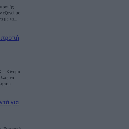
ιτροπής
 εξηγεί με
 με τα...
πιτροπή
Κ – Κίνημα
λλα, να
ση του
ντά για
ην Επιτροπή