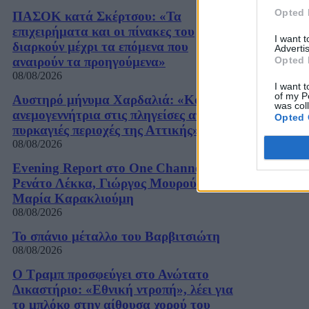
Opted 
ΠΑΣΟΚ κατά Σκέρτσου: «Τα
επιχειρήματα και οι πίνακες του
I want 
διαρκούν μέχρι τα επόμενα που
Advertis
Opted 
αναιρούν τα προηγούμενα»
08/08/2026
I want t
of my P
Αυστηρό μήνυμα Χαρδαλιά: «Καμία
was col
ανεμογεννήτρια στις πληγείσες από τις
Opted 
πυρκαγιές περιοχές της Αττικής»
08/08/2026
Evening Report στο One Channel:
Ρενάτο Λέκκα, Γιώργος Μουρούτης,
Μαρία Καρακλιούμη
08/08/2026
Το σπάνιο μέταλλο του Βαρβιτσιώτη
08/08/2026
Ο Τραμπ προσφεύγει στο Ανώτατο
Δικαστήριο: «Εθνική ντροπή», λέει για
το μπλόκο στην αίθουσα χορού του