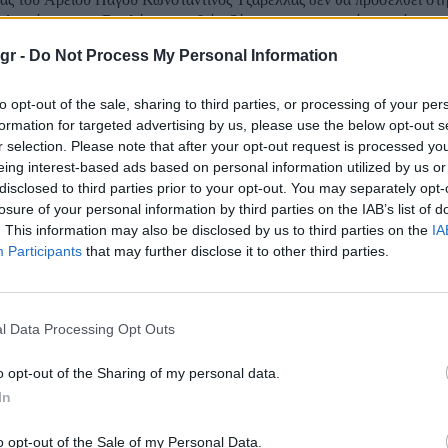
Διαφάνειας της Βουλής για τη διάταξή του να μην ανασύρει από το αρ
 τηλεφωνικών υποκλοπών και θα αποστείλει σχετική επιστολή επικα
gr -
Do Not Process My Personal Information
ές: Την Τετάρτη στην Επιτροπή Θεσμών και
to opt-out of the sale, sharing to third parties, or processing of your per
formation for targeted advertising by us, please use the below opt-out s
ιας Δεμίρης και Τζαβέλλας
r selection. Please note that after your opt-out request is processed y
eing interest-based ads based on personal information utilized by us or
disclosed to third parties prior to your opt-out. You may separately opt-
στην Επιτροπή Θεσμών και Διαφάνειας της Βουλής καλούνται την ερ
losure of your personal information by third parties on the IAB’s list of
Μαΐου 2026 ο διοικητής της Εθνικής Υπηρεσείας Πληροφοριών, Θεμι
. This information may also be disclosed by us to third parties on the
IA
ι ο εισαγγελέας του Αρείου Πάγου, Κωνσταντίνος Τζαβέλλας. Η ακρό
Participants
that may further disclose it to other third parties.
Δεμίρη για τις υποκλοπές...
l Data Processing Opt Outs
o opt-out of the Sharing of my personal data.
In
o opt-out of the Sale of my Personal Data.