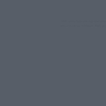
Μία ομάδα έμπειρων δημοσιογράφων
τους τίτλους των ειδήσεων. Μαζί μ
ΑΦΜ: 80
Μέτοχοι: Ζαχαρός Σταμάτης, Κουβαράς Γεώργιος, ΥΠ