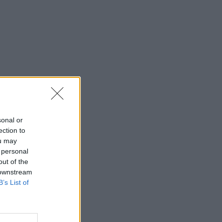
sonal or
ection to
ou may
 personal
out of the
 downstream
B’s List of