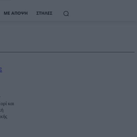
ΜΕ ΆΠΟΨΗ
ΣΤΉΛΕΣ
ε
ν
ορί και
κή
ικής