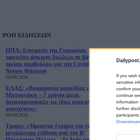
ΡΟΗ ΕΙΔΗΣΕΩΝ
ΗΠΑ: Επιτροπή της Γερουσίας
προτείνει άσκηση διώξεων σε βάρος του
Dailypost.
πρώην συμβούλου για την Covid,
Άντονι Φάουτσι
If you wish 
06/08/2026
sensitive in
ΕΛΑΣ: «Βιομηχανία κοροϊδίας από τον
confirm you
Μητσοτάκη – 7 χρόνια μετά,
continue se
ξαναπαρουσιάζει τις ίδιες ανεκπλήρωτες
information 
υποσχέσεις»
further disc
06/08/2026
participants
Downstream 
Τραμπ: «Ήμασταν έτοιμοι για τη
μεγαλύτερη επίθεση από τον Β’
Παγκόσμιο Πόλεμο – Το Ιράν μας