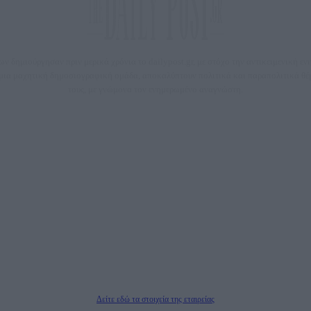
 δημιούργησαν πριν μερικά χρόνια το dailypost.gr, με στόχο την αντικειμενική ε
ε μια μαχητική δημοσιογραφική ομάδα, αποκαλύπτουν πολιτικά και παραπολιτικά 
τους, με γνώμονα τον ενημερωμένο αναγνώστη.
DAILYPOST.GR – ΤΑΥΤΌΤΗΤΑ
Ιδιοκτήτρια εταιρεία: «ΝΟΗΣΙΣ ΙΚΕ»
Έδρα: Δήμος Αμαρουσίου Αττικής, Αγ. Αθανασίου αρ. 21, Τ.Κ. 15125
1093076, Δ.Ο.Υ.: ΚΕΦΟΔΕ ΑΤΤΙΚΗΣ, E-mail: press@dailypost.gr, Τηλ. επικοινωνίας: 21
Νόμιμος Εκπρόσωπος: Ζαχαρός Σταμάτης
ΗΡΕΣΙΕΣ ΠΡΟΗΓΜΕΝΗΣ ΤΕΧΝΟΛΟΓΙΑΣ ΠΑΡΑΓΩΓΗΣ ΟΠΤΙΚΟΑΚΟΥΣΤΙΚΩΝ ΜΕΣΩΝ ΜΕ
Δικαιούχος του ονόματος τομέα (dailypost.gr): ΝΟΗΣΙΣ ΙΚΕ
Διευθυντής/Διαχειριστής: Ζαχαρός Σταμάτης
Διευθυντής Σύνταξης: Ρενάτο Λέκκα
Δείτε εδώ τα στοιχεία της εταιρείας