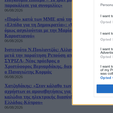
παρακάλεσε για συνομιλίες»
Persona
06/08/2026
I want t
«Πυρά» κατά των ΜΜΕ από την
Opted 
«Ελπίδα για τη Δημοκρατία»: «Όλοι
όμως ασχολούνται με την Μαρία
I want t
Καρυστιανού»
Opted 
06/08/2026
I want 
Ινστιτούτο Ν.Πουλαντζάς: Αλλαγές
Advertis
μετά την παραίτηση Ρεπούση από τον
Opted 
ΣΥΡΙΖΑ- Νέος πρόεδρος ο
Χριστόφορος Βερναρδάκης, διευθυντής
I want t
of my P
ο Παναγιώτης Κορμάς
was col
06/08/2026
Opted 
Χατζηδάκης: «Στον κάλαθο των
αχρήστων οι αμφισβητήσεις για το
καλώδιο της ηλεκτρικής διασύνδεσης
Ελλάδας-Κύπρου»
06/08/2026