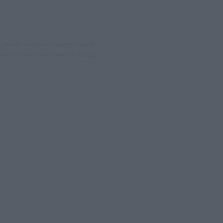
νημέρωση και την ανάλυση πίσω από
θέματα, γράφουν επωνύμως την άποψη
08066997
ΛΕΤΩΝ ΚΑΙ ΠΑΡΟΧΗΣ ΥΠΗΡΕΣΙΩΝ PLD PLUS ΑΝΩΝ ΕΤΑΙΡΙΑ