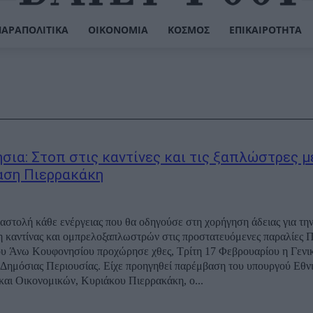
ΠΑΡΑΠΟΛΙΤΙΚΆ
ΟΙΚΟΝΟΜΊΑ
ΚΌΣΜΟΣ
ΕΠΙΚΑΙΡΌΤΗΤΑ
σια: Στοπ στις καντίνες και τις ξαπλώστρες μ
ση Πιερρακάκη
αστολή κάθε ενέργειας που θα οδηγούσε στη χορήγηση άδειας για τη
 καντίνας και ομπρελοξαπλωστρών στις προστατευόμενες παραλίες Π
ου Άνω Κουφονησίου προχώρησε χθες, Τρίτη 17 Φεβρουαρίου η Γενι
Δημόσιας Περιουσίας. Είχε προηγηθεί παρέμβαση του υπουργού Εθν
και Οικονομικών, Κυριάκου Πιερρακάκη, ο...