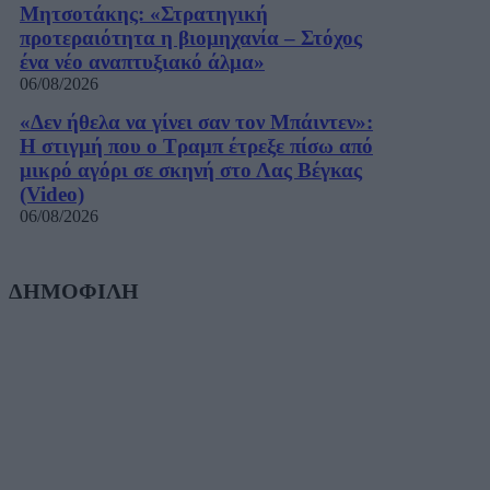
Μητσοτάκης: «Στρατηγική
προτεραιότητα η βιομηχανία – Στόχος
ένα νέο αναπτυξιακό άλμα»
06/08/2026
«Δεν ήθελα να γίνει σαν τον Μπάιντεν»:
Η στιγμή που ο Τραμπ έτρεξε πίσω από
μικρό αγόρι σε σκηνή στο Λας Βέγκας
(Video)
06/08/2026
ΔΗΜΟΦΙΛΗ