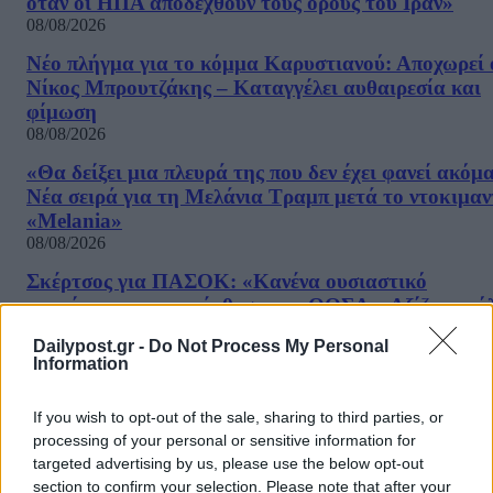
όταν οι ΗΠΑ αποδεχθούν τους όρους του Ιράν»
08/08/2026
Νέο πλήγμα για το κόμμα Καρυστιανού: Αποχωρεί 
Νίκος Μπρουτζάκης – Καταγγέλει αυθαιρεσία και
φίμωση
08/08/2026
«Θα δείξει μια πλευρά της που δεν έχει φανεί ακόμ
Νέα σειρά για τη Μελάνια Τραμπ μετά το ντοκιμαν
«Melania»
08/08/2026
Σκέρτσος για ΠΑΣΟΚ: «Κανένα ουσιαστικό
επιχείρημα για την έκθεση του ΟΟΣΑ – Αξίζουμε ό
καλύτερη αντιπολίτευση»
Dailypost.gr -
Do Not Process My Personal
08/08/2026
Information
Στις 2 Σεπτεμβρίου η παρουσίαση του οικονομικού
προγράμματος της ΕΛΑΣ – Τι περιλαμβάνει το σχέ
If you wish to opt-out of the sale, sharing to third parties, or
08/08/2026
processing of your personal or sensitive information for
targeted advertising by us, please use the below opt-out
Ξένος ήμην
section to confirm your selection. Please note that after your