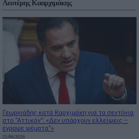
Λευτέρης Κααρχιμάκης
Γεωργιάδης κατά Καρχιμάκη για τα σεντόνια
στο “Αττικόν”: «Δεν υπάρχουν ελλείψεις –
έγραψε ψέματα”»
21/06/2026