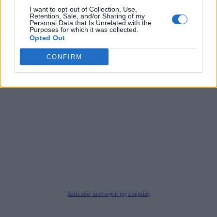
τους τίτλους των ειδήσεων. Μαζί με μια μαχητική δημοσιογραφική ομάδα,
I want to opt-out of Collection, Use,
αποκαλύπτουν πολιτικά και παραπολιτικά θέματα, γράφουν επωνύμως την
Retention, Sale, and/or Sharing of my
Personal Data that Is Unrelated with the
άποψη τους, με γνώμονα τον ενημερωμένο αναγνώστη.
Purposes for which it was collected.
Opted Out
CONFIRM
DAILYPOST.GR – ΤΑΥΤΌΤΗΤΑ
Ιδιοκτήτρια εταιρεία: «ΝΟΗΣΙΣ ΙΚΕ»
Έδρα: Δήμος Αμαρουσίου Αττικής, Αγ. Αθανασίου αρ. 21, Τ.Κ. 15125
ΑΦΜ: 801093076, Δ.Ο.Υ.: ΚΕΦΟΔΕ ΑΤΤΙΚΗΣ, E-mail: press@dailypost.gr, Τηλ.
επικοινωνίας: 2108066997
Νόμιμος Εκπρόσωπος: Ζαχαρός Σταμάτης
Μέτοχοι: Ζαχαρός Σταμάτης, Κουβαράς Γεώργιος, ΥΠΗΡΕΣΙΕΣ ΠΡΟΗΓΜΕΝΗΣ
ΤΕΧΝΟΛΟΓΙΑΣ ΠΑΡΑΓΩΓΗΣ ΟΠΤΙΚΟΑΚΟΥΣΤΙΚΩΝ ΜΕΣΩΝ ΜΕΛΕΤΩΝ ΚΑΙ
ΠΑΡΟΧΗΣ ΥΠΗΡΕΣΙΩΝ PLD PLUS ΑΝΩΝ ΕΤΑΙΡΙΑ
Δικαιούχος του ονόματος τομέα (dailypost.gr): ΝΟΗΣΙΣ ΙΚΕ
Διευθυντής/Διαχειριστής: Ζαχαρός Σταμάτης
Διευθυντής Σύνταξης: Ρενάτο Λέκκα
Δείτε εδώ τα στοιχεία της εταιρείας