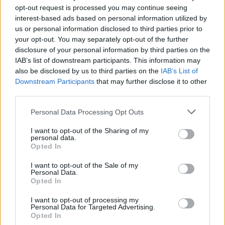
08/08/2026
opt-out request is processed you may continue seeing
ΔΗΜΟΦΙΛΗ
interest-based ads based on personal information utilized by
us or personal information disclosed to third parties prior to
Ποιοι γιορτάζουν σήμερα, 8 Αυγούστου
your opt-out. You may separately opt-out of the further
08/08/2026
disclosure of your personal information by third parties on the
IAB’s list of downstream participants. This information may
Ειδικό Χωροταξικό για τον Τουρισμό: Οι νέοι κανό
also be disclosed by us to third parties on the
IAB’s List of
για επενδύσεις και νησιά
Downstream Participants
that may further disclose it to other
08/08/2026
third parties.
Δυτική Αττική: Η επόμενη ημέρα μετά τις πυρκαγιέ
Personal Data Processing Opt Outs
Τα έργα Antinero και η αποκατάσταση
08/08/2026
I want to opt-out of the Sharing of my
personal data.
Ξένος ήμην
Opted In
08/08/2026
I want to opt-out of the Sale of my
Σκέρτσος για ΠΑΣΟΚ: «Κανένα ουσιαστικό
Personal Data.
επιχείρημα για την έκθεση του ΟΟΣΑ – Αξίζουμε ό
Opted In
καλύτερη αντιπολίτευση»
I want to opt-out of processing my
08/08/2026
Personal Data for Targeted Advertising.
Μία ομάδα έμπειρων δημοσιογράφων δημιούργησαν πριν μερικά χρόνια το
Opted In
dailypost.gr, με στόχο την αντικειμενική ενημέρωση και την ανάλυση πίσω από