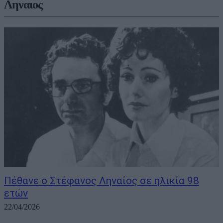
Ληναιος
Πέθανε ο Στέφανος Ληναίος σε ηλικία 98
ετών
22/04/2026