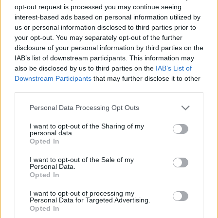
opt-out request is processed you may continue seeing
«Θα δείξει μια πλευρά της που δεν έχει φανεί ακόμ
interest-based ads based on personal information utilized by
Νέα σειρά για τη Μελάνια Τραμπ μετά το ντοκιμαν
us or personal information disclosed to third parties prior to
«Melania»
your opt-out. You may separately opt-out of the further
08/08/2026
disclosure of your personal information by third parties on the
IAB’s list of downstream participants. This information may
Σούπερ μάρκετ: Έρχονται νέες μειώσεις τιμών μέχρ
also be disclosed by us to third parties on the
IAB’s List of
και 7% για έως 1.100 κωδικούς προϊόντων»
Downstream Participants
that may further disclose it to other
08/08/2026
third parties.
Σκέρτσος για ΠΑΣΟΚ: «Κανένα ουσιαστικό
Personal Data Processing Opt Outs
επιχείρημα για την έκθεση του ΟΟΣΑ – Αξίζουμε ό
καλύτερη αντιπολίτευση»
I want to opt-out of the Sharing of my
08/08/2026
personal data.
Opted In
Ποιοι γιορτάζουν σήμερα, 8 Αυγούστου
08/08/2026
I want to opt-out of the Sale of my
Personal Data.
Στις 2 Σεπτεμβρίου η παρουσίαση του οικονομικού
Opted In
προγράμματος της ΕΛΑΣ – Τι περιλαμβάνει το σχέ
I want to opt-out of processing my
08/08/2026
Personal Data for Targeted Advertising.
Μία ομάδα έμπειρων δημοσιογράφων δημιούργησαν πριν μερικά χρόνια το
Opted In
dailypost.gr, με στόχο την αντικειμενική ενημέρωση και την ανάλυση πίσω από