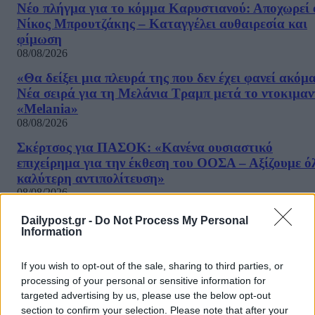
Νέο πλήγμα για το κόμμα Καρυστιανού: Αποχωρεί 
Νίκος Μπρουτζάκης – Καταγγέλει αυθαιρεσία και
φίμωση
08/08/2026
«Θα δείξει μια πλευρά της που δεν έχει φανεί ακόμ
Νέα σειρά για τη Μελάνια Τραμπ μετά το ντοκιμαν
«Melania»
08/08/2026
Σκέρτσος για ΠΑΣΟΚ: «Κανένα ουσιαστικό
επιχείρημα για την έκθεση του ΟΟΣΑ – Αξίζουμε ό
καλύτερη αντιπολίτευση»
08/08/2026
Στις 2 Σεπτεμβρίου η παρουσίαση του οικονομικού
Dailypost.gr -
Do Not Process My Personal
προγράμματος της ΕΛΑΣ – Τι περιλαμβάνει το σχέ
Information
08/08/2026
If you wish to opt-out of the sale, sharing to third parties, or
Ξένος ήμην
processing of your personal or sensitive information for
08/08/2026
targeted advertising by us, please use the below opt-out
ΔΗΜΟΦΙΛΗ
section to confirm your selection. Please note that after your