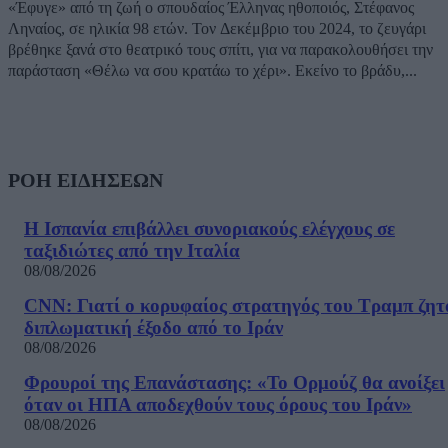
«Έφυγε» από τη ζωή ο σπουδαίος Έλληνας ηθοποιός, Στέφανος
Ληναίος, σε ηλικία 98 ετών. Τον Δεκέμβριο του 2024, το ζευγάρι
βρέθηκε ξανά στο θεατρικό τους σπίτι, για να παρακολουθήσει την
παράσταση «Θέλω να σου κρατάω το χέρι». Εκείνο το βράδυ,...
ΡΟΗ ΕΙΔΗΣΕΩΝ
Η Ισπανία επιβάλλει συνοριακούς ελέγχους σε
ταξιδιώτες από την Ιταλία
08/08/2026
CNN: Γιατί ο κορυφαίος στρατηγός του Τραμπ ζητ
διπλωματική έξοδο από το Ιράν
08/08/2026
Φρουροί της Επανάστασης: «Το Ορμούζ θα ανοίξει
όταν οι ΗΠΑ αποδεχθούν τους όρους του Ιράν»
08/08/2026