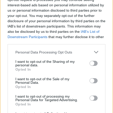
interest-based ads based on personal information utilized by
Υπόθεση Predator: Παραμένει στο αρχείο –
us or personal information disclosed to third parties prior to
Απορρίφθηκαν τα αιτήματα Σαμαρά και Σπίρτζη
your opt-out. You may separately opt-out of the further
07/08/2026
disclosure of your personal information by third parties on the
ΕΛΣΤΑΤ: Στο 3,4% υποχώρησε ο πληθωρισμός τον
IAB’s list of downstream participants. This information may
also be disclosed by us to third parties on the
IAB’s List of
Ιούλιο – Πού εντοπίζονται οι μεγαλύτερες μειώσεις
Downstream Participants
that may further disclose it to other
07/08/2026
third parties.
«Καμπάνα» 567 εκατ δολαρίων στη Meta για βλάβε
στην ψυχική υγεία των παιδιών
Personal Data Processing Opt Outs
07/08/2026
I want to opt-out of the Sharing of my
Έρευνα ΕΟΤ: Η Ελλάδα στις κορυφαίες επιλογές τ
personal data.
Opted In
Ευρωπαίων ταξιδιωτών
07/08/2026
I want to opt-out of the Sale of my
Personal Data.
Έκθεση του ΟΟΣΑ για την ελληνική οικονομία: Στ
Opted In
τελευταία θέση το εισόδημα των νοικοκυριών
07/08/2026
I want to opt-out of processing my
Personal Data for Targeted Advertising.
Μία ομάδα έμπειρων δημοσιογράφων δημιούργησαν πριν μερικά χρόνια το
Opted In
dailypost.gr, με στόχο την αντικειμενική ενημέρωση και την ανάλυση πίσω από
τους τίτλους των ειδήσεων. Μαζί με μια μαχητική δημοσιογραφική ομάδα,