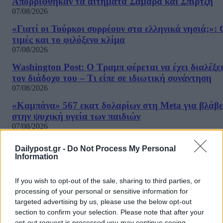
Απορρίφθηκαν τα αιτήματα Σαμαρά και Σπίρτζη
07/08/2026
«Γιατί οι Τούρκοι συρρέουν στα ελληνικά νησιά;»: 
τιμές και το φιλόξενο κλίμα
07/08/2026
Washington Post: Ο Τραμπ φέρεται να έχει διαλέξε
τον διάδοχο του – Τι είπε σε ιδιωτική συνάντηση
07/08/2026
«Καμπάνα» 567 εκατ δολαρίων στη Meta για βλάβε
στην ψυχική υγεία των παιδιών
07/08/2026
Η εφαρμογή «Οδύσσεια του Ομήρου» του Διαμαντ
Dailypost.gr -
Do Not Process My Personal
Καραναστάση στην κορυφή του ελληνικού App Sto
Information
07/08/2026
If you wish to opt-out of the sale, sharing to third parties, or
Τσίπρας: Στις 2 Σεπτεμβρίου στη Θεσσαλονίκη θα
processing of your personal or sensitive information for
παρουσιάσει το οικονομικό πρόγραμμα της ΕΛΑΣ
targeted advertising by us, please use the below opt-out
07/08/2026
ΔΗΜΟΦΙΛΗ
section to confirm your selection. Please note that after your
opt-out request is processed you may continue seeing