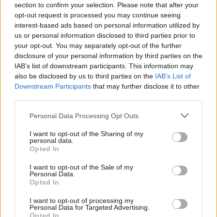
08/08/2026
section to confirm your selection. Please note that after your
ΔΗΜΟΦΙΛΗ
opt-out request is processed you may continue seeing
interest-based ads based on personal information utilized by
Evening Report στο One Channel: Ρενάτο Λέκκα,
us or personal information disclosed to third parties prior to
Γιώργος Μουρούτης, Μαρία Καρακλιούμη
your opt-out. You may separately opt-out of the further
08/08/2026
disclosure of your personal information by third parties on the
IAB’s list of downstream participants. This information may
Ειδικό Χωροταξικό για τον Τουρισμό: Οι νέοι κανό
also be disclosed by us to third parties on the
IAB’s List of
για επενδύσεις και νησιά
Downstream Participants
that may further disclose it to other
08/08/2026
third parties.
Νέο πλήγμα για το κόμμα Καρυστιανού: Αποχωρεί 
Personal Data Processing Opt Outs
Νίκος Μπρουτζάκης – Καταγγέλει αυθαιρεσία και
φίμωση
I want to opt-out of the Sharing of my
personal data.
08/08/2026
Opted In
Ξένος ήμην
I want to opt-out of the Sale of my
08/08/2026
Personal Data.
Opted In
Δυτική Αττική: Η επόμενη ημέρα μετά τις πυρκαγιέ
Τα έργα Antinero και η αποκατάσταση
I want to opt-out of processing my
08/08/2026
Personal Data for Targeted Advertising.
Μία ομάδα έμπειρων δημοσιογράφων δημιούργησαν πριν μερικά χρόνια το
Opted In