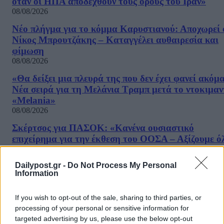
όταν οι ΗΠΑ αποδεχθούν τους όρους του Ιράν»
08/08/2026
Νέο πλήγμα για το κόμμα Καρυστιανού: Αποχωρεί 
Νίκος Μπρουτζάκης – Καταγγέλει αυθαιρεσία και
φίμωση
08/08/2026
«Θα δείξει μια πλευρά της που δεν έχει φανεί ακόμ
Νέα σειρά για τη Μελάνια Τραμπ μετά το ντοκιμαν
«Melania»
08/08/2026
Σκέρτσος για ΠΑΣΟΚ: «Κανένα ουσιαστικό
επιχείρημα για την έκθεση του ΟΟΣΑ – Αξίζουμε ό
καλύτερη αντιπολίτευση»
08/08/2026
Dailypost.gr -
Do Not Process My Personal
Information
Στις 2 Σεπτεμβρίου η παρουσίαση του οικονομικού
προγράμματος της ΕΛΑΣ – Τι περιλαμβάνει το σχέ
If you wish to opt-out of the sale, sharing to third parties, or
08/08/2026
processing of your personal or sensitive information for
Ξένος ήμην
targeted advertising by us, please use the below opt-out