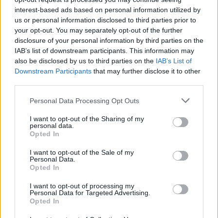
interest-based ads based on personal information utilized by
Ολική έκλειψη ηλίου: Πώς η Ευρώπη απειλείται με
us or personal information disclosed to third parties prior to
blackout
your opt-out. You may separately opt-out of the further
07/08/2026
disclosure of your personal information by third parties on the
«Γιατί οι Τούρκοι συρρέουν στα ελληνικά νησιά;»: 
IAB’s list of downstream participants. This information may
also be disclosed by us to third parties on the
IAB’s List of
τιμές και το φιλόξενο κλίμα
Downstream Participants
that may further disclose it to other
07/08/2026
third parties.
ΕΛΣΤΑΤ: Στο 3,4% υποχώρησε ο πληθωρισμός τον
Ιούλιο – Πού εντοπίζονται οι μεγαλύτερες μειώσεις
Personal Data Processing Opt Outs
07/08/2026
I want to opt-out of the Sharing of my
WSJ: Ο Πούτιν ενδέχεται να δοκιμάσει περιορισμέ
personal data.
Opted In
επίθεση σε χώρα του ΝΑΤΟ
07/08/2026
I want to opt-out of the Sale of my
Personal Data.
Τσίπρας: Στις 2 Σεπτεμβρίου στη Θεσσαλονίκη θα
Opted In
παρουσιάσει το οικονομικό πρόγραμμα της ΕΛΑΣ
07/08/2026
I want to opt-out of processing my
Personal Data for Targeted Advertising.
Μία ομάδα έμπειρων δημοσιογράφων δημιούργησαν πριν μερικά χρόνια το
Opted In
dailypost.gr, με στόχο την αντικειμενική ενημέρωση και την ανάλυση πίσω από
τους τίτλους των ειδήσεων. Μαζί με μια μαχητική δημοσιογραφική ομάδα,