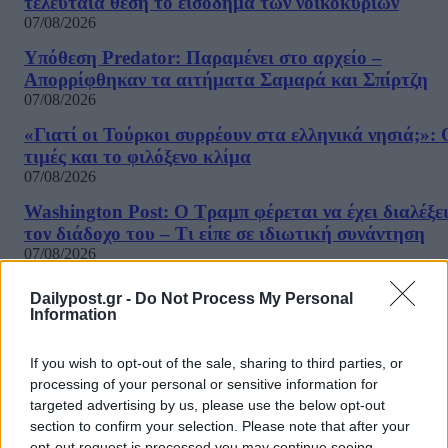
τελευταία θέση το εισόδημα των νοικοκυριών
07/08/2026
Υπόθεση Predator: Παραμένει στο αρχείο –
Απορρίφθηκαν τα αιτήματα Σαμαρά και Σπίρτζη
07/08/2026
«Γιατί οι Τούρκοι συρρέουν στα ελληνικά νησιά;»: 
τιμές και το φιλόξενο κλίμα
07/08/2026
Washington Post: Ο Τραμπ φέρεται να έχει διαλέξε
τον διάδοχο του – Τι είπε σε ιδιωτική συνάντηση
07/08/2026
«Καμπάνα» 567 εκατ δολαρίων στη Meta για βλάβε
Dailypost.gr -
Do Not Process My Personal
στην ψυχική υγεία των παιδιών
Information
07/08/2026
If you wish to opt-out of the sale, sharing to third parties, or
Η εφαρμογή «Οδύσσεια του Ομήρου» του Διαμαντ
processing of your personal or sensitive information for
Καραναστάση στην κορυφή του ελληνικού App Sto
targeted advertising by us, please use the below opt-out
07/08/2026
ΔΗΜΟΦΙΛΗ
section to confirm your selection. Please note that after your
opt-out request is processed you may continue seeing