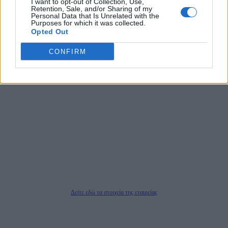
I want to opt-out of Collection, Use,
αποκαλύπτουν πολιτικά και παραπολιτικά θέματα, γράφουν επωνύμως την
Retention, Sale, and/or Sharing of my
άποψη τους, με γνώμονα τον ενημερωμένο αναγνώστη.
Personal Data that Is Unrelated with the
Purposes for which it was collected.
Opted Out
CONFIRM
DAILYPOST.GR – ΤΑΥΤΌΤΗΤΑ
Ιδιοκτήτρια εταιρεία: «ΝΟΗΣΙΣ ΙΚΕ»
Έδρα: Δήμος Αμαρουσίου Αττικής, Αγ. Αθανασίου αρ. 21, Τ.Κ. 15125
ΑΦΜ: 801093076, Δ.Ο.Υ.: ΚΕΦΟΔΕ ΑΤΤΙΚΗΣ, E-mail: press@dailypost.gr, Τηλ.
επικοινωνίας: 2108066997
Νόμιμος Εκπρόσωπος: Ζαχαρός Σταμάτης
Μέτοχοι: Ζαχαρός Σταμάτης, Κουβαράς Γεώργιος, ΥΠΗΡΕΣΙΕΣ ΠΡΟΗΓΜΕΝΗΣ
ΤΕΧΝΟΛΟΓΙΑΣ ΠΑΡΑΓΩΓΗΣ ΟΠΤΙΚΟΑΚΟΥΣΤΙΚΩΝ ΜΕΣΩΝ ΜΕΛΕΤΩΝ ΚΑΙ
ΠΑΡΟΧΗΣ ΥΠΗΡΕΣΙΩΝ PLD PLUS ΑΝΩΝ ΕΤΑΙΡΙΑ
Δικαιούχος του ονόματος τομέα (dailypost.gr): ΝΟΗΣΙΣ ΙΚΕ
Διευθυντής/Διαχειριστής: Ζαχαρός Σταμάτης
Διευθυντής Σύνταξης: Ρενάτο Λέκκα
Δείτε εδώ τα στοιχεία της εταιρείας