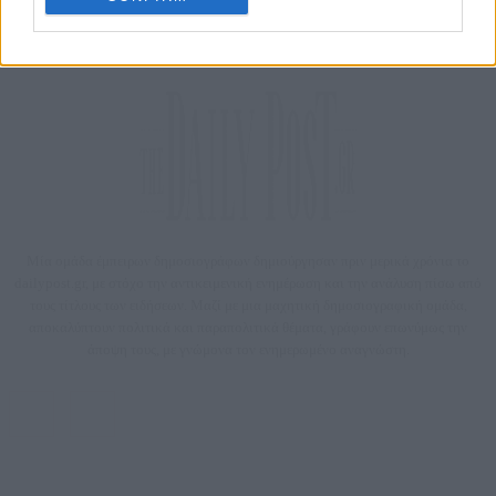
Μία ομάδα έμπειρων δημοσιογράφων δημιούργησαν πριν μερικά χρόνια το
dailypost.gr, με στόχο την αντικειμενική ενημέρωση και την ανάλυση πίσω από
τους τίτλους των ειδήσεων. Μαζί με μια μαχητική δημοσιογραφική ομάδα,
αποκαλύπτουν πολιτικά και παραπολιτικά θέματα, γράφουν επωνύμως την
άποψη τους, με γνώμονα τον ενημερωμένο αναγνώστη.
DAILYPOST.GR – ΤΑΥΤΌΤΗΤΑ