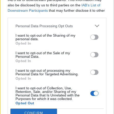
τελευταία θέση το εισόδημα των νοικοκυριών
also be disclosed by us to third parties on the
IAB’s List of
07/08/2026
Downstream Participants
that may further disclose it to other
Υπόθεση Predator: Παραμένει στο αρχείο –
third parties.
Απορρίφθηκαν τα αιτήματα Σαμαρά και Σπίρτζη
07/08/2026
Personal Data Processing Opt Outs
«Γιατί οι Τούρκοι συρρέουν στα ελληνικά νησιά;»: 
I want to opt-out of the Sharing of my
personal data.
τιμές και το φιλόξενο κλίμα
Opted In
07/08/2026
I want to opt-out of the Sale of my
Washington Post: Ο Τραμπ φέρεται να έχει διαλέξε
Personal Data.
τον διάδοχο του – Τι είπε σε ιδιωτική συνάντηση
Opted In
07/08/2026
I want to opt-out of processing my
«Καμπάνα» 567 εκατ δολαρίων στη Meta για βλάβε
Personal Data for Targeted Advertising.
Opted In
στην ψυχική υγεία των παιδιών
07/08/2026
I want to opt-out of Collection, Use,
Retention, Sale, and/or Sharing of my
Η εφαρμογή «Οδύσσεια του Ομήρου» του Διαμαντ
Personal Data that Is Unrelated with the
Καραναστάση στην κορυφή του ελληνικού App Sto
Purposes for which it was collected.
Opted Out
07/08/2026
ΔΗΜΟΦΙΛΗ
CONFIRM