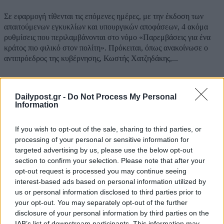
Σε εφαρμογή τίθενται τις επόμενες ημέρες, με την έκδοση των
απαιτούμενων εγκυκλίων και υπουργικών αποφάσεων, 4 ακόμα
ρυθμίσεις που περιλαμβάνονται στο νόμο «Παρεμβάσεις για ένα
κράτος πιο φιλικό στον πολίτη». Πρόκειται, όπως ανακοίνωσε ο
αντιπρόεδρος της κυβέρνησης, Κωστής Χατζηδάκης,...
Dailypost.gr -
Do Not Process My Personal
Information
ΡΟΗ ΕΙΔΗΣΕΩΝ
If you wish to opt-out of the sale, sharing to third parties, or
Τέλος Δημητριάδης και Ζούλας από τον ΣΚΑΙ, με
processing of your personal or sensitive information for
απόφαση Αλαφούζου
targeted advertising by us, please use the below opt-out
07/08/2026
section to confirm your selection. Please note that after your
opt-out request is processed you may continue seeing
ΕΛΣΤΑΤ: Στο 3,4% υποχώρησε ο πληθωρισμός τον
interest-based ads based on personal information utilized by
Ιούλιο – Πού εντοπίζονται οι μεγαλύτερες μειώσεις
us or personal information disclosed to third parties prior to
07/08/2026
your opt-out. You may separately opt-out of the further
disclosure of your personal information by third parties on the
Έκθεση του ΟΟΣΑ για την ελληνική οικονομία: Στ
IAB’s list of downstream participants. This information may