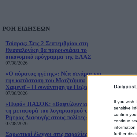
ΡΟΗ ΕΙΔΗΣΕΩΝ
Τσίπρας: Στις 2 Σεπτεμβρίου στη
Θεσσαλονίκη θα παρουσιάσει το
οικονομικό πρόγραμμα της ΕΛΑΣ
07/08/2026
«Ο αόρατος ηγέτης»: Νέα σενάρια για
την κατάσταση του Μοτζτάμπα
Χαμενεΐ – Η συνάντηση με Πεζεσκιάν
Dailypost.
07/08/2026
If you wish 
«Πυρά» ΠΑΣΟΚ: «Βαφτίζουν επιτυχία
sensitive in
τη μεταφορά του λογαριασμού της
confirm you
Ρήτρας Διαφυγής στους πολίτες»
continue se
07/08/2026
information 
Σαρωτικοί έλεγχοι στις παραλίες – Οι
further disc