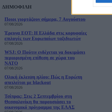
ΔΗΜΟΦΙΛΗ
Ποιοι γιορτάζουν σήμερα, 7 Αυγούστου
07/08/2026
Έρευνα ΕΟΤ: Η Ελλάδα στις κορυφαίες
επιλογές των Ευρωπαίων ταξιδιωτών
07/08/2026
WSJ: Ο Πούτιν ενδέχεται να δοκιμάσει
περιορισμένη επίθεση σε χώρα του
ΝΑΤΟ
07/08/2026
Ολική έκλειψη ηλίου: Πώς η Ευρώπη
απειλείται με blackout
07/08/2026
Τσίπρας: Στις 2 Σεπτεμβρίου στη
Θεσσαλονίκη θα παρουσιάσει το
οικονομικό πρόγραμμα της ΕΛΑΣ