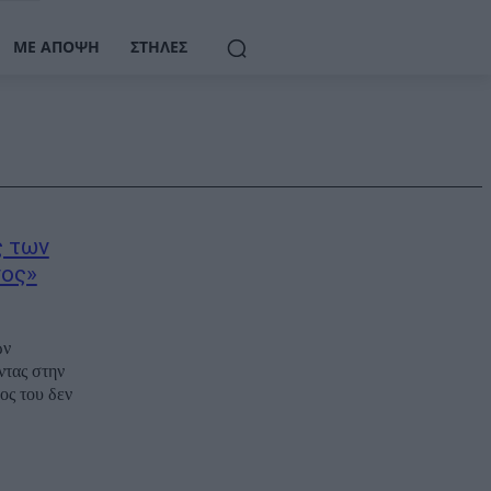
ΜΕ ΆΠΟΨΗ
ΣΤΉΛΕΣ
ς των
νος»
ων
ντας στην
ος του δεν