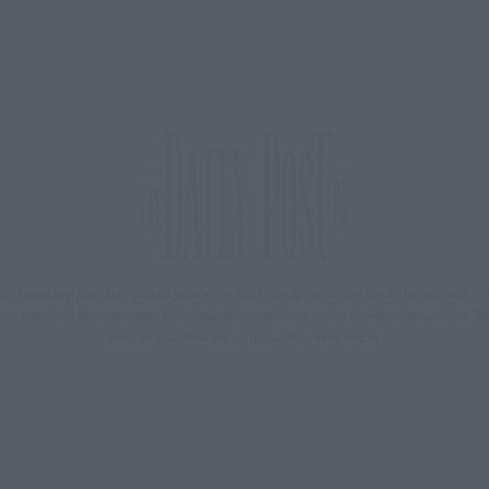
 δημιούργησαν πριν μερικά χρόνια το dailypost.gr, με στόχο την αντικειμενική ε
ε μια μαχητική δημοσιογραφική ομάδα, αποκαλύπτουν πολιτικά και παραπολιτικά 
τους, με γνώμονα τον ενημερωμένο αναγνώστη.
DAILYPOST.GR – ΤΑΥΤΌΤΗΤΑ