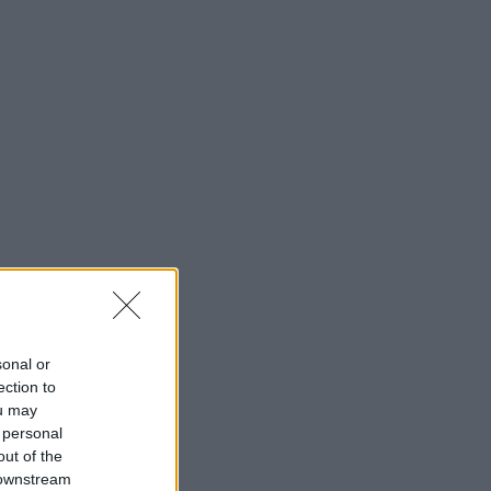
sonal or
ection to
ou may
 personal
out of the
 downstream