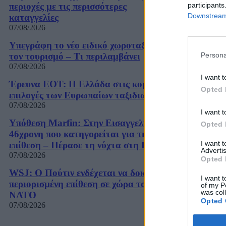
participants
περιοχές με τις περισσότερες
Downstream 
καταγγελίες
07/08/2026
Υπεγράφη το νέο ειδικό χωροταξικό για
Persona
τον τουρισμό – Τι περιλαμβάνει
07/08/2026
I want t
Έρευνα ΕΟΤ: Η Ελλάδα στις κορυφαίες
Opted 
επιλογές των Ευρωπαίων ταξιδιωτών
07/08/2026
I want t
Υπόθεση Marfin: Στην Εισαγγελία η
Opted 
46χρονη που κατηγορείται για την
I want 
επίθεση – Πέρασε τη νύχτα στη ΓΑΔΑ
Advertis
07/08/2026
Opted 
WSJ: Ο Πούτιν ενδέχεται να δοκιμάσει
I want t
περιορισμένη επίθεση σε χώρα του
of my P
was col
ΝΑΤΟ
Opted 
07/08/2026