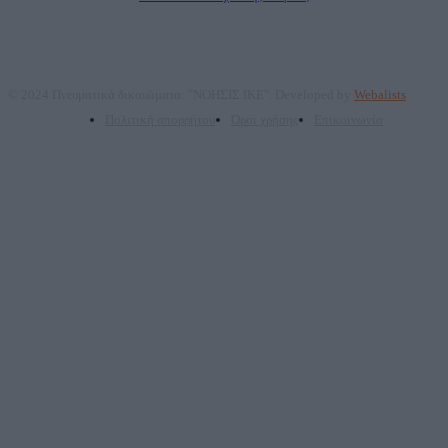
© 2024 Πνευματικά δικαιώματα: "ΝΟΗΣΙΣ ΙΚΕ". Developed by
Webalists
Πολιτική απορρήτου
Όροι χρήσης
Επικοινωνία