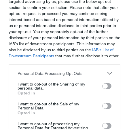
Τριαντόπουλος
targeted advertising by us, please use the below opt-out
09/08/2026
section to confirm your selection. Please note that after your
ΔΗΜΟΦΙΛΗ
opt-out request is processed you may continue seeing
interest-based ads based on personal information utilized by
us or personal information disclosed to third parties prior to
Βρετανία: Σχέδιο για βασιλική κηδεία του Άντριου
your opt-out. You may separately opt-out of the further
παρά το σκάνδαλο – Έντονες αντιδράσεις
disclosure of your personal information by third parties on the
09/08/2026
IAB’s list of downstream participants. This information may
Ιός Δυτικού Νείλου: Η Αττική στο επίκεντρο των
also be disclosed by us to third parties on the
IAB’s List of
κρουσμάτων – Τι να προσέξετε
Downstream Participants
that may further disclose it to other
09/08/2026
third parties.
Τουρνάς: «Πάνω από 400 πυρκαγιές σε ένα 10ήμερ
Personal Data Processing Opt Outs
-Από αμέλεια το 90% των πυρκαγιών», το «Plan B
στην Αττικοβοιωτία
I want to opt-out of the Sharing of my
personal data.
09/08/2026
Opted In
Ποιοι γιορτάζουν σήμερα 9 Αυγούστου
I want to opt-out of the Sale of my
09/08/2026
Personal Data.
Opted In
Δεύτερη πηγή εισοδήματος για τους επαγγελματίες
ψαράδες ο αλιευτικός τουρισμός
I want to opt-out of processing my
Personal Data for Targeted Advertising.
09/08/2026