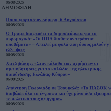
06/08/2026
ΔΗΜΟΦΙΛΗ
Ποιοι γιορτάζουν σήμερα, 6 Αυγούστου
06/08/2026
Ο Τραμπ διαψεύδει τα δημοσιεύματα για τα
πυρομαχικά: «Οι ΗΠΑ διαθέτουν τεράστια
αποθέματα» – Απειλεί με φυλάκιση όσους μιλούν γ
ελλείψεις
06/08/2026
Χατζηδάκης: «Στον κάλαθο των αχρήστων οι
αμφισβητήσεις για το καλώδιο της ηλεκτρικής
διασύνδεσης Ελλάδας-Κύπρου»
06/08/2026
Απάντηση Γεωργιάδη σε Τσουκαλά: «Το ΠΑΣΟΚ ν
διαβάσει όλα τα έγγραφα και όχι μόνο όσα εξυπηρε
το πολιτικό τους αφήγημα»
06/08/2026