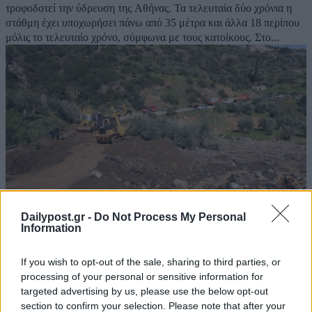
τροφοδοτεί την ύδρευση της Αθήνας. Τα τελευταία δύο χρόνια η
στάθμη έχει υποχωρήσει πάνω από 35 μέτρα και άλλα 18 περίπου
μόλις το τελευταίο χρόνο, σύμφωνα με τους κατοίκους. Στο...
Dailypost.gr -
Do Not Process My Personal
Information
Meteo: Δορυφόρος δείχνει την μεγάλη
If you wish to opt-out of the sale, sharing to third parties, or
μείωση της έκτασης της λίμνης του Μόρνου
processing of your personal or sensitive information for
targeted advertising by us, please use the below opt-out
27/08/2024
section to confirm your selection. Please note that after your