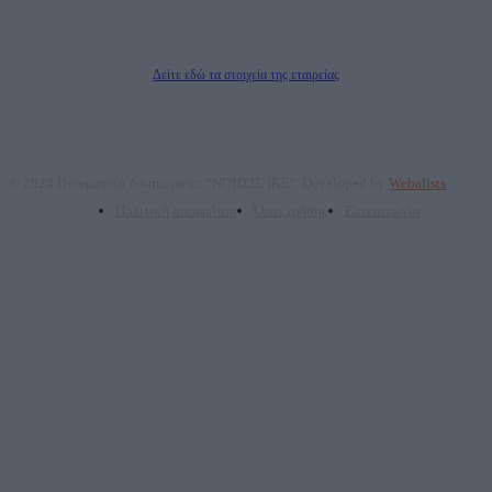
ΠΑΡΟΧΗΣ ΥΠΗΡΕΣΙΩΝ PLD PLUS ΑΝΩΝ ΕΤΑΙΡΙΑ
Δικαιούχος του ονόματος τομέα (dailypost.gr): ΝΟΗΣΙΣ ΙΚΕ
Διευθυντής/Διαχειριστής: Ζαχαρός Σταμάτης
Διευθυντής Σύνταξης: Ρενάτο Λέκκα
Δείτε εδώ τα στοιχεία της εταιρείας
© 2024 Πνευματικά δικαιώματα: "ΝΟΗΣΙΣ ΙΚΕ". Developed by
Webalists
Πολιτική απορρήτου
Όροι χρήσης
Επικοινωνία