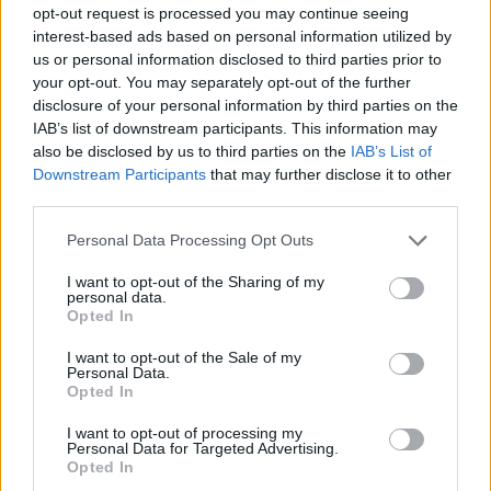
opt-out request is processed you may continue seeing
Μείωση της έκτασης της τεχνητής λίμνης του Μόρνου παρατηρείται
interest-based ads based on personal information utilized by
τους τελευταίους μήνες λόγω της απουσίας βροχών, των υψηλών
us or personal information disclosed to third parties prior to
θερμοκρασιών αλλά και ως αποτέλεσμα του πολύ ήπιου χειμώνα
your opt-out. You may separately opt-out of the further
με τις περιορισμένες χιονοπτώσεις στα ορεινά. Αυτό αναφέρει σε
disclosure of your personal information by third parties on the
άρθρο του το meteo.gr...
IAB’s list of downstream participants. This information may
also be disclosed by us to third parties on the
IAB’s List of
Downstream Participants
that may further disclose it to other
third parties.
ΡΟΗ ΕΙΔΗΣΕΩΝ
Personal Data Processing Opt Outs
Χατζηδάκης: «Στον κάλαθο των αχρήστων οι
I want to opt-out of the Sharing of my
personal data.
αμφισβητήσεις για το καλώδιο της ηλεκτρικής
Opted In
διασύνδεσης Ελλάδας-Κύπρου»
06/08/2026
I want to opt-out of the Sale of my
Personal Data.
Μητσοτάκης: «Στρατηγική προτεραιότητα η
Opted In
βιομηχανία – Στόχος ένα νέο αναπτυξιακό άλμα»
I want to opt-out of processing my
06/08/2026
Personal Data for Targeted Advertising.
Opted In
«Δεν ήθελα να γίνει σαν τον Μπάιντεν»: Η στιγμή π