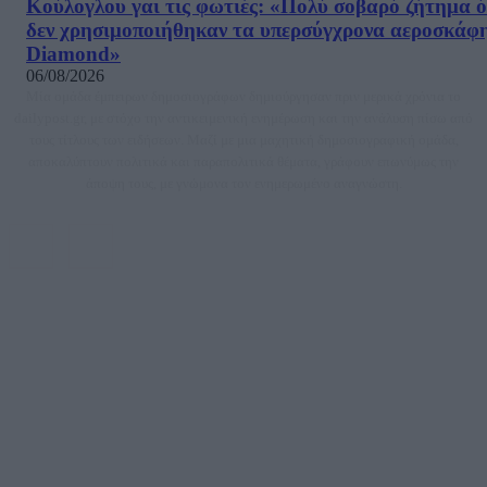
Κούλογλου γαι τις φωτιές: «Πολύ σοβαρό ζήτημα ό
δεν χρησιμοποιήθηκαν τα υπερσύγχρονα αεροσκάφ
Diamond»
06/08/2026
Μία ομάδα έμπειρων δημοσιογράφων δημιούργησαν πριν μερικά χρόνια το
dailypost.gr, με στόχο την αντικειμενική ενημέρωση και την ανάλυση πίσω από
τους τίτλους των ειδήσεων. Μαζί με μια μαχητική δημοσιογραφική ομάδα,
αποκαλύπτουν πολιτικά και παραπολιτικά θέματα, γράφουν επωνύμως την
άποψη τους, με γνώμονα τον ενημερωμένο αναγνώστη.
DAILYPOST.GR – ΤΑΥΤΌΤΗΤΑ
Ιδιοκτήτρια εταιρεία: «ΝΟΗΣΙΣ ΙΚΕ»
Έδρα: Δήμος Αμαρουσίου Αττικής, Αγ. Αθανασίου αρ. 21, Τ.Κ. 15125
ΑΦΜ: 801093076, Δ.Ο.Υ.: ΚΕΦΟΔΕ ΑΤΤΙΚΗΣ, E-mail: press@dailypost.gr, Τηλ.
επικοινωνίας: 2108066997
Νόμιμος Εκπρόσωπος: Ζαχαρός Σταμάτης
Μέτοχοι: Ζαχαρός Σταμάτης, Κουβαράς Γεώργιος, ΥΠΗΡΕΣΙΕΣ ΠΡΟΗΓΜΕΝΗΣ
ΤΕΧΝΟΛΟΓΙΑΣ ΠΑΡΑΓΩΓΗΣ ΟΠΤΙΚΟΑΚΟΥΣΤΙΚΩΝ ΜΕΣΩΝ ΜΕΛΕΤΩΝ ΚΑΙ