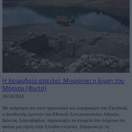
H λειψυδρία απειλεί: Μικραίνει η λίμνη του
Μόρνου (Φωτο)
30/10/2024
Με ανάρτηση του στον προσωπικό του λογαριασμό στο Facebook,
o διευθυντής ερευνών του Εθνικού Αστεροσκοπείου Αθηνών,
Κώστας Λαγουβάρδος, παρουσιάζει τα στοιχεία που δείχνουν ότι
ακόμα μια λίμνη στην Ελλάδα στερεύει. Σύμφωνα με τις