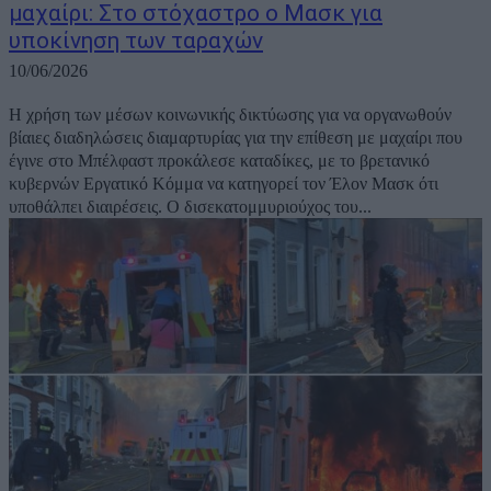
μαχαίρι: Στο στόχαστρο ο Μασκ για
υποκίνηση των ταραχών
10/06/2026
Η χρήση των μέσων κοινωνικής δικτύωσης για να οργανωθούν
βίαιες διαδηλώσεις διαμαρτυρίας για την επίθεση με μαχαίρι που
έγινε στο Μπέλφαστ προκάλεσε καταδίκες, με το βρετανικό
κυβερνών Εργατικό Κόμμα να κατηγορεί τον Έλον Μασκ ότι
υποθάλπει διαιρέσεις. Ο δισεκατομμυριούχος του...