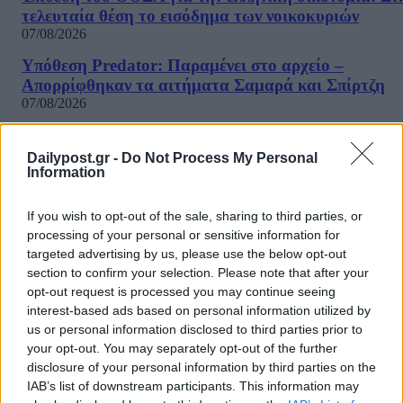
τελευταία θέση το εισόδημα των νοικοκυριών
07/08/2026
Υπόθεση Predator: Παραμένει στο αρχείο –
Απορρίφθηκαν τα αιτήματα Σαμαρά και Σπίρτζη
07/08/2026
«Γιατί οι Τούρκοι συρρέουν στα ελληνικά νησιά;»: 
τιμές και το φιλόξενο κλίμα
Dailypost.gr -
Do Not Process My Personal
07/08/2026
Information
Washington Post: Ο Τραμπ φέρεται να έχει διαλέξε
If you wish to opt-out of the sale, sharing to third parties, or
τον διάδοχο του – Τι είπε σε ιδιωτική συνάντηση
processing of your personal or sensitive information for
07/08/2026
targeted advertising by us, please use the below opt-out
«Καμπάνα» 567 εκατ δολαρίων στη Meta για βλάβε
section to confirm your selection. Please note that after your
στην ψυχική υγεία των παιδιών
opt-out request is processed you may continue seeing
07/08/2026
interest-based ads based on personal information utilized by
us or personal information disclosed to third parties prior to
Η εφαρμογή «Οδύσσεια του Ομήρου» του Διαμαντ
your opt-out. You may separately opt-out of the further
Καραναστάση στην κορυφή του ελληνικού App Sto
disclosure of your personal information by third parties on the
07/08/2026
IAB’s list of downstream participants. This information may