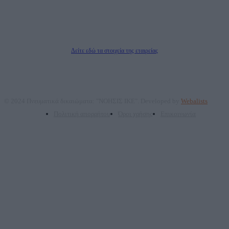
Μέτοχοι: Ζαχαρός Σταμάτης, Κουβαράς Γεώργιος, ΥΠΗΡΕΣΙΕΣ ΠΡΟΗΓΜΕΝΗΣ
ΤΕΧΝΟΛΟΓΙΑΣ ΠΑΡΑΓΩΓΗΣ ΟΠΤΙΚΟΑΚΟΥΣΤΙΚΩΝ ΜΕΣΩΝ ΜΕΛΕΤΩΝ ΚΑΙ
ΠΑΡΟΧΗΣ ΥΠΗΡΕΣΙΩΝ PLD PLUS ΑΝΩΝ ΕΤΑΙΡΙΑ
Δικαιούχος του ονόματος τομέα (dailypost.gr): ΝΟΗΣΙΣ ΙΚΕ
Διευθυντής/Διαχειριστής: Ζαχαρός Σταμάτης
Διευθυντής Σύνταξης: Ρενάτο Λέκκα
Δείτε εδώ τα στοιχεία της εταιρείας
© 2024 Πνευματικά δικαιώματα: "ΝΟΗΣΙΣ ΙΚΕ". Developed by
Webalists
Πολιτική απορρήτου
Όροι χρήσης
Επικοινωνία