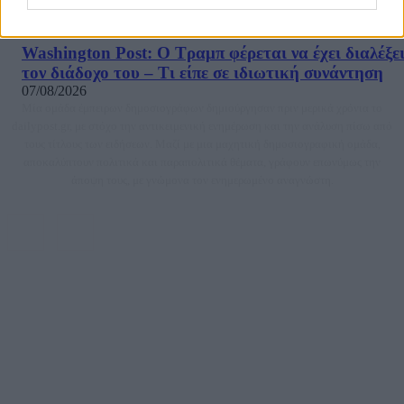
περισσότερες καταγγελίες
07/08/2026
Washington Post: Ο Τραμπ φέρεται να έχει διαλέξε
τον διάδοχο του – Τι είπε σε ιδιωτική συνάντηση
07/08/2026
Μία ομάδα έμπειρων δημοσιογράφων δημιούργησαν πριν μερικά χρόνια το
dailypost.gr, με στόχο την αντικειμενική ενημέρωση και την ανάλυση πίσω από
τους τίτλους των ειδήσεων. Μαζί με μια μαχητική δημοσιογραφική ομάδα,
αποκαλύπτουν πολιτικά και παραπολιτικά θέματα, γράφουν επωνύμως την
άποψη τους, με γνώμονα τον ενημερωμένο αναγνώστη.
DAILYPOST.GR – ΤΑΥΤΌΤΗΤΑ
Ιδιοκτήτρια εταιρεία: «ΝΟΗΣΙΣ ΙΚΕ»
Έδρα: Δήμος Αμαρουσίου Αττικής, Αγ. Αθανασίου αρ. 21, Τ.Κ. 15125
ΑΦΜ: 801093076, Δ.Ο.Υ.: ΚΕΦΟΔΕ ΑΤΤΙΚΗΣ, E-mail: press@dailypost.gr, Τηλ.
επικοινωνίας: 2108066997
Νόμιμος Εκπρόσωπος: Ζαχαρός Σταμάτης