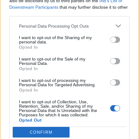
also be disclosed by us to third parties on the
IAB’s List of
Τσίπρας: Στις 2 Σεπτεμβρίου στη Θεσσαλονίκη θα
Downstream Participants
that may further disclose it to other
παρουσιάσει το οικονομικό πρόγραμμα της ΕΛΑΣ
third parties.
07/08/2026
Personal Data Processing Opt Outs
«Ο αόρατος ηγέτης»: Νέα σενάρια για την κατάστ
του Μοτζτάμπα Χαμενεΐ – Η συνάντηση με Πεζεσκ
I want to opt-out of the Sharing of my
07/08/2026
personal data.
ΔΗΜΟΦΙΛΗ
Opted In
I want to opt-out of the Sale of my
«Καμπάνα» 567 εκατ δολαρίων στη Meta για βλάβε
Personal Data.
στην ψυχική υγεία των παιδιών
Opted In
07/08/2026
I want to opt-out of processing my
Μπακογιάννη για πρόωρες εκλογές: «Το σύμπαν έχε
Personal Data for Targeted Advertising.
Opted In
πλέον εμπεδώσει πως δεν υπάρχει τέτοιο θέμα»
07/08/2026
I want to opt-out of Collection, Use,
Retention, Sale, and/or Sharing of my
Έρευνα ΕΟΤ: Η Ελλάδα στις κορυφαίες επιλογές τ
Personal Data that Is Unrelated with the
Purposes for which it was collected.
Ευρωπαίων ταξιδιωτών
Opted Out
07/08/2026
CONFIRM
Σαρωτικοί έλεγχοι στις παραλίες – Οι περιοχές με τ