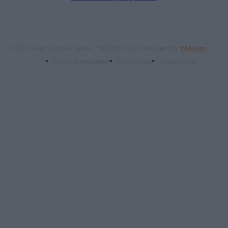
© 2024 Πνευματικά δικαιώματα: "ΝΟΗΣΙΣ ΙΚΕ". Developed by
Webalists
Πολιτική απορρήτου
Όροι χρήσης
Επικοινωνία