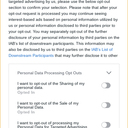
ΔΗΜΟΦΙΛΗ
targeted advertising by us, please use the below opt-out
section to confirm your selection. Please note that after your
opt-out request is processed you may continue seeing
Συνεχίζεται το μπρα ντε φερ για τα Στενά του Ορμο
interest-based ads based on personal information utilized by
Το Ιράν επιμένει στο κλείσιμο – «Είναι σαν παρτίδα
us or personal information disclosed to third parties prior to
σκακιού», λέει ο Τραμπ
your opt-out. You may separately opt-out of the further
10/08/2026
disclosure of your personal information by third parties on the
Τσίπρας για χρηματοδότηση της ΕΛΑΣ: «Θα είναι 
IAB’s list of downstream participants. This information may
πιο διαφανές κόμμα στην ελληνική πολιτική ζωή»
also be disclosed by us to third parties on the
IAB’s List of
10/08/2026
Downstream Participants
that may further disclose it to other
third parties.
Πέθανε ο συγγραφέας, Στέλιος Ράμφος σε ηλικία 8
ετών
Personal Data Processing Opt Outs
10/08/2026
I want to opt-out of the Sharing of my
Ιράν για την αμυντική συμφωνία Πακιστάν, Τουρκί
personal data.
Opted In
και Σαουδικής Αραβίας: «Μεταβολή της αντίληψη
απέναντι στις ΗΠΑ»
I want to opt-out of the Sale of my
10/08/2026
Personal Data.
Opted In
«Αναγκαία προσωρινή λύση η συλλογική ηγεσία» λέ
με νόημα ο Πολάκης
I want to opt-out of processing my
Personal Data for Targeted Advertising.
10/08/2026