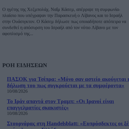
Ο ηγέτης της Χεζμπολάχ, Ναΐμ Κάσεμ, απέρριψε τη συμφωνία-
πλαίσιο που υπέγραψαν την Παρασκευή ο Λίβανος και το Ισραήλ
στην Ουάσιγκτον. Ο Κάσεμ δήλωσε πως οποιαδήποτε απόπειρα να
συνδεθεί η απόσυρση του Ισραήλ από τον νότιο Λίβανο με τον
αφοπλισμό της...
ΡΟΗ ΕΙΔΗΣΕΩΝ
ΠΑΣΟΚ για Τσίπρα: «Μόνο σαν αστείο ακούγεται 
δήλωση του πως συγκρούεται με τα συμφέροντα»
10/08/2026
Το Ιράν απαντά στον Τραμπ: «Οι Ιρανοί είναι
επαγγελματίες σκακιστές»
10/08/2026
Στουρνάρας στη Handelsblatt: «Ευπρόσδεκτες οι ξέ