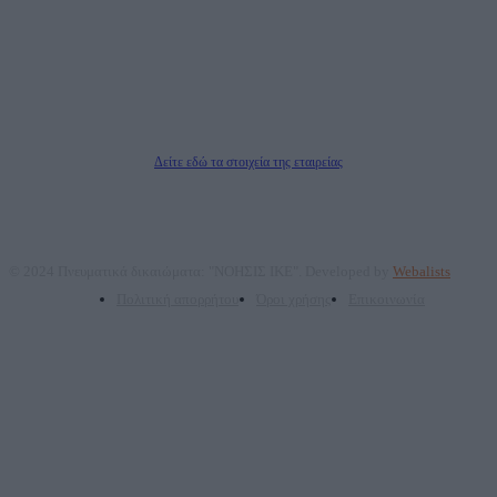
ΑΦΜ: 801093076, Δ.Ο.Υ.: ΚΕΦΟΔΕ ΑΤΤΙΚΗΣ, E-mail: press@dailypost.gr, Τηλ.
επικοινωνίας: 2108066997
Νόμιμος Εκπρόσωπος: Ζαχαρός Σταμάτης
Μέτοχοι: Ζαχαρός Σταμάτης, Κουβαράς Γεώργιος, ΥΠΗΡΕΣΙΕΣ ΠΡΟΗΓΜΕΝΗΣ
ΤΕΧΝΟΛΟΓΙΑΣ ΠΑΡΑΓΩΓΗΣ ΟΠΤΙΚΟΑΚΟΥΣΤΙΚΩΝ ΜΕΣΩΝ ΜΕΛΕΤΩΝ ΚΑΙ
ΠΑΡΟΧΗΣ ΥΠΗΡΕΣΙΩΝ PLD PLUS ΑΝΩΝ ΕΤΑΙΡΙΑ
Δικαιούχος του ονόματος τομέα (dailypost.gr): ΝΟΗΣΙΣ ΙΚΕ
Διευθυντής/Διαχειριστής: Ζαχαρός Σταμάτης
Διευθυντής Σύνταξης: Ρενάτο Λέκκα
Δείτε εδώ τα στοιχεία της εταιρείας
© 2024 Πνευματικά δικαιώματα: "ΝΟΗΣΙΣ ΙΚΕ". Developed by
Webalists
Πολιτική απορρήτου
Όροι χρήσης
Επικοινωνία