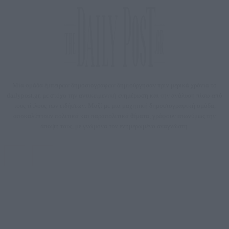
Μία ομάδα έμπειρων δημοσιογράφων δημιούργησαν πριν μερικά χρόνια το
dailypost.gr, με στόχο την αντικειμενική ενημέρωση και την ανάλυση πίσω από
τους τίτλους των ειδήσεων. Μαζί με μια μαχητική δημοσιογραφική ομάδα,
αποκαλύπτουν πολιτικά και παραπολιτικά θέματα, γράφουν επωνύμως την
άποψη τους, με γνώμονα τον ενημερωμένο αναγνώστη.
DAILYPOST.GR – ΤΑΥΤΌΤΗΤΑ
Ιδιοκτήτρια εταιρεία: «ΝΟΗΣΙΣ ΙΚΕ»
Έδρα: Δήμος Αμαρουσίου Αττικής, Αγ. Αθανασίου αρ. 21, Τ.Κ. 15125