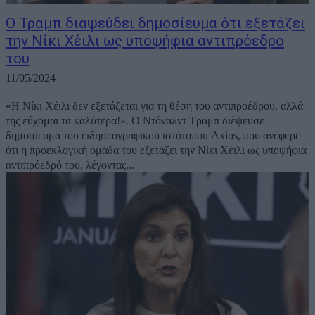
O Τραμπ διαψεύδει δημοσίευμα ότι εξετάζει
την Νίκι Χέιλι ως υποψήφια αντιπρόεδρο
του
11/05/2024
«Η Νίκι Χέιλι δεν εξετάζεται για τη θέση του αντιπροέδρου, αλλά
της εύχομαι τα καλύτερα!». Ο Ντόναλντ Τραμπ διέψευσε
δημοσίευμα του ειδησεογραφικού ιστότοπου Axios, που ανέφερε
ότι η προεκλογική ομάδα του εξετάζει την Νίκι Χέιλι ως υποψήφια
αντιπρόεδρό του, λέγοντας...