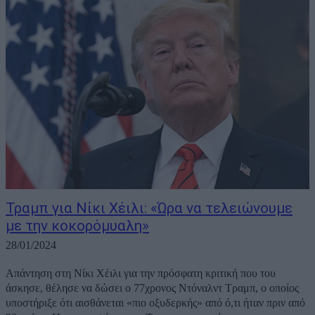
Τραμπ για Νίκι Χέιλι: «Ώρα να τελειώνουμε
με την κοκορόμυαλη»
28/01/2024
Aπάντηση στη Νίκι Χέιλι για την πρόσφατη κριτική που του
άσκησε, θέλησε να δώσει ο 77χρονος Ντόναλντ Τραμπ, ο οποίος
υποστήριξε ότι αισθάνεται «πιο οξυδερκής» από ό,τι ήταν πριν από