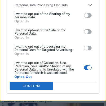
Personal Data Processing Opt Outs
I want to opt-out of the Sharing of my
personal data.
Opted In
I want to opt-out of the Sale of my
Personal Data.
Opted In
I want to opt-out of processing my
Personal Data for Targeted Advertising.
Opted In
ΗΠΑ: Ο Τραμπ έτοιμος να βγάλει νοκ-άουτ
I want to opt-out of Collection, Use,
την Χέιλι στις σημερινές αναμετρήσεις
Retention, Sale, and/or Sharing of my
Personal Data that Is Unrelated with the
05/03/2024
Purposes for which it was collected.
Opted Out
Μάχη για προεδρικό χρίσμα του Ρεμπουμπλικανικού Κόμματος θα
δώσει σήμερα ο Ντόναλντ Τραμπ απέναντι στη Νίκι Χέιλι,κατά τη
CONFIRM
σημερινή «Σούπερ Τρίτη». Ο Ντόναλντ Τραμπ έχει στόχο να
καταφέρει σήμερα πλήγμα νοκ-άουτ στη Νίκι Χέιλι, τη μοναδική
εναπομείνασα αντίπαλό του για...