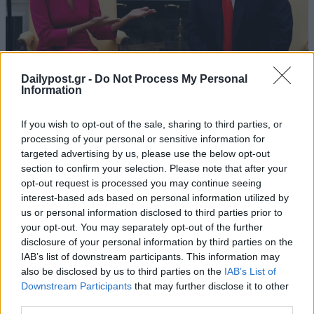
Dailypost.gr -
Do Not Process My Personal
Information
If you wish to opt-out of the sale, sharing to third parties, or
Πρόσω ολοταχώς προς εκλογές μεταξύ
processing of your personal or sensitive information for
Τραμπ- Μπάιντεν: Η Νίκι Χέιλι αποσύρθηκε
targeted advertising by us, please use the below opt-out
section to confirm your selection. Please note that after your
από την κούρσα για το χρίσμα
opt-out request is processed you may continue seeing
06/03/2024
interest-based ads based on personal information utilized by
us or personal information disclosed to third parties prior to
Η απόσυρση της Νίκι Χέιλι σημαίνει ότι ο Ντόναλντ Τραμπ οδεύει
your opt-out. You may separately opt-out of the further
προς την αναμέτρηση του Νοεμβρίου για τις Προεδρικές εκλογές,
disclosure of your personal information by third parties on the
με αντίπαλο τον Τζο Μπάιντεν. Θα είναι η δεύτερη φορά που θα
IAB’s list of downstream participants. This information may
αναμετρηθούν οι δυο τους. Η Νίκι Χέιλι θα...
also be disclosed by us to third parties on the
IAB’s List of
Downstream Participants
that may further disclose it to other
third parties.