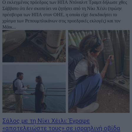
Ο εκλεγμένος πρόεδρος των ΗΠΑ Ντόναλντ Τραμπ δήλωσε χθες
Σάββατο ότι δεν σκοπεύει να ζητήσει από τη Νίκι Χέιλι (πρώην
πρέσβειρα των ΗΠΑ στον ΟΗΕ, η οποία είχε διεκδικήσει το
χρίσμα των Ρεπουμπλικάνων στις προεδρικές εκλογές) και τον
Μάικ...
Σάλος με τη Νίκι Χέιλι: Έγραψε
«αποτελειώστε τους» σε ισραηλινή οβίδα