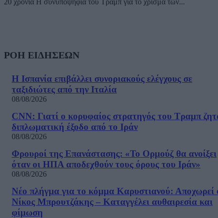
20 χρόνια Η συνυποψήφια του Τραμπ για το χρίσμα των...
ΡΟΗ ΕΙΔΗΣΕΩΝ
Η Ισπανία επιβάλλει συνοριακούς ελέγχους σε
ταξιδιώτες από την Ιταλία
08/08/2026
CNN: Γιατί ο κορυφαίος στρατηγός του Τραμπ ζητ
διπλωματική έξοδο από το Ιράν
08/08/2026
Φρουροί της Επανάστασης: «Το Ορμούζ θα ανοίξει
όταν οι ΗΠΑ αποδεχθούν τους όρους του Ιράν»
08/08/2026
Νέο πλήγμα για το κόμμα Καρυστιανού: Αποχωρεί 
Νίκος Μπρουτζάκης – Καταγγέλει αυθαιρεσία και
φίμωση