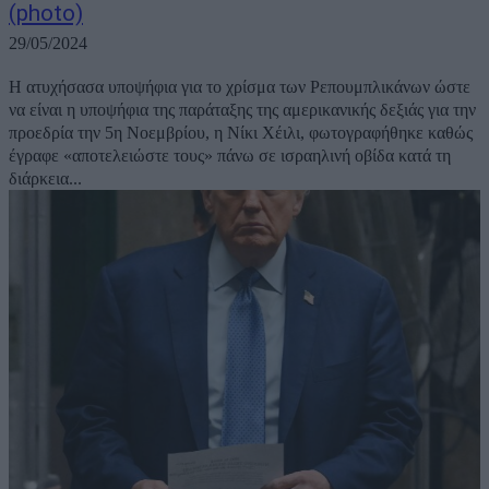
(photo)
29/05/2024
Η ατυχήσασα υποψήφια για το χρίσμα των Ρεπουμπλικάνων ώστε
να είναι η υποψήφια της παράταξης της αμερικανικής δεξιάς για την
προεδρία την 5η Νοεμβρίου, η Νίκι Χέιλι, φωτογραφήθηκε καθώς
έγραφε «αποτελειώστε τους» πάνω σε ισραηλινή οβίδα κατά τη
διάρκεια...