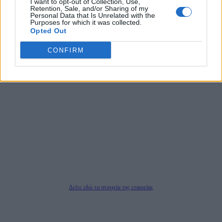
I want to opt-out of Collection, Use,
αποκαλύπτουν πολιτικά και παραπολιτικά θέματα, γράφουν επωνύμως την
Retention, Sale, and/or Sharing of my
άποψη τους, με γνώμονα τον ενημερωμένο αναγνώστη.
Personal Data that Is Unrelated with the
Purposes for which it was collected.
Opted Out
CONFIRM
DAILYPOST.GR – ΤΑΥΤΌΤΗΤΑ
Ιδιοκτήτρια εταιρεία: «ΝΟΗΣΙΣ ΙΚΕ»
Έδρα: Δήμος Αμαρουσίου Αττικής, Αγ. Αθανασίου αρ. 21, Τ.Κ. 15125
ΑΦΜ: 801093076, Δ.Ο.Υ.: ΚΕΦΟΔΕ ΑΤΤΙΚΗΣ, E-mail: press@dailypost.gr, Τηλ.
επικοινωνίας: 2108066997
Νόμιμος Εκπρόσωπος: Ζαχαρός Σταμάτης
Μέτοχοι: Ζαχαρός Σταμάτης, Κουβαράς Γεώργιος, ΥΠΗΡΕΣΙΕΣ ΠΡΟΗΓΜΕΝΗΣ
ΤΕΧΝΟΛΟΓΙΑΣ ΠΑΡΑΓΩΓΗΣ ΟΠΤΙΚΟΑΚΟΥΣΤΙΚΩΝ ΜΕΣΩΝ ΜΕΛΕΤΩΝ ΚΑΙ
ΠΑΡΟΧΗΣ ΥΠΗΡΕΣΙΩΝ PLD PLUS ΑΝΩΝ ΕΤΑΙΡΙΑ
Δικαιούχος του ονόματος τομέα (dailypost.gr): ΝΟΗΣΙΣ ΙΚΕ
Διευθυντής/Διαχειριστής: Ζαχαρός Σταμάτης
Διευθυντής Σύνταξης: Ρενάτο Λέκκα
Δείτε εδώ τα στοιχεία της εταιρείας