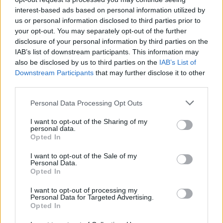
interest-based ads based on personal information utilized by
Σαρωτικοί έλεγχοι στις παραλίες – Οι περιοχές με τ
us or personal information disclosed to third parties prior to
περισσότερες καταγγελίες
your opt-out. You may separately opt-out of the further
07/08/2026
disclosure of your personal information by third parties on the
Έκθεση του ΟΟΣΑ για την ελληνική οικονομία: Στ
IAB’s list of downstream participants. This information may
also be disclosed by us to third parties on the
IAB’s List of
τελευταία θέση το εισόδημα των νοικοκυριών
Downstream Participants
that may further disclose it to other
07/08/2026
third parties.
Υπεγράφη το νέο ειδικό χωροταξικό για τον τουρισ
Τι περιλαμβάνει
Personal Data Processing Opt Outs
07/08/2026
I want to opt-out of the Sharing of my
«Καμπάνα» 567 εκατ δολαρίων στη Meta για βλάβε
personal data.
Opted In
στην ψυχική υγεία των παιδιών
07/08/2026
I want to opt-out of the Sale of my
Personal Data.
Υπόθεση Predator: Παραμένει στο αρχείο –
Opted In
Απορρίφθηκαν τα αιτήματα Σαμαρά και Σπίρτζη
07/08/2026
I want to opt-out of processing my
Personal Data for Targeted Advertising.
Μία ομάδα έμπειρων δημοσιογράφων δημιούργησαν πριν μερικά χρόνια το
Opted In
dailypost.gr, με στόχο την αντικειμενική ενημέρωση και την ανάλυση πίσω από
τους τίτλους των ειδήσεων. Μαζί με μια μαχητική δημοσιογραφική ομάδα,