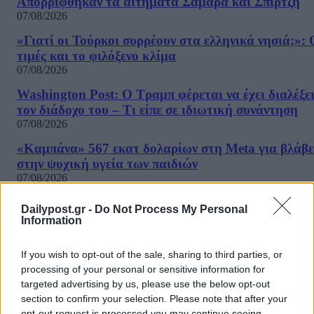
Απορρίφθηκαν τα αιτήματα Σαμαρά και Σπίρτζη
07/08/2026
«Γιατί οι Τούρκοι συρρέουν στα ελληνικά νησιά;»: 
τιμές και το φιλόξενο κλίμα
07/08/2026
Washington Post: Ο Τραμπ φέρεται να έχει διαλέξε
τον διάδοχο του – Τι είπε σε ιδιωτική συνάντηση
07/08/2026
«Καμπάνα» 567 εκατ δολαρίων στη Meta για βλάβε
στην ψυχική υγεία των παιδιών
07/08/2026
Η εφαρμογή «Οδύσσεια του Ομήρου» του Διαμαντ
Dailypost.gr -
Do Not Process My Personal
Καραναστάση στην κορυφή του ελληνικού App Sto
Information
07/08/2026
If you wish to opt-out of the sale, sharing to third parties, or
Τσίπρας: Στις 2 Σεπτεμβρίου στη Θεσσαλονίκη θα
processing of your personal or sensitive information for
παρουσιάσει το οικονομικό πρόγραμμα της ΕΛΑΣ
targeted advertising by us, please use the below opt-out
07/08/2026
ΔΗΜΟΦΙΛΗ
section to confirm your selection. Please note that after your
opt-out request is processed you may continue seeing