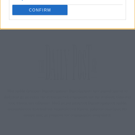
ΕΛΑΣ
05/08/2026
CONFIRM
ΔΗΜΟΦΙΛΗ
Μία ομάδα έμπειρων δημοσιογράφων δημιούργησαν πριν μερικά χρόνια το
dailypost.gr, με στόχο την αντικειμενική ενημέρωση και την ανάλυση πίσω από
τους τίτλους των ειδήσεων. Μαζί με μια μαχητική δημοσιογραφική ομάδα,
αποκαλύπτουν πολιτικά και παραπολιτικά θέματα, γράφουν επωνύμως την
άποψη τους, με γνώμονα τον ενημερωμένο αναγνώστη.