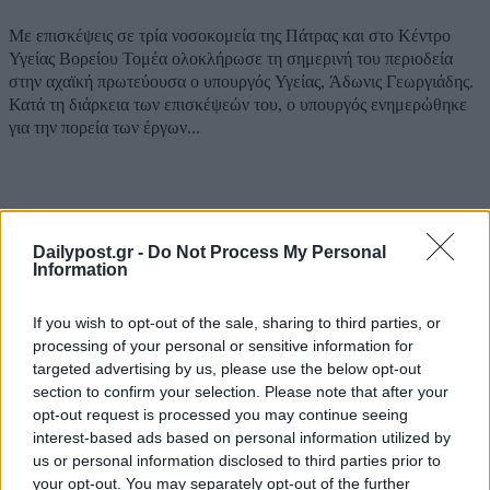
Με επισκέψεις σε τρία νοσοκομεία της Πάτρας και στο Κέντρο
Υγείας Βορείου Τομέα ολοκλήρωσε τη σημερινή του περιοδεία
στην αχαϊκή πρωτεύουσα ο υπουργός Υγείας, Άδωνις Γεωργιάδης.
Κατά τη διάρκεια των επισκέψεών του, ο υπουργός ενημερώθηκε
για την πορεία των έργων...
ΡΟΗ ΕΙΔΗΣΕΩΝ
Dailypost.gr -
Do Not Process My Personal
Information
ΔΕΗ: Ισχυρή ανάπτυξη στο α΄ εξάμηνο με
προσαρμοσμένο EBITDA στα €1,2 δισ.
If you wish to opt-out of the sale, sharing to third parties, or
processing of your personal or sensitive information for
05/08/2026
targeted advertising by us, please use the below opt-out
Επανέρχεται ο Γεωργιάδης κατά του ΠΑΣΟΚ: «Ο
section to confirm your selection. Please note that after your
πανικός είναι κακός σύμβουλος»
opt-out request is processed you may continue seeing
05/08/2026
interest-based ads based on personal information utilized by
us or personal information disclosed to third parties prior to
Αυγερινός, Μουτσάτσου και άλλα 20 πρώην στελέχ
your opt-out. You may separately opt-out of the further