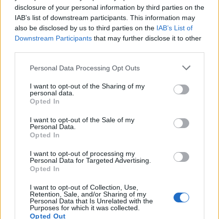
εξηγούν γιατί αποχώρησαν από το κόμμα Καρυστια
disclosure of your personal information by third parties on the
– «Αρνηθήκαμε να συμβιβαστούμε»
IAB’s list of downstream participants. This information may
05/08/2026
also be disclosed by us to third parties on the
IAB’s List of
«ΕΔΩ»: Ο Σταμάτης Ζαχαρός συνεχίζει για 4η χρον
Downstream Participants
that may further disclose it to other
third parties.
στο ONE Channel
05/08/2026
Personal Data Processing Opt Outs
Τα μέτρα στήριξης για τους πυρόπληκτους:
I want to opt-out of the Sharing of my
Επιτάχυνση αποζημιώσεων και ειδικά μέτρα για τις
personal data.
επιχειρήσεις
Opted In
05/08/2026
I want to opt-out of the Sale of my
Το ΠΑΣΟΚ απαντά στον Γεωργιάδη: «Προσπαθεί 
Personal Data.
μπερδέψει την κοινή γνώμη» – 4 ερωτήματα
Opted In
05/08/2026
I want to opt-out of processing my
Personal Data for Targeted Advertising.
Νέα αποχώρηση από τον ΣΥΡΙΖΑ – Παραιτήθηκε 
Opted In
Μαρία Ρεπούση
05/08/2026
I want to opt-out of Collection, Use,
Retention, Sale, and/or Sharing of my
Παρασκήνιο για τα ψηφοδέλτια Επικρατείας, διακ
Personal Data that Is Unrelated with the
Purposes for which it was collected.
για το Μαξίμου, πολεμικές προετοιμασίες για ΠΑ
Opted Out