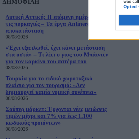
ΔΗΜΟΦΙΛΗ
was col
Opted 
Δυτική Αττική: Η επόμενη ημέρα μετά
τις πυρκαγιές – Τα έργα Antinero και η
αποκατάσταση
08/08/2026
«Έχει εξαπλωθεί, έχει κάνει μετάσταση
στα οστά» – Τι λέει ο γιος του Μπάιντεν
για τον καρκίνο του πατέρα του
08/08/2026
Τουρκία για το ειδικό χωροταξικό
πλαίσιο για τον τουρισμό: «Δεν
δημιουργεί καμία νομική συνέπεια»
08/08/2026
Σούπερ μάρκετ: Έρχονται νέες μειώσεις
τιμών μέχρι και 7% για έως 1.100
κωδικούς προϊόντων»
08/08/2026