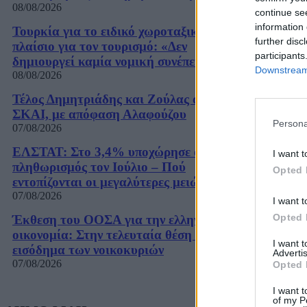
08/08/2026
continue se
information 
Τουρκία για το ειδικό χωροταξικό
further disc
πλαίσιο για τον τουρισμό: «Δεν
participants
δημιουργεί καμία νομική συνέπεια»
Downstream 
08/08/2026
Τέλος Δημητριάδης και Ζούλας από τον
ΣΚΑΙ, με απόφαση Αλαφούζου
Persona
07/08/2026
ΕΛΣΤΑΤ: Στο 3,4% υποχώρησε ο
I want t
πληθωρισμός τον Ιούλιο – Πού
Opted 
εντοπίζονται οι μεγαλύτερες μειώσεις
07/08/2026
I want t
Opted 
Έκθεση του ΟΟΣΑ για την ελληνική
οικονομία: Στην τελευταία θέση το
I want 
εισόδημα των νοικοκυριών
Advertis
07/08/2026
Opted 
I want t
of my P