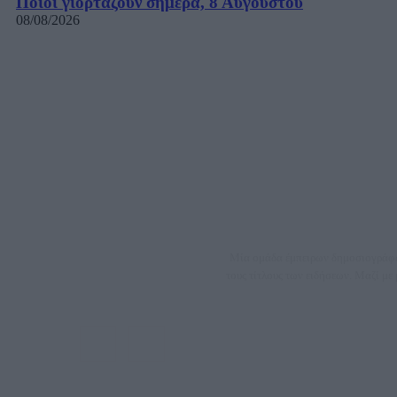
Ποιοι γιορτάζουν σήμερα, 8 Αυγούστου
08/08/2026
Μία ομάδα έμπειρων δημοσιογράφων
τους τίτλους των ειδήσεων. Μαζί μ