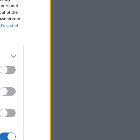
 personal
out of the
 downstream
B’s List of