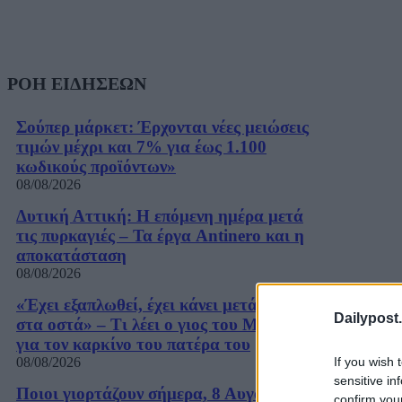
ΡΟΗ ΕΙΔΗΣΕΩΝ
Σούπερ μάρκετ: Έρχονται νέες μειώσεις
τιμών μέχρι και 7% για έως 1.100
κωδικούς προϊόντων»
08/08/2026
Δυτική Αττική: Η επόμενη ημέρα μετά
τις πυρκαγιές – Τα έργα Antinero και η
αποκατάσταση
08/08/2026
«Έχει εξαπλωθεί, έχει κάνει μετάσταση
Dailypost.
στα οστά» – Τι λέει ο γιος του Μπάιντεν
για τον καρκίνο του πατέρα του
If you wish 
08/08/2026
sensitive in
Ποιοι γιορτάζουν σήμερα, 8 Αυγούστου
confirm you