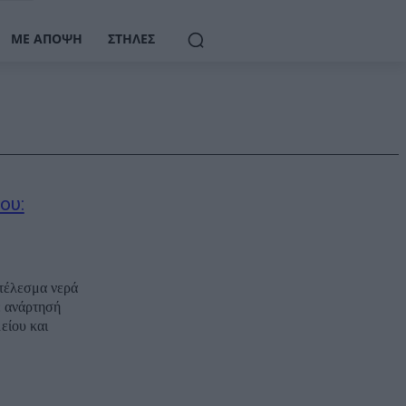
ΜΕ ΆΠΟΨΗ
ΣΤΉΛΕΣ
ου:
οτέλεσμα νερά
ε ανάρτησή
είου και