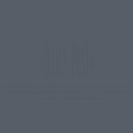
 δημιούργησαν πριν μερικά χρόνια το dailypost.gr, με στόχο την αντικειμενική ε
ε μια μαχητική δημοσιογραφική ομάδα, αποκαλύπτουν πολιτικά και παραπολιτικά 
τους, με γνώμονα τον ενημερωμένο αναγνώστη.